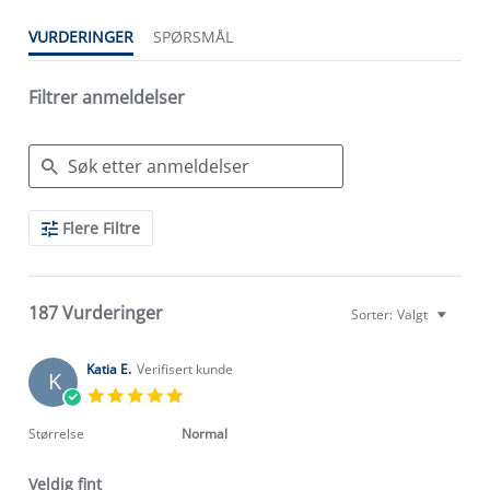
VURDERINGER
SPØRSMÅL
Filtrer anmeldelser
Search
Flere Filtre
Reviews
187 Vurderinger
Sorter:
Valgt
Katia E.
Verifisert kunde
K
5.0
star
rating
Størrelse
Normal
Veldig fint