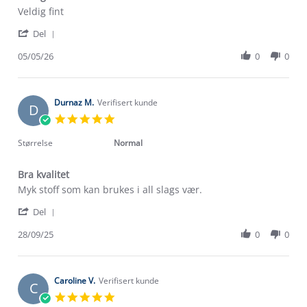
Review
review
Veldig fint
by
stating
'
Katia
Veldig
Del
Share
E.
fint
Review
05/05/26
0
0
on
by
5
Katia
May
E.
2026
on
Durnaz M.
Verifisert kunde
D
5
5.0
May
star
2026
rating
Størrelse
Normal
Bra kvalitet
Review
review
Myk stoff som kan brukes i all slags vær.
by
stating
'
Durnaz
Bra
Del
Share
M.
kvalitet
Review
28/09/25
0
0
on
by
28
Durnaz
Sep
M.
2025
on
Caroline V.
Verifisert kunde
C
28
5.0
Sep