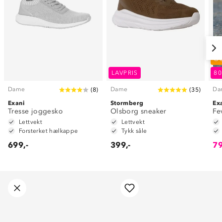
O
LAVPRIS
8
Dame
Dame
Da
(
8
)
(
35
)
Exani
Stormberg
Ex
Tresse joggesko
Olsborg sneaker
Fe
Lettvekt
Lettvekt
Forsterket hælkappe
Tykk såle
699,-
399,-
79