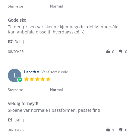
star
2025
rating
Størrelse
Normal
Gode sko
Review
review
Til den prisen var skoene kjempegode, deilig innersåle.
by
stating
Kan anbefale disse til hverdagssko! :-)
Caroline
Gode
'
V.
sko
Del
Share
on
Review
08/09/25
0
0
8
by
Sep
Caroline
2025
V.
on
Lisbeth A.
Verifisert kunde
L
8
5.0
Sep
star
2025
rating
Størrelse
Normal
Veldig fornøyd!
Review
review
Skoene var normale i passformen, passet fint!
by
stating
'
Lisbeth
Veldig
Del
Share
A.
fornøyd!
Review
30/06/25
1
0
on
by