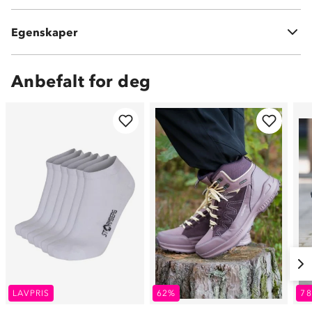
Luftig
Tekstil
Egenskaper
Vanlig høyde på yttersålen
Anbefalt for deg
LAVPRIS
62%
7