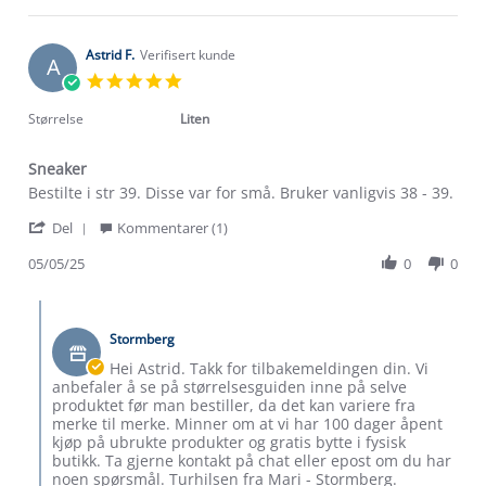
30
Lisbeth
Jun
A.
2025
on
Astrid F.
Verifisert kunde
A
30
5.0
Jun
star
2025
rating
Størrelse
Liten
Sneaker
Review
review
Bestilte i str 39. Disse var for små. Bruker vanligvis 38 - 39.
by
stating
'
Astrid
Sneaker
Del
Kommentarer (1)
Share
F.
Om Stormberg
Review
05/05/25
0
0
on
by
5
Verdigrunnlag
Astrid
May
Comments
F.
2025
by
Klima og miljø
on
Stormberg
Butikkeier
Trelagsprinsippet barn
5
on
Kundeservice
Hei Astrid. Takk for tilbakemeldingen din. Vi
May
Etisk handel
Review
anbefaler å se på størrelsesguiden inne på selve
Alt du trenger til Norgesferien
2025
by
produktet før man bestiller, da det kan variere fra
Kontakt oss
Astrid
Dyreetikk
merke til merke. Minner om at vi har 100 dager åpent
Dette trenger du til barnehagen
F.
kjøp på ubrukte produkter og gratis bytte i fysisk
Konkurransevinnere
on
butikk. Ta gjerne kontakt på chat eller epost om du har
1% til samfunnet
5
Gravidklær
noen spørsmål. Turhilsen fra Mari - Stormberg.