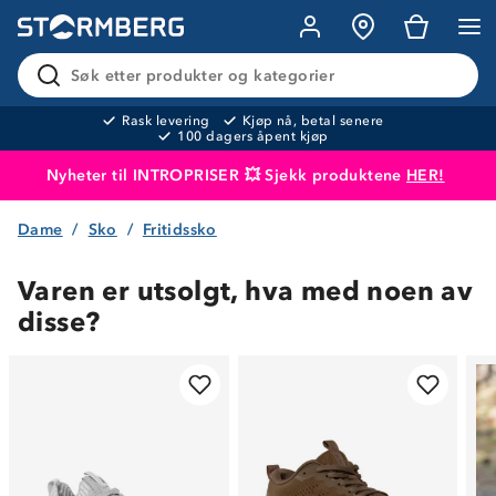
Søk etter produkter og kategorier
Rask levering
Kjøp nå, betal senere
100 dagers åpent kjøp
Nyheter til INTROPRISER 💥 Sjekk produktene
HER!
Dame
Sko
Fritidssko
Produktet er lagt i handlekurven
Til kassen
Varen er utsolgt, hva med noen av
disse?