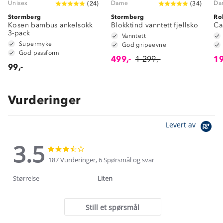
Unisex
Dame
Da
(
24
)
(
34
)
Stormberg
Stormberg
Ro
Kosen bambus ankelsokk
Blokktind vanntett fjellsko
Ca
3-pack
Vanntett
Supermyke
God gripeevne
God passform
499,-
1 299,-
19
99,-
Vurderinger
Levert av
3.5
3.5
3.5
star
star
187 Vurderinger, 6 Spørsmål og svar
rating
rating
Størrelse
Liten
Still et spørsmål