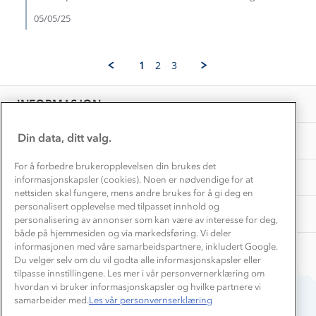
May
Kundeklubb
Inkludering
2025
05/05/25
Hvordan velge riktig turtøy?
Norgesferie 🇳🇴
Våre butikker
Materialer
Vask og vedlikehold
Få turinspirasjon og tips her⛰
Bedrift, barnehage og SFO
1
2
3
Personvern
EL-retur
Overnatte utendørs⛺
Presse
Samarbeide med oss?
INFORMASJON
Store størrelser
Storms turtips🐿️
Jobbe hos oss?
Turmat oppskrifter
Din data, ditt valg.
OM OSS
Leirskole 🥾
Beredskap
For å forbedre brukeropplevelsen din brukes det
Barnehageansatt
TIPS OG RÅD
informasjonskapsler (cookies). Noen er nødvendige for at
nettsiden skal fungere, mens andre brukes for å gi deg en
Tips til hyttetur
personalisert opplevelse med tilpasset innhold og
AKTIVITETER
personalisering av annonser som kan være av interesse for deg,
både på hjemmesiden og via markedsføring. Vi deler
informasjonen med våre samarbeidspartnere, inkludert Google.
Du velger selv om du vil godta alle informasjonskapsler eller
tilpasse innstillingene. Les mer i vår personvernerklæring om
hvordan vi bruker informasjonskapsler og hvilke partnere vi
samarbeider med.
Les vår personvernserklæring