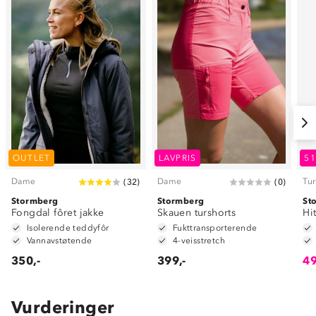
OUTLET
LAVPRIS
5
Dame
Dame
Tur
(
32
)
(
0
)
Stormberg
Stormberg
St
Fongdal fôret jakke
Skauen turshorts
Hi
Isolerende teddyfôr
Fukttransporterende
Vannavstøtende
4-veisstretch
350,-
399,-
49
Vurderinger