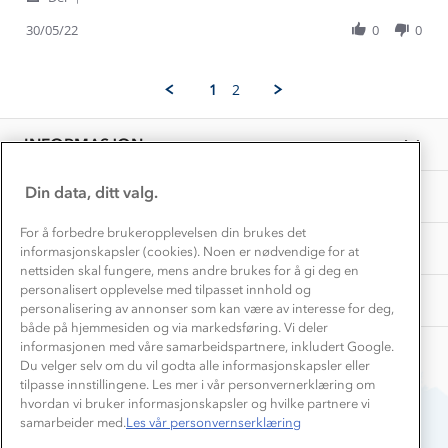
Kundeklubb
Share
M.
bra
Inkludering
Review
Hvordan velge riktig turtøy?
30/05/22
0
0
on
Norgesferie 🇳🇴
Våre butikker
by
30
Materialer
Grethe
May
Vask og vedlikehold
M.
Få turinspirasjon og tips her⛰
2022
Bedrift, barnehage og SFO
1
2
on
Personvern
EL-retur
30
Overnatte utendørs⛺
Presse
May
Samarbeide med oss?
INFORMASJON
2022
Store størrelser
Storms turtips🐿️
Jobbe hos oss?
Turmat oppskrifter
Din data, ditt valg.
OM OSS
Leirskole 🥾
Beredskap
For å forbedre brukeropplevelsen din brukes det
Barnehageansatt
TIPS OG RÅD
informasjonskapsler (cookies). Noen er nødvendige for at
nettsiden skal fungere, mens andre brukes for å gi deg en
Tips til hyttetur
personalisert opplevelse med tilpasset innhold og
AKTIVITETER
personalisering av annonser som kan være av interesse for deg,
både på hjemmesiden og via markedsføring. Vi deler
informasjonen med våre samarbeidspartnere, inkludert Google.
Du velger selv om du vil godta alle informasjonskapsler eller
tilpasse innstillingene. Les mer i vår personvernerklæring om
hvordan vi bruker informasjonskapsler og hvilke partnere vi
samarbeider med.
Les vår personvernserklæring