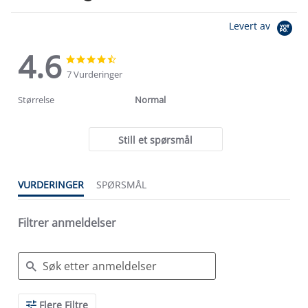
Levert av
4.6
4.6
4.6
star
star
7 Vurderinger
rating
rating
Størrelse
Normal
Still et spørsmål
VURDERINGER
SPØRSMÅL
Filtrer anmeldelser
Search
Flere Filtre