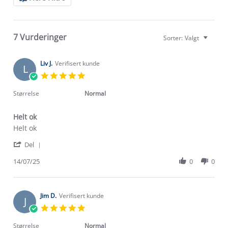
Reviews
7 Vurderinger
Sorter:
Valgt
Liv J.
Verifisert kunde
L
5.0
star
rating
Størrelse
Normal
Helt ok
Review
review
Helt ok
by
stating
'
Liv
Helt
Del
Share
J.
ok
Review
14/07/25
0
0
on
by
14
Liv
Jul
J.
2025
on
Jim D.
Verifisert kunde
J
14
5.0
Jul
star
2025
rating
Størrelse
Normal