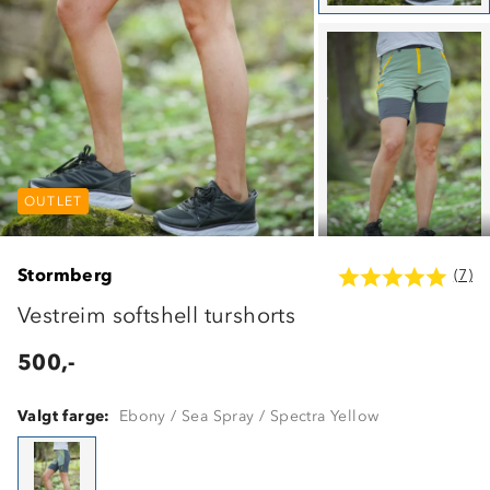
OUTLET
OUTLET
OUTLET
Stormberg
(7)
Vestreim softshell turshorts
500,-
Valgt farge:
Ebony / Sea Spray / Spectra Yellow