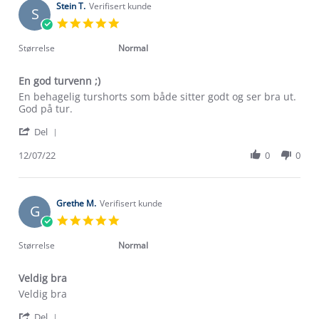
C.
Stein T.
Verifisert kunde
2023
S
on
5.0
10
star
Jul
rating
Størrelse
Normal
2023
En god turvenn ;)
Review
review
En behagelig turshorts som både sitter godt og ser bra ut.
by
stating
God på tur.
Stein
En
'
T.
god
Del
Share
on
turvenn
Review
12/07/22
0
0
12
;)
Om Stormberg
by
Jul
Stein
2022
Verdigrunnlag
T.
on
Grethe M.
Verifisert kunde
G
12
Klima og miljø
5.0
Trelagsprinsippet barn
Jul
star
Kundeservice
2022
rating
Størrelse
Normal
Etisk handel
Alt du trenger til Norgesferien
Kontakt oss
Dyreetikk
Veldig bra
Dette trenger du til barnehagen
Review
review
Veldig bra
Konkurransevinnere
1% til samfunnet
by
stating
Gravidklær
'
Grethe
Veldig
Del