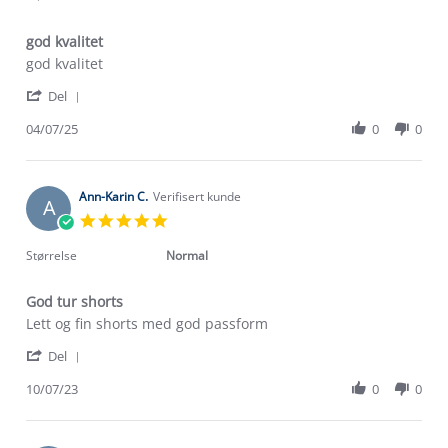
god kvalitet
Review
review
god kvalitet
by
stating
'
Jim
god
Del
Share
D.
kvalitet
Review
04/07/25
0
0
on
by
4
Jim
Jul
D.
2025
on
Ann-Karin C.
Verifisert kunde
A
4
5.0
Jul
star
2025
rating
Størrelse
Normal
God tur shorts
Review
review
Lett og fin shorts med god passform
by
stating
'
Ann-
God
Del
Share
Karin
tur
Review
10/07/23
0
0
C.
shorts
by
on
Ann-
10
Karin
Jul