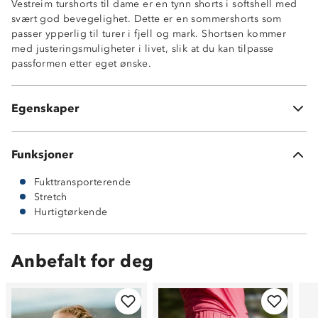
Vestreim turshorts til dame er en tynn shorts i softshell med
Hurtigtørkende
svært god bevegelighet. Dette er en sommershorts som
Fireveis stretch
passer ypperlig til turer i fjell og mark. Shortsen kommer
To glidelåslommer i front
med justeringsmuligheter i livet, slik at du kan tilpasse
En glidelåslomme på siden av lår
passformen etter eget ønske.
Beltehemper
Strikk, knepping og glidelås i livet
Strammemulighet i liv
Egenskaper
95 % nylon og 5 % elastan
Funksjoner
Fukttransporterende
Stretch
Hurtigtørkende
Anbefalt for deg