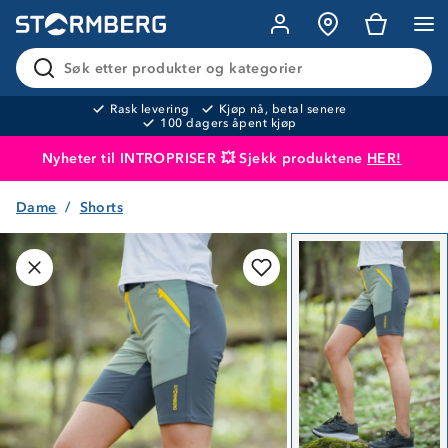
Søk etter produkter og kategorier
Rask levering
Kjøp nå, betal senere
100 dagers åpent kjøp
Nyheter til INTROPRISER 💥 Sjekk produktene
HER!
Dame
Shorts
Produktet er lagt i handlekurven
Til kassen