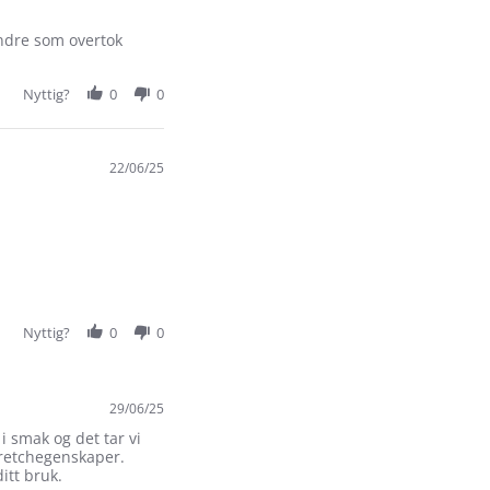
andre som overtok
Nyttig?
0
0
22/06/25
Nyttig?
0
0
29/06/25
 i smak og det tar vi
tretchegenskaper.
itt bruk.