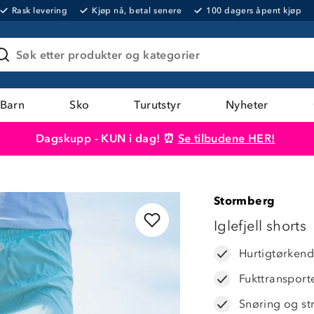
Rask levering
Kjøp nå, betal senere
100 dagers åpent kjøp
Søk etter produkter og kategorier
Barn
Sko
Turutstyr
Nyheter
Dagskupp - KUN i dag! ⏰
Se tilbudene HER!
Produktet er lagt i handlekurven
Til kassen
Stormberg
OUTLET
Iglefjell shorts
61%
Hurtigtørken
Fukttransport
Snøring og stri