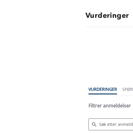
Vurderinger
2.8
star
rating
VURDERINGER
SPØ
Filtrer anmeldelser