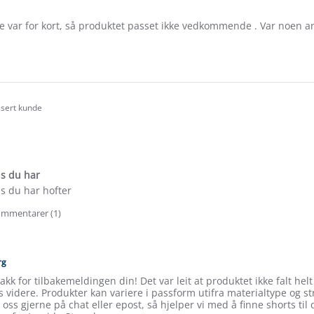
lse var for kort, så produktet passet ikke vedkommende . Var noen 
e
ew
isert kunde
.0
tar
ating
is du har
is du har hofter
mmentarer (1)
e
ew
beth
rg
akk for tilbakemeldingen din! Det var leit at produktet ikke falt helt
 videre. Produkter kan variere i passform utifra materialtype og s
 oss gjerne på chat eller epost, så hjelper vi med å finne shorts til d