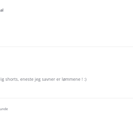
tar
ating
al
e
ew
.0
tar
ating
ig shorts, eneste jeg savner er lømmene ! :)
e
ew
kunde
.0
tar
ating