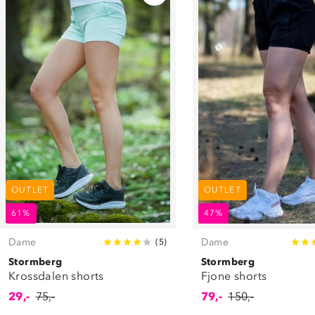
OUTLET
OUTLET
61%
47%
Dame
Dame
(
5
)
Stormberg
Stormberg
Krossdalen shorts
Fjone shorts
29,-
75,-
79,-
150,-