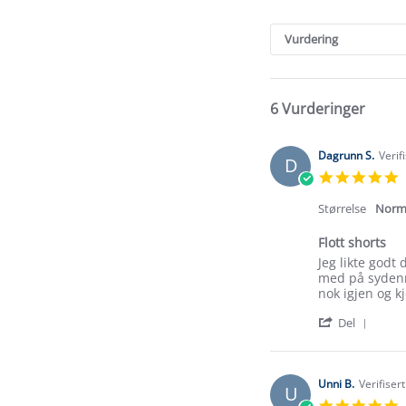
Search
Reviews
Vurdering
6 Vurderinger
Dagrunn S.
Verif
D
5
s
r
Størrelse
Norm
Flott shorts
Review
review
Jeg likte godt 
by
stating
med på sydenre
Dagrunn
Flott
nok igjen og k
S.
shorts
'
on
Del
Shar
8
Revi
Oct
by
2023
Dagr
Unni B.
Verifiser
U
S.
5