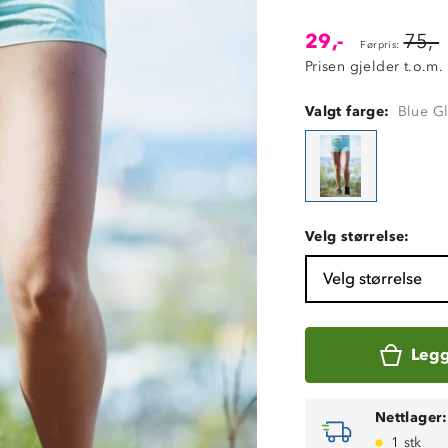
29,-
75,-
Førpris:
Prisen gjelder t.o.m.
Valgt farge:
Blue Gl
Velg størrelse:
Velg størrelse
Legg
Nettlager:
1 stk