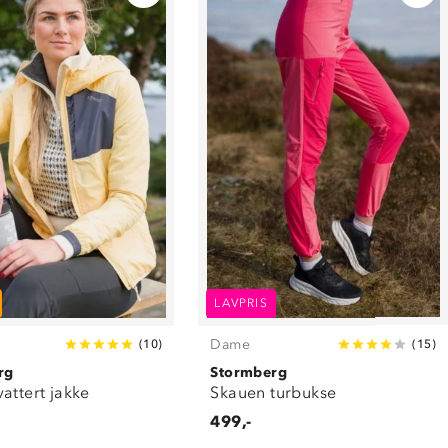
LAVPRIS
Dame
(
10
)
(
15
)
rg
Stormberg
attert jakke
Skauen turbukse
499,-