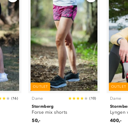
OUTLET
OUTLET
Dame
Dame
(
16
)
(
10
)
Stormberg
Stormbe
Forse mix shorts
Lyngen v
50,-
400,-