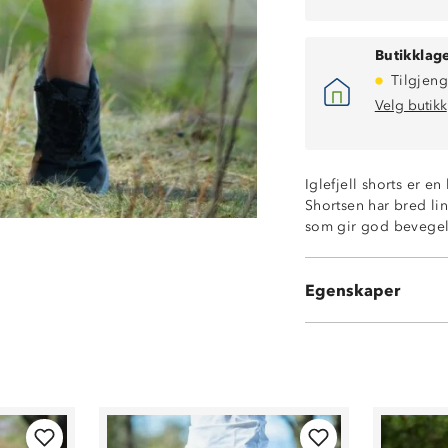
Butikklage
Tilgjeng
Velg butikk
Iglefjell shorts er en
Shortsen har bred li
Hurtigtørkende
som gir god bevegels
Fukttransporter
Snøring og strikk
Kontraststripe p
Egenskaper
100% polyester