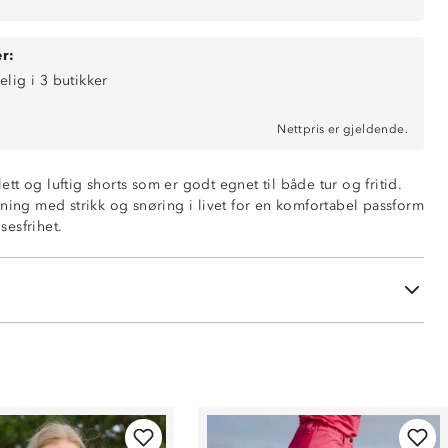
r:
elig i 3 butikker
Nettpris er gjeldende.
 lett og luftig shorts som er godt egnet til både tur og fritid.
nning med strikk og snøring i livet for en komfortabel passform
esfrihet.
ende
 i livet
å siden