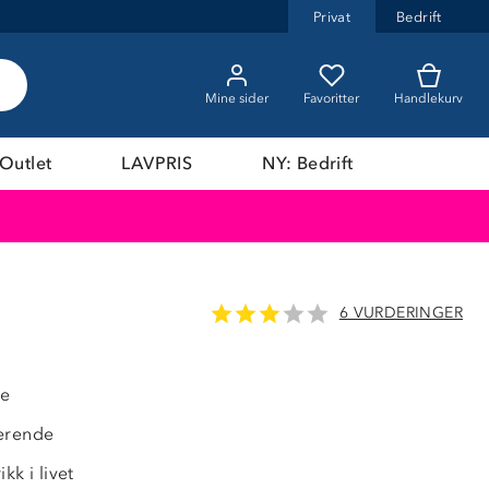
Privat
Bedrift
Mine sider
Favoritter
Handlekurv
Outlet
LAVPRIS
NY: Bedrift
6 VURDERINGER
OUTLET
61%
de
erende
kk i livet