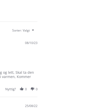
Sorter:
Valgt
08/10/23
g og lett, Skal ta den
er i varmen, Kommer
Nyttig?
0
0
25/08/22