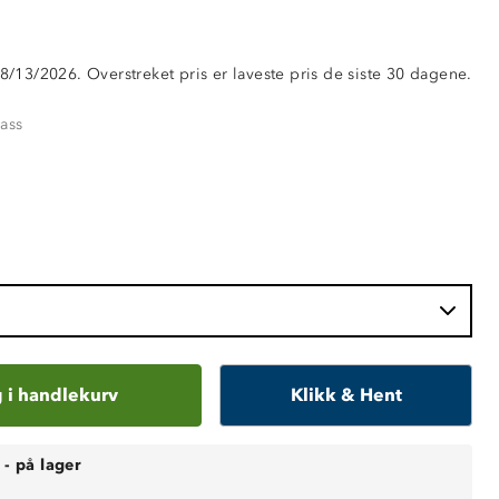
 8/13/2026. Overstreket pris er laveste pris de siste 30 dagene.
ass
 i handlekurv
Klikk & Hent
-
på lager