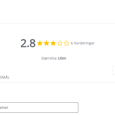
2.8
2.8
6 Vurderinger
star
rating
Størrelse
Liten
RSMÅL