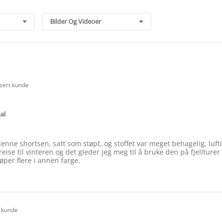
Bilder Og Videoer
isert kunde
.0
tar
ating
al
denne shortsen, satt som støpt, og stoffet var meget behagelig, lufti
ise til vinteren og det gleder jeg meg til å bruke den på fjelltur
jøper flere i annen farge.
e
ew
unn
t kunde
.0