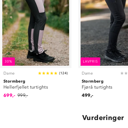
30%
LAVPRIS
Dame
Dame
(
124
)
Stormberg
Stormberg
Hellerfjellet turtights
Fjørå turtights
699,-
999,-
499,-
Vurderinger