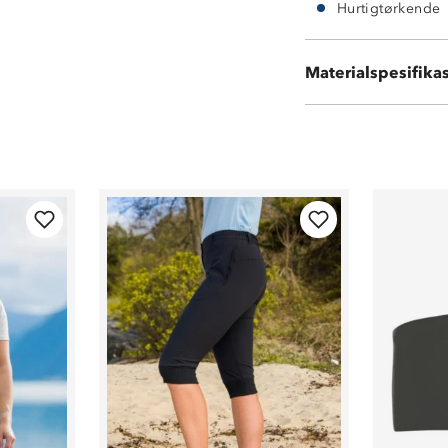
Hurtigtørkende
Stretch4™ (95 %
Materialspesifika
Tights (84 % nyl