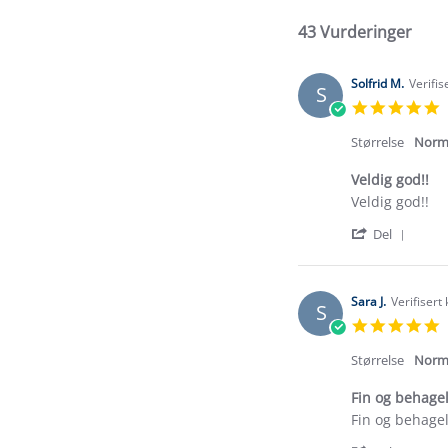
43 Vurderinger
Solfrid M.
Verifis
S
5
s
r
Størrelse
Norm
Veldig god!!
Review
review
Veldig god!!
by
stating
'
Solfrid
Veldig
Del
Shar
M.
god!!
Revi
on
by
18
Solfr
Aug
Sara J.
Verifisert
S
M.
2025
5
on
s
18
r
Størrelse
Norm
Aug
2025
Fin og behagel
Review
review
Fin og behagel
by
stating