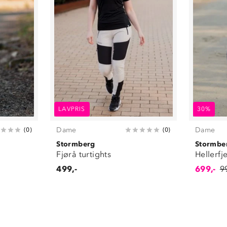
LAVPRIS
30%
Dame
Dame
(
0
)
(
0
)
Stormberg
Stormbe
Fjørå turtights
Hellerfje
499,-
699,-
9