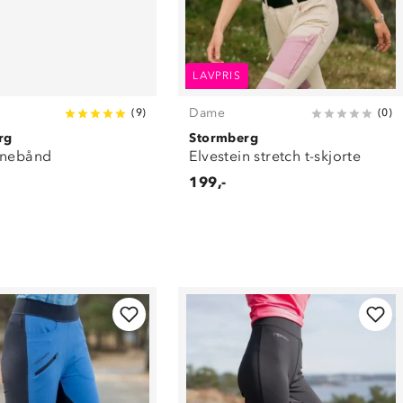
LAVPRIS
Dame
(
9
)
(
0
)
rg
Stormberg
nnebånd
Elvestein stretch t-skjorte
199,-