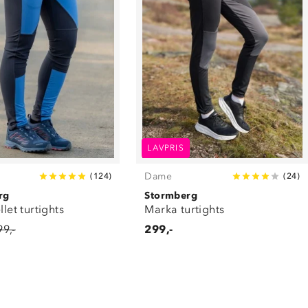
LAVPRIS
Dame
(
124
)
(
24
)
rg
Stormberg
llet turtights
Marka turtights
99,-
299,-