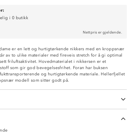
r:
elig i 0 butikk
Nettpris er gjeldende.
il dame er en lett og hurtigtørkende nikkers med en kroppsnær
år av to ulike materialer med fireveis stretch for å gi optimal
tt friluftsaktivitet. Hovedmaterialet i nikkersen er et
sstoff som gir god bevegelsesfrihet. Foran har buksen
ende
fukttransporterende og hurtigtørkende materiale. Hellerfjellet
oppsnær modell som sitter godt på.
ng
 front
e på låret
ende