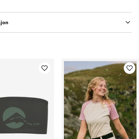
 og 5 % elastan)
sjon
on og 16 % elastan)