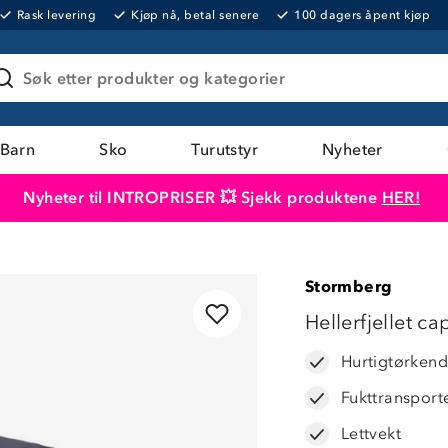
Rask levering
Kjøp nå, betal senere
100 dagers åpent kjøp
Søk etter produkter og kategorier
Barn
Sko
Turutstyr
Nyheter
Nyheter til INTROPRISER 💥 Sjekk produktene
HER!
Produktet er lagt i handlekurven
Til kassen
Stormberg
Hellerfjellet ca
Hurtigtørken
Fukttransport
Lettvekt