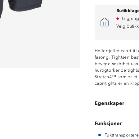
Butikklage
Tilgjeng
Velg butikk
Hellerfjellet capri t
fasong. Tightsen best
bevegelsesfrihet uanse
Hurtigtørkende
hurtigtørkende tight
Fukttransporter
Stretch4™ som er et 
Lettvekt
capritights er en kr
Høy i livet
Kroppsnær faso
To stikklommer i
Egenskaper
En glidelåslomm
Funksjoner
Fukttransporter