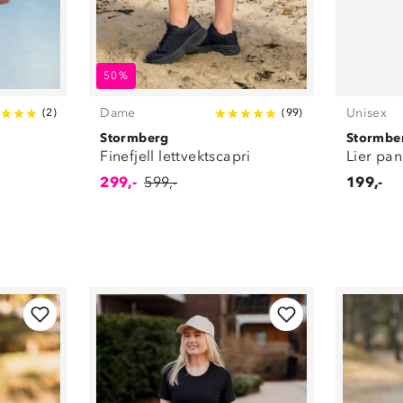
50%
Dame
Unisex
(
2
)
(
99
)
Stormberg
Stormbe
Finefjell lettvektscapri
Lier pa
299,-
599,-
199,-