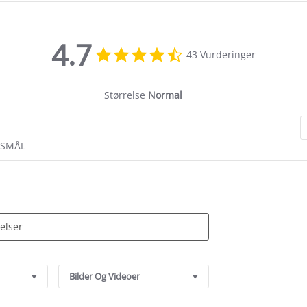
4.7
4.7
43 Vurderinger
star
rating
Størrelse
Normal
RSMÅL
Bilder Og Videoer