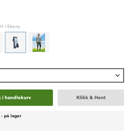
ll / Ebony
 i handlekurv
Klikk & Hent
-
på lager