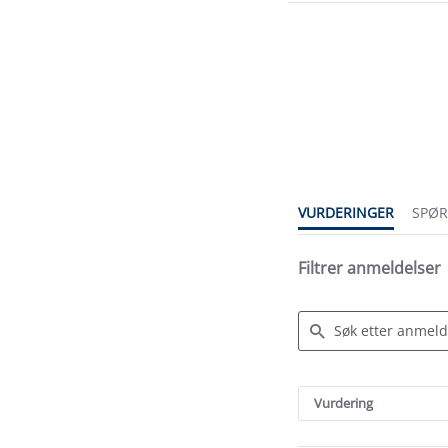
4.7
star
rating
VURDERINGER
SPØ
Filtrer anmeldelser
Search
Reviews
Vurdering