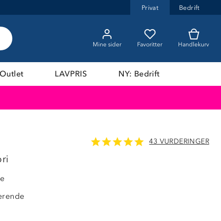
Privat
Bedrift
Mine sider
Favoritter
Handlekurv
Outlet
LAVPRIS
NY: Bedrift
43 VURDERINGER
pri
de
erende