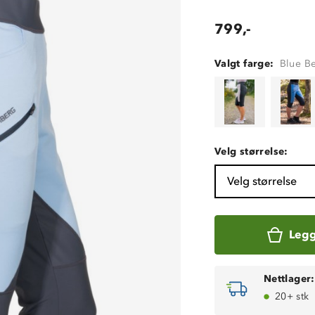
799,-
Valgt farge:
Blue Be
Velg størrelse:
Velg størrelse
Legg
Nettlager:
20+ stk