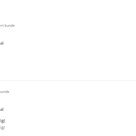
ert kunde
.0
tar
ating
al
e
ew
id
 kunde
.0
tar
ating
al
ig!
ig!