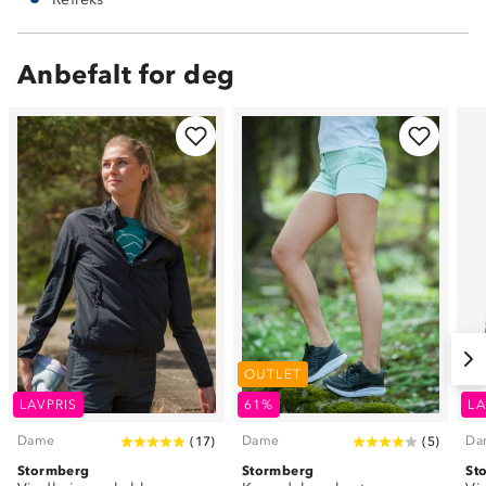
Anbefalt for deg
OUTLET
LAVPRIS
61%
LA
Dame
Dame
Da
(
17
)
(
5
)
Stormberg
Stormberg
St