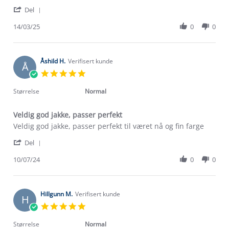
by
stating
'
Ofelia
Veldig
Del
Share
A.
fint
Review
14/03/25
0
0
on
by
14
Ofelia
Mar
A.
2025
on
Åshild H.
Verifisert kunde
Å
14
5.0
Mar
star
2025
rating
Størrelse
Normal
Veldig god jakke, passer perfekt
Review
review
Veldig god jakke, passer perfekt til været nå og fin farge
by
stating
'
Åshild
Veldig
Del
Share
H.
god
Review
10/07/24
0
0
on
jakke,
Om Stormberg
by
10
passer
Åshild
Jul
perfekt
Verdigrunnlag
H.
2024
on
Hillgunn M.
Verifisert kunde
H
10
Klima og miljø
5.0
Trelagsprinsippet barn
Jul
star
Kundeservice
2024
rating
Etisk handel
Størrelse
Normal