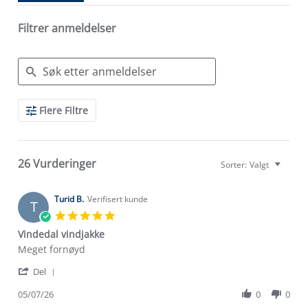
Filtrer anmeldelser
Search
Flere Filtre
Reviews
26 Vurderinger
Sorter:
Valgt
Turid B.
Verifisert kunde
T
5.0
star
Vindedal vindjakke
rating
Review
review
Meget fornøyd
by
stating
'
Turid
Vindedal
Del
Share
B.
vindjakke
Review
05/07/26
0
0
on
by
5