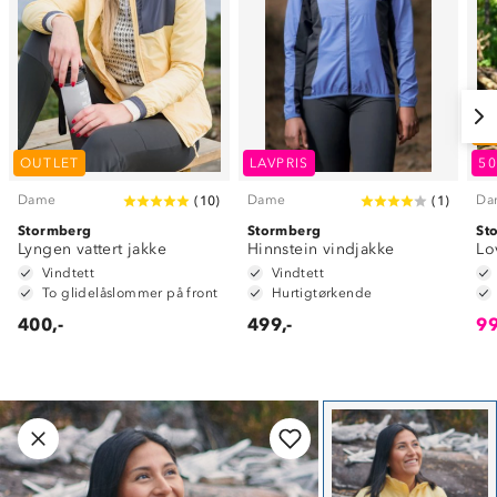
O
OUTLET
LAVPRIS
5
Dame
Dame
Da
(
10
)
(
1
)
Stormberg
Stormberg
St
Lyngen vattert jakke
Hinnstein vindjakke
Lo
Vindtett
Vindtett
To glidelåslommer på front
Hurtigtørkende
400,-
499,-
99