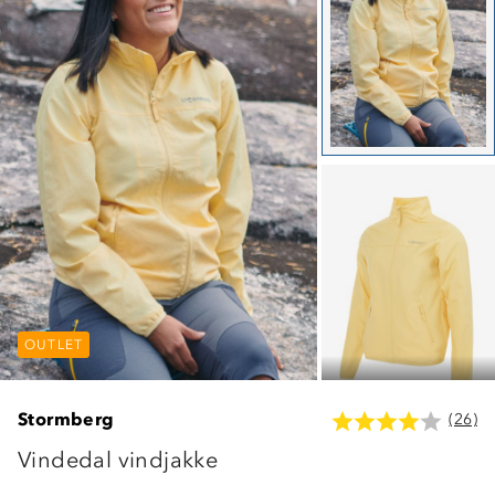
OUTLET
OUTLET
OUTLET
Stormberg
(26)
Vindedal vindjakke