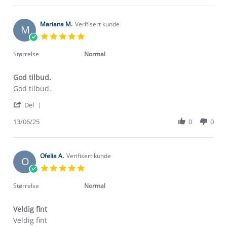
Turid
Jul
B.
2026
on
Mariana M.
Verifisert kunde
M
5
5.0
Jul
star
2026
rating
Størrelse
Normal
God tilbud.
Review
review
God tilbud.
by
stating
'
Mariana
God
Del
Share
M.
tilbud.
Review
13/06/25
0
0
on
by
13
Mariana
Jun
M.
2025
on
Ofelia A.
Verifisert kunde
O
13
5.0
Jun
star
2025
rating
Størrelse
Normal
Veldig fint
Review
review
Veldig fint