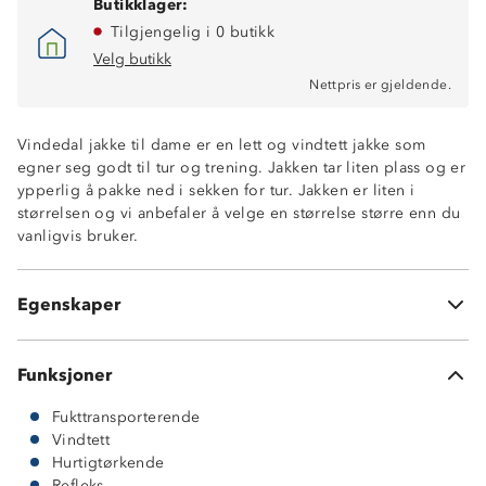
Butikklager:
Tilgjengelig i 0 butikk
Velg butikk
Nettpris er gjeldende.
Vindedal jakke til dame er en lett og vindtett jakke som
Vindtett
egner seg godt til tur og trening. Jakken tar liten plass og er
Hurtigtørkende
ypperlig å pakke ned i sekken for tur. Jakken er liten i
Fukttransporterende
størrelsen og vi anbefaler å velge en størrelse større enn du
Lettvekt
vanligvis bruker.
Meshfôr
To glidelåslommer
Elastikk nederst og på ermene
Egenskaper
100% resirkulert polyester
Funksjoner
Fukttransporterende
Vindtett
Hurtigtørkende
Refleks