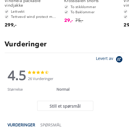
Vindheia packable
Krossdalen shorts
Vi
vindjakke
vi
To stikklommer
Lettvekt
To Baklommer
Tettvevd wind protect materiale
29,-
75,-
299,-
29
Vurderinger
Levert av
4.5
4.5
4.5
star
star
26 Vurderinger
rating
rating
Størrelse
Normal
Still et spørsmål
VURDERINGER
SPØRSMÅL