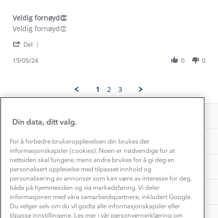
Alt du trenger til Norgesferien
Kontakt oss
Dyreetikk
Veldig fornøyd👏
Dette trenger du til barnehagen
Review
review
Veldig fornøyd👏
Konkurransevinnere
1% til samfunnet
by
stating
Gravidklær
'
Hillgunn
Veldig
Del
Kundeklubb
Share
M.
fornøyd
Inkludering
Hvordan velge riktig turtøy?
Review
15/05/24
0
0
on
👏
Norgesferie 🇳🇴
Våre butikker
by
15
Materialer
Hillgunn
May
Vask og vedlikehold
M.
Få turinspirasjon og tips her⛰
2024
Bedrift, barnehage og SFO
1
2
3
Personvern
on
EL-retur
15
Overnatte utendørs⛺
Presse
May
Samarbeide med oss?
INFORMASJON
2024
Store størrelser
Din data, ditt valg.
Storms turtips🐿️
Jobbe hos oss?
Turmat oppskrifter
OM OSS
For å forbedre brukeropplevelsen din brukes det
Leirskole 🥾
informasjonskapsler (cookies). Noen er nødvendige for at
Beredskap
nettsiden skal fungere, mens andre brukes for å gi deg en
Barnehageansatt
TIPS OG RÅD
personalisert opplevelse med tilpasset innhold og
personalisering av annonser som kan være av interesse for deg,
Tips til hyttetur
både på hjemmesiden og via markedsføring. Vi deler
AKTIVITETER
informasjonen med våre samarbeidspartnere, inkludert Google.
Du velger selv om du vil godta alle informasjonskapsler eller
tilpasse innstillingene. Les mer i vår personvernerklæring om