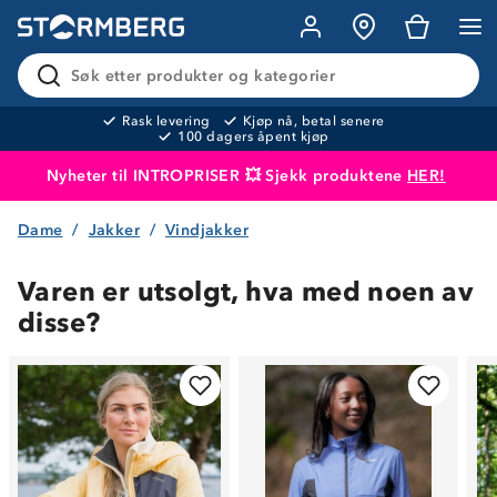
Søk etter produkter og kategorier
Rask levering
Kjøp nå, betal senere
100 dagers åpent kjøp
Nyheter til INTROPRISER 💥 Sjekk produktene
HER!
Dame
Jakker
Vindjakker
Produktet er lagt i handlekurven
Til kassen
Varen er utsolgt, hva med noen av
disse?