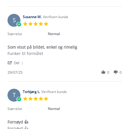
by
Aug
Mona
2025
V.
on
Susanne M.
Verifisert kunde
S
9
5.0
Aug
star
2025
rating
Størrelse
Normal
Som visst på bildet, enkel og rimelig
Review
review
Funker til formålet
by
stating
'
Susanne
Som
Del
Share
M.
visst
Review
29/07/25
0
0
on
på
by
29
bildet,
Susanne
Jul
enkel
M.
2025
og
on
Torbjørg L.
Verifisert kunde
rimelig
T
29
5.0
Jul
star
2025
rating
Størrelse
Normal
Fornøyd 👍
Review
review
Fornøyd 👍