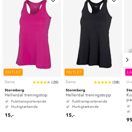
OUTLET
OUTLET
LA
Dame
Dame
Un
(
20
)
(
38
)
Stormberg
Stormberg
St
Hellerdal treningstop
Hellerdal treningstopp
Ko
pa
Fukttransporterende
Fukttransporterende
Hurtigtørkende
Hurtigtørkende
15,-
15,-
99