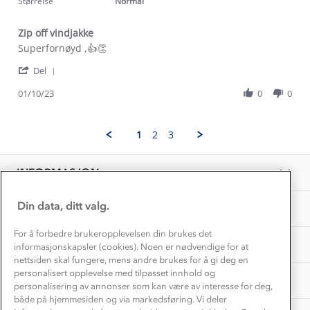
Størrelse
Normal
Etisk handel
Alt du trenger til Norgesferien
Kontakt oss
Dyreetikk
Zip off vindjakke
Dette trenger du til barnehagen
Review
review
Superfornøyd ,👍👏
Konkurransevinnere
1% til samfunnet
by
stating
Gravidklær
'
Reidun
Zip
Del
Kundeklubb
Share
A.
off
Inkludering
Review
Hvordan velge riktig turtøy?
01/10/23
0
0
on
vindjakke
Norgesferie 🇳🇴
Våre butikker
by
1
Materialer
Reidun
Oct
Vask og vedlikehold
A.
Få turinspirasjon og tips her⛰
2023
Bedrift, barnehage og SFO
1
2
3
on
Personvern
EL-retur
1
Overnatte utendørs⛺
Presse
Oct
Samarbeide med oss?
INFORMASJON
2023
Store størrelser
Storms turtips🐿️
Jobbe hos oss?
Turmat oppskrifter
Din data, ditt valg.
OM OSS
Leirskole 🥾
Beredskap
For å forbedre brukeropplevelsen din brukes det
Barnehageansatt
TIPS OG RÅD
informasjonskapsler (cookies). Noen er nødvendige for at
nettsiden skal fungere, mens andre brukes for å gi deg en
Tips til hyttetur
personalisert opplevelse med tilpasset innhold og
AKTIVITETER
personalisering av annonser som kan være av interesse for deg,
både på hjemmesiden og via markedsføring. Vi deler