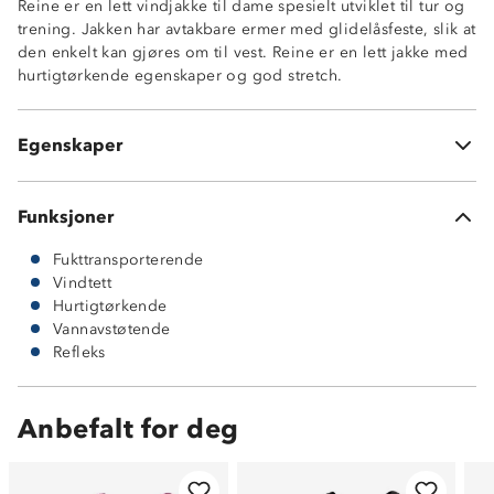
Reine er en lett vindjakke til dame spesielt utviklet til tur og
Enhåndstramming nederst
trening. Jakken har avtakbare ermer med glidelåsfeste, slik at
Brystlomme med glidelås
den enkelt kan gjøres om til vest. Reine er en lett jakke med
Ermer med refleks innvevd i stoffet
hurtigtørkende egenskaper og god stretch.
Refleksdetaljer foran og bak
Front: 100% polyester 260T Pongee med Rudolph Eco
Bionic impregnering
Egenskaper
Elastisk materiale i ryggen: 80% nylon and 20% spandex
Funksjoner
Fukttransporterende
Vindtett
Hurtigtørkende
Vannavstøtende
Refleks
Anbefalt for deg