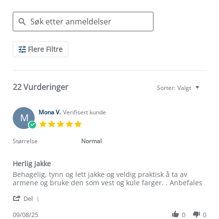
Search
Flere Filtre
Reviews
22 Vurderinger
Sorter:
Valgt
Mona V.
Verifisert kunde
M
5.0
star
rating
Størrelse
Normal
Herlig jakke
Review
review
Behagelig, tynn og lett jakke og veldig praktisk å ta av
by
stating
armene og bruke den som vest og kule farger. . Anbefales
Mona
Herlig
'
V.
jakke
Del
Share
on
Review
09/08/25
0
0
9