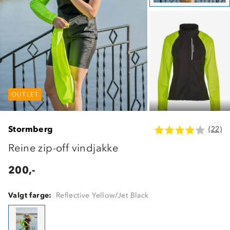
OUTLET
OUTLET
OUTLET
Stormberg
(22)
Reine zip-off vindjakke
200,-
Valgt farge:
Reflective Yellow/Jet Black