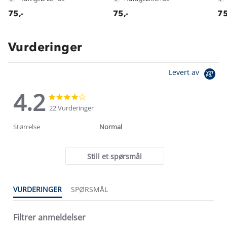
75,-
75,-
75
Vurderinger
Levert av
4.2
4.2
4.2
star
star
22 Vurderinger
rating
rating
Størrelse
Normal
Still et spørsmål
VURDERINGER
SPØRSMÅL
Filtrer anmeldelser