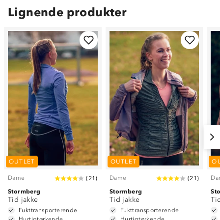
Lignende produkter
OUTLET
OUTLET
O
Dame
Dame
Da
(
21
)
(
21
)
Stormberg
Stormberg
St
Tid jakke
Tid jakke
Ti
Fukttransporterende
Fukttransporterende
Hurtigtørkende
Hurtigtørkende