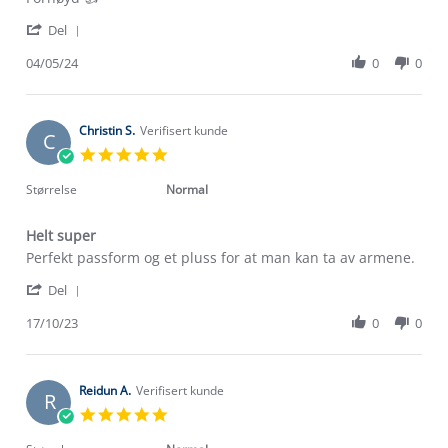
by
stating
'
Torbjørg
Fornøyd
Del
Share
L.
👍
Review
04/05/24
0
0
on
by
4
Torbjørg
May
L.
2024
on
Christin S.
Verifisert kunde
C
4
5.0
May
star
2024
rating
Størrelse
Normal
Helt super
Review
review
Perfekt passform og et pluss for at man kan ta av armene.
by
stating
'
Christin
Helt
Del
Share
S.
super
Review
17/10/23
0
0
on
Om Stormberg
by
17
Christin
Oct
Verdigrunnlag
S.
2023
on
Reidun A.
Verifisert kunde
R
17
Klima og miljø
5.0
Trelagsprinsippet barn
Oct
star
Kundeservice
2023
rating