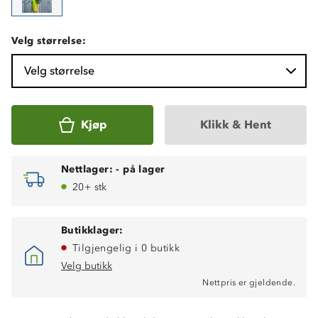
Velg størrelse:
Velg størrelse
Kjøp
Klikk & Hent
Nettlager:
-
på lager
20+ stk
Vindtett i front
Butikklager:
Hurtigtørkende
Tilgjengelig i 0 butikk
Fukttransporterende
Lett vannavstøtende
Velg butikk
Lettvekt
Nettpris er gjeldende.
God stretch
Avtakbare ermer