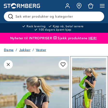
Søk etter produkter og kategorier
Rask levering
Kjøp nå, betal senere
100 dagers åpent kjøp
Nyheter til INTROPRISER 💥 Sjekk produktene
HER!
Dame
Jakker
Vester
Produktet er lagt i handlekurven
Til kassen