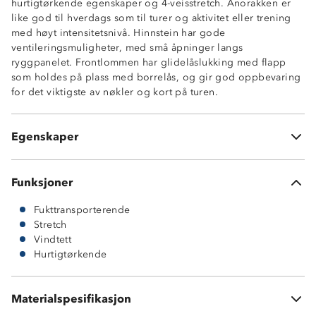
hurtigtørkende egenskaper og 4-veisstretch. Anorakken er
Hurtigtørkende
like god til hverdags som til turer og aktivitet eller trening
4-veisstretch
med høyt intensitetsnivå. Hinnstein har gode
Ventilerende
ventileringsmuligheter, med små åpninger langs
Romslig frontlomme med glidelås og borrelås
ryggpanelet. Frontlommen har glidelåslukking med flapp
Ventileringsåpninger øverst på ryggpanelet
som holdes på plass med borrelås, og gir god oppbevaring
Smal stormklaff bak hovedglidelås
for det viktigste av nøkler og kort på turen.
Hakebeskytter på glidelås
Knagghempe i nakken
Elastisk på ermeavslutningene
Egenskaper
Normal passform
Funksjoner
Fukttransporterende
Stretch
Vindtett
Hurtigtørkende
Hovedstoff: 100 % nylon
Materialspesifikasjon
Konstrastpanel: 90 % nylon og 10 % elastan