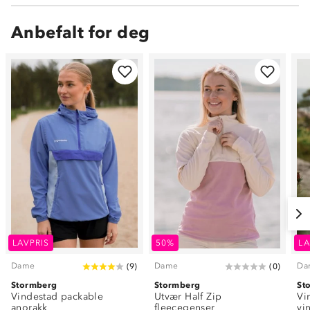
Anbefalt for deg
LAVPRIS
50%
LA
Dame
Dame
Da
(
9
)
(
0
)
Stormberg
Stormberg
St
Vindestad packable
Utvær Half Zip
Vi
anorakk
fleecegenser
vi