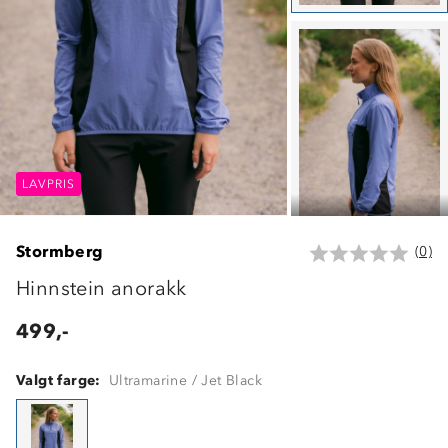
LAVPRIS
LAVPRIS
LAVPRIS
Stormberg
(0)
Hinnstein anorakk
499,-
Valgt farge:
Ultramarine / Jet Black