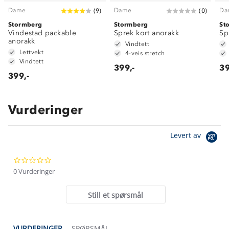
Dame
Dame
Da
(
9
)
(
0
)
Stormberg
Stormberg
St
Vindestad packable
Sprek kort anorakk
Sp
anorakk
Vindtett
Lettvekt
4-veis stretch
Vindtett
399,-
39
399,-
Vurderinger
Om Stormberg
Levert av
Verdigrunnlag
0.0
Klima og miljø
Trelagsprinsippet barn
star
0 Vurderinger
Kundeservice
rating
Etisk handel
Alt du trenger til Norgesferien
Still et spørsmål
Kontakt oss
Dyreetikk
Dette trenger du til barnehagen
Konkurransevinnere
1% til samfunnet
VURDERINGER
SPØRSMÅL