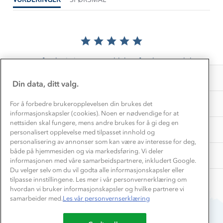
Gravidklær
Kundeklubb
Inkludering
Hvordan velge riktig turtøy?
Norgesferie 🇳🇴
Våre butikker
Materialer
Vask og vedlikehold
Få turinspirasjon og tips her⛰
Bedrift, barnehage og SFO
Personvern
EL-retur
Det er foreløpig ingen anmeldelser for dette produktet.
Overnatte utendørs⛺
Presse
Samarbeide med oss?
INFORMASJON
Store størrelser
Din data, ditt valg.
Storms turtips🐿️
Jobbe hos oss?
Turmat oppskrifter
OM OSS
For å forbedre brukeropplevelsen din brukes det
Leirskole 🥾
informasjonskapsler (cookies). Noen er nødvendige for at
Beredskap
nettsiden skal fungere, mens andre brukes for å gi deg en
Barnehageansatt
TIPS OG RÅD
personalisert opplevelse med tilpasset innhold og
personalisering av annonser som kan være av interesse for deg,
Tips til hyttetur
både på hjemmesiden og via markedsføring. Vi deler
AKTIVITETER
informasjonen med våre samarbeidspartnere, inkludert Google.
Du velger selv om du vil godta alle informasjonskapsler eller
tilpasse innstillingene. Les mer i vår personvernerklæring om
hvordan vi bruker informasjonskapsler og hvilke partnere vi
samarbeider med.
Les vår personvernserklæring