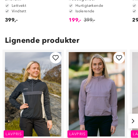
Lettvekt
Hurtigtørkende
Vindtett
Isolerende
399,-
199,-
399,-
29
Lignende produkter
LAVPRIS
LAVPRIS
LA