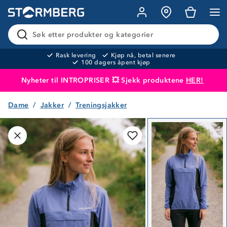
Søk etter produkter og kategorier
Rask levering
Kjøp nå, betal senere
100 dagers åpent kjøp
Nyheter til INTROPRISER 💥 Sjekk produktene
HER!
Dame
Jakker
Treningsjakker
Produktet er lagt i handlekurven
Til kassen