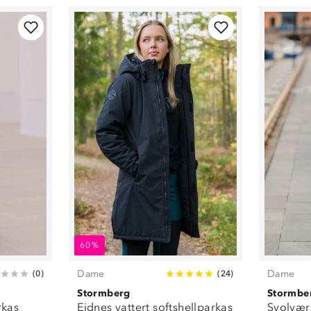
60%
Dame
Dame
(
0
)
(
24
)
Stormberg
Stormbe
rkas
Eidnes vattert softshellparkas
Svolvær