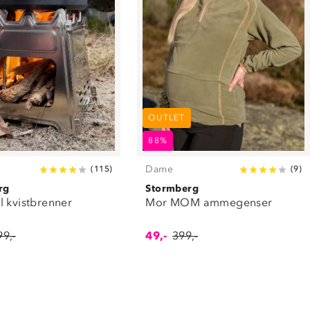
OUTLET
88%
Dame
(
115
)
(
9
)
rg
Stormberg
l kvistbrenner
Mor MOM ammegenser
99,-
49,-
399,-