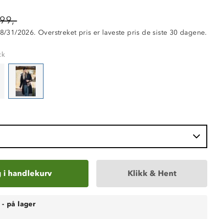
99,-
 8/31/2026. Overstreket pris er laveste pris de siste 30 dagene.
ck
 i handlekurv
Klikk & Hent
-
på lager