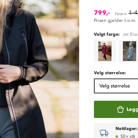
799,-
1 4
Førpris:
Prisen gjelder t.o.m.
Valgt farge:
Jet Bla
Velg størrelse:
Velg størrelse
Legg
Nettlager:
50+ stk