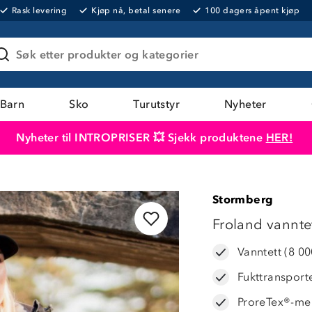
Rask levering
Kjøp nå, betal senere
100 dagers åpent kjøp
Søk etter produkter og kategorier
Barn
Sko
Turutstyr
Nyheter
Nyheter til INTROPRISER 💥 Sjekk produktene
HER!
Produktet er lagt i handlekurven
Til kassen
Stormberg
47%
Froland vanntet
Vanntett (8 0
Fukttransport
ProreTex®-m