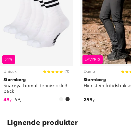
51%
LAVPRIS
Unisex
Dame
(
1
)
Stormberg
Stormberg
Snarøya bomull tennissokk 3-
Hinnstein fritidsbuks
pack
49,-
99,-
299,-
Lignende produkter