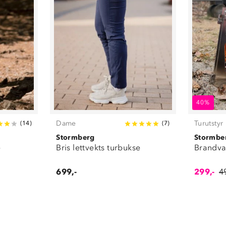
40%
Dame
Turutstyr
(
14
)
(
7
)
Stormberg
Stormbe
e
Bris lettvekts turbukse
Brandva
699,-
299,-
4