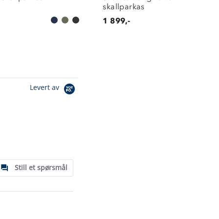
skallparkas
1 899,-
Levert av
Still et spørsmål