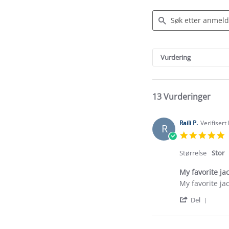
Search
Reviews
Vurdering
13 Vurderinger
Raili P.
Verifisert
R
5
s
r
Størrelse
Stor
My favorite jac
Review
review
My favorite jac
by
stating
'
Raili
My
Del
Shar
P.
favorite
Revi
on
jacket
by
22
at