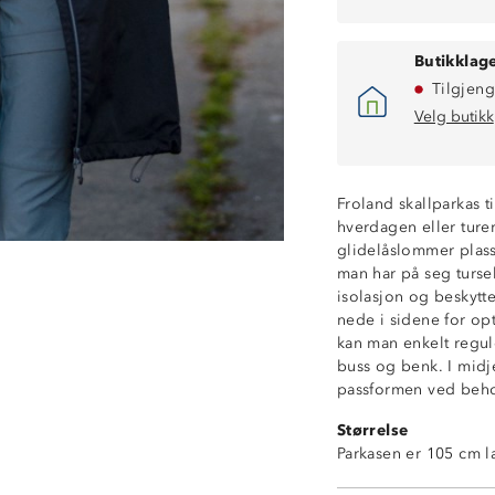
Butikklage
Tilgjeng
Velg butikk
Vanntett (8 000
Froland skallparkas ti
Fukttransporter
hverdagen eller ture
ProreTex®-mem
glidelåslommer plass
Vindtett
man har på seg turse
Toveisglidelås i 
isolasjon og beskytte
Vannavstøtende 
nede i sidene for op
Meshfôr
kan man enkelt regule
2-lags skall
buss og benk. I midje
To glidelåslomme
passformen ved beh
Fast hette med j
Størrelse
Enhåndsstrammin
Parkasen er 105 cm la
Borrelåsjusteri
Hakebeskytter p