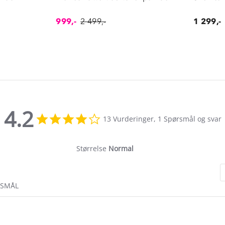
999,-
2 499,-
1 299,-
4.2
4.2
13 Vurderinger, 1 Spørsmål og svar
star
rating
Størrelse
Normal
RSMÅL