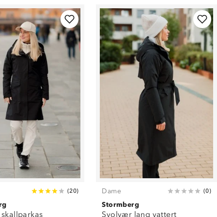
Dame
(
20
)
(
0
)
rg
Stormberg
 skallparkas
Svolvær lang vattert