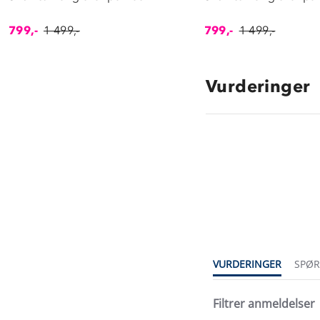
799,-
1 499,-
799,-
1 499,-
Vurderinger
4.2
star
rating
VURDERINGER
SPØ
Filtrer anmeldelser