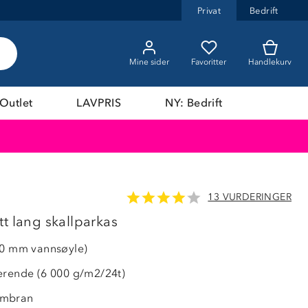
Privat
Bedrift
Mine sider
Favoritter
Handlekurv
Outlet
LAVPRIS
NY: Bedrift
13 VURDERINGER
47%
t lang skallparkas
00 mm vannsøyle)
erende (6 000 g/m2/24t)
embran