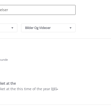
Bilder Og Videoer
 kunde
.0
tar
ating
ket at the
ket at the this time of the year 🙌🥳
e
ew