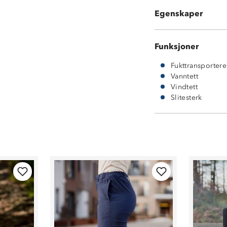
Forhøyet krage
Egenskaper
Knagghempe i 
Funksjoner
Fukttransporter
Vanntett
Vindtett
Slitesterk