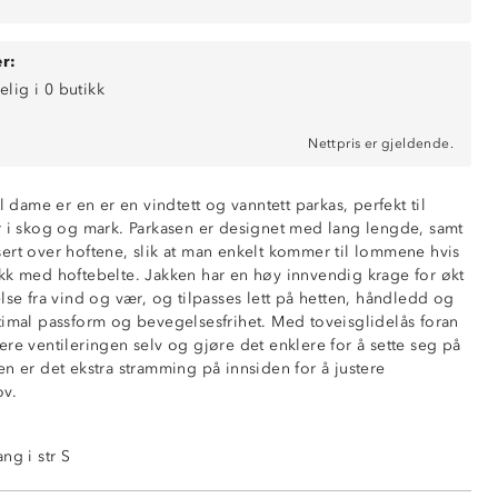
r:
elig i 0 butikk
Nettpris er gjeldende.
 mm vannsøyle)
l dame er en er en vindtett og vanntett parkas, perfekt til
ende (6 000 g/m2/24t)
r i skog og mark. Parkasen er designet med lang lengde, samt
bran
ert over hoftene, slik at man enkelt kommer til lommene hvis
kk med hoftebelte. Jakken har en høy innvendig krage for økt
front
lse fra vind og vær, og tilpasses lett på hetten, håndledd og
glidelåser
timal passform og bevegelsesfrihet. Med toveisglidelås foran
re ventileringen selv og gjøre det enklere for å sette seg på
n er det ekstra stramming på innsiden for å justere
r tilpasset hoftebelte
ov.
ustering rundt ansikt og i bakhodet
g nederst i sidene
ng i str S
ng rundt håndledd
å glidelås