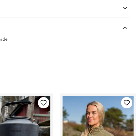
nakken
ende