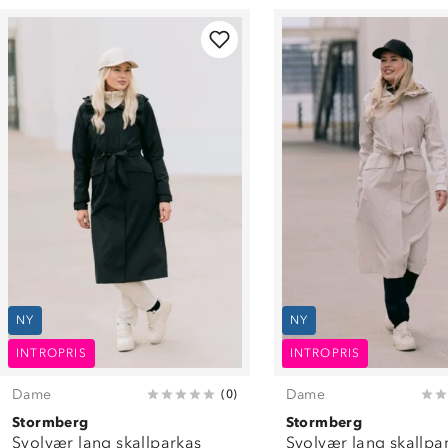
NY
NY
INTROPRIS
INTROPRIS
Dame
Dame
(
0
)
Stormberg
Stormberg
Svolvær lang skallparkas
Svolvær lang skallpa