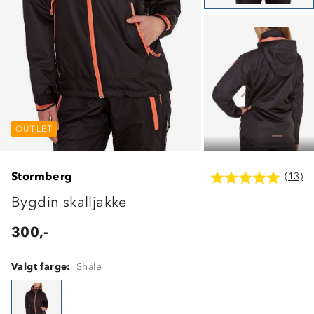
OUTLET
OUTLET
OUTLET
Stormberg
(13)
Bygdin skalljakke
300,-
Valgt farge:
Shale