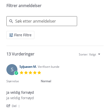
Filtrer anmeldelser
Search
Flere Filtre
Reviews
13 Vurderinger
Sorter:
Valgt
Syljuasen M.
Verifisert kunde
S
5.0
star
rating
Størrelse
Normal
Ja veldig fornøyd
Review
review
Ja veldig fornøyd
by
stating
'
Syljuasen
Ja
Del
Share