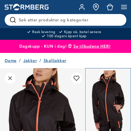
Søk etter produkter og kategorier
Rask levering
Kjøp nå, betal senere
100 dagers åpent kjøp
Dagskupp - KUN i dag! ⏰
Se tilbudene HER!
Dame
Jakker
Skalljakker
Produktet er lagt i handlekurven
Til kassen