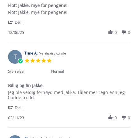
Flott jakke, mye for pengene!
Review
review
Flott jakke, mye for pengene!
by
stating
'
Marit
Flott
Del
Share
G.
jakke,
Review
12/06/25
0
0
on
mye
by
12
for
Marit
Jun
pengene!
G.
2025
on
Trine A.
Verifisert kunde
T
12
5.0
Jun
star
2025
rating
Størrelse
Normal
Billig og fin jakke.
Review
review
Jeg ble veldig fornøyd med jakka. Tåler mer regn enn jeg
by
stating
hadde trodd.
Trine
Billig
'
A.
og
Del
Share
on
fin
Review
02/11/23
0
0
2
jakke.
Om Stormberg
by
Nov
Trine
2023
Verdigrunnlag
A.