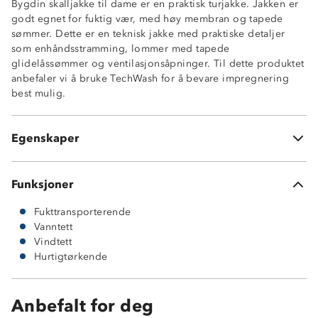
Bygdin skalljakke til dame er en praktisk turjakke. Jakken er
godt egnet for fuktig vær, med høy membran og tapede
Vindtett og vanntett (vannsøyle 15 000 mm)
sømmer. Dette er en teknisk jakke med praktiske detaljer
Fukttransporterende (10 000 gr/m2/24t)
som enhåndsstramming, lommer med tapede
Vannavstøtende glidelåser
glidelåssømmer og ventilasjonsåpninger. Til dette produktet
Luftig og fukttransporterende meshfôr og
anbefaler vi å bruke TechWash for å bevare impregnering
ventilasjonsåpninger
best mulig.
Tapede sømmer
To romslige lommer og innerlomme med glidelåser
Enhåndsstramming nederst
Egenskaper
RecircShell og ProreTex© 15-15
Funksjoner
Fukttransporterende
Vanntett
Vindtett
Hurtigtørkende
Anbefalt for deg