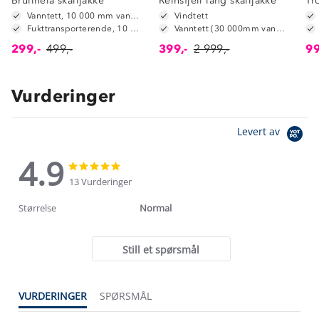
Bruliheia skalljakke
Reinsfjell lang skalljakke
Tr
Vanntett, 10 000 mm vannsøyle
Vindtett
Fukttransporterende, 10 000 g/ m2/ 24t
Vanntett (30 000mm vannsøyle)
299,-
499,-
399,-
2 999,-
99
Vurderinger
Levert av
4.9
4.9
4.9
star
star
13 Vurderinger
rating
rating
Størrelse
Normal
Still et spørsmål
VURDERINGER
SPØRSMÅL