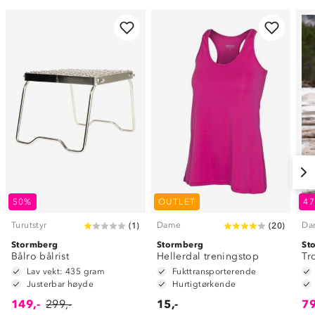
50%
OUTLET
4
Turutstyr
Dame
Da
(
1
)
(
20
)
Stormberg
Stormberg
St
Bålro bålrist
Hellerdal treningstop
Tr
Lav vekt: 435 gram
Fukttransporterende
Justerbar høyde
Hurtigtørkende
149,-
299,-
15,-
79