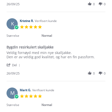
M.
veldig
Review
26/09/25
0
0
on
fornøyd
by
26
Syljuasen
Sep
M.
2025
on
Kristine R.
Verifisert kunde
K
26
5.0
Sep
star
2025
rating
Størrelse
Normal
Bygdin resirkulert skalljakke
Review
review
Veldig fornøyd med min nye skalljakke.
by
stating
Den er av veldig god kvalitet, og har en fin passform.
Kristine
Bygdin
'
R.
resirkulert
Del
Share
on
skalljakke
Review
26/09/25
0
0
26
by
Sep
Kristine
2025
R.
on
Marit G.
Verifisert kunde
M
26
5.0
Sep
star
2025
rating
Størrelse
Normal