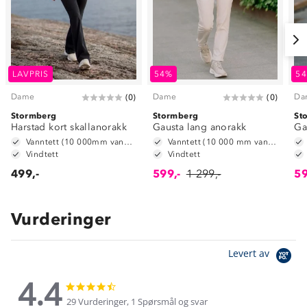
LAVPRIS
54%
5
Dame
Dame
Da
(
0
)
(
0
)
Stormberg
Stormberg
St
Harstad kort skallanorakk
Gausta lang anorakk
Ga
Vanntett (10 000mm vannsøyle)
Vanntett (10 000 mm vannsøyle)
Vindtett
Vindtett
499,-
599,-
1 299,-
59
Vurderinger
Levert av
4.4
4.4
4.4
star
star
29 Vurderinger, 1 Spørsmål og svar