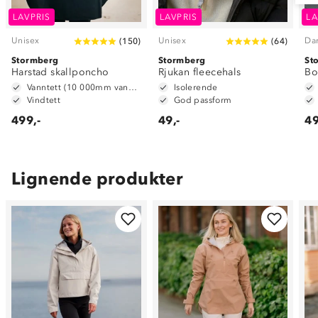
LAVPRIS
LAVPRIS
LA
Unisex
Unisex
Da
(
150
)
(
64
)
Stormberg
Stormberg
St
Harstad skallponcho
Rjukan fleecehals
Bo
Vanntett (10 000mm vannsøyle)
Isolerende
Vindtett
God passform
499,-
49,-
49
Lignende produkter