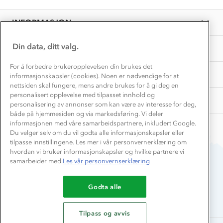
EL-retur
29
Overnatte utendørs⛺
Presse
Sep
Samarbeide med oss?
INFORMASJON
2025
Store størrelser
Storms turtips🐿️
Jobbe hos oss?
Turmat oppskrifter
Din data, ditt valg.
OM OSS
Leirskole 🥾
Beredskap
For å forbedre brukeropplevelsen din brukes det
Barnehageansatt
TIPS OG RÅD
informasjonskapsler (cookies). Noen er nødvendige for at
nettsiden skal fungere, mens andre brukes for å gi deg en
Tips til hyttetur
personalisert opplevelse med tilpasset innhold og
AKTIVITETER
personalisering av annonser som kan være av interesse for deg,
både på hjemmesiden og via markedsføring. Vi deler
informasjonen med våre samarbeidspartnere, inkludert Google.
Du velger selv om du vil godta alle informasjonskapsler eller
tilpasse innstillingene. Les mer i vår personvernerklæring om
hvordan vi bruker informasjonskapsler og hvilke partnere vi
samarbeider med.
Les vår personvernserklæring
Du betaler enkelt med
Godta alle
Tilpass og avvis