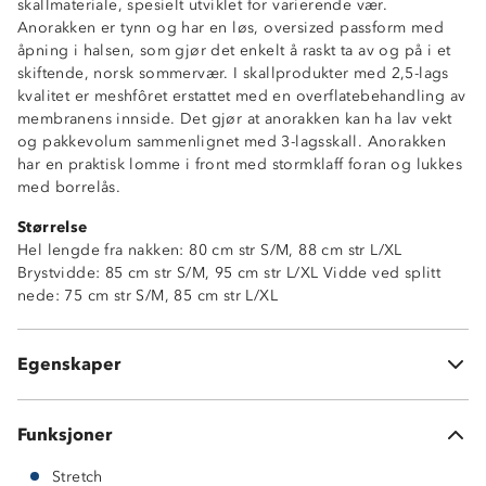
skallmateriale, spesielt utviklet for varierende vær.
Anorakken er tynn og har en løs, oversized passform med
åpning i halsen, som gjør det enkelt å raskt ta av og på i et
skiftende, norsk sommervær. I skallprodukter med 2,5-lags
kvalitet er meshfôret erstattet med en overflatebehandling av
membranens innside. Det gjør at anorakken kan ha lav vekt
og pakkevolum sammenlignet med 3-lagsskall. Anorakken
Vanntett (10 000mm vannsøyle)
har en praktisk lomme i front med stormklaff foran og lukkes
Vindtett
med borrelås.
Lettvekt
Størrelse
2-veisstretch
Hel lengde fra nakken: 80 cm str S/M, 88 cm str L/XL
Lomme i front med stormklaff og borrelås
Brystvidde: 85 cm str S/M, 95 cm str L/XL Vidde ved splitt
Borrelåsstramming i ermeåpningene
nede: 75 cm str S/M, 85 cm str L/XL
Fast hette med strikkjustering
Åpning i halsen med borrelås
Vid passform
Egenskaper
2,5 lags skallkvalitet
Funksjoner
Stretch