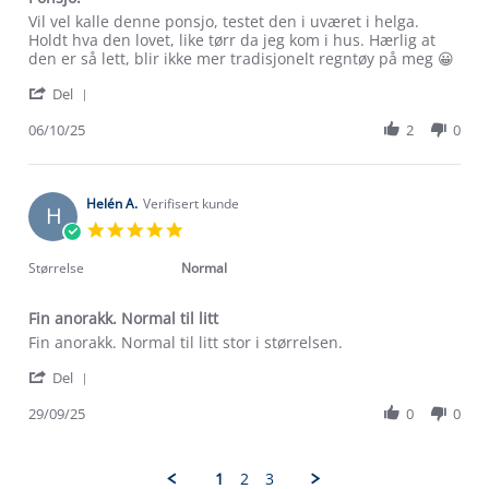
Review
review
Vil vel kalle denne ponsjo, testet den i uværet i helga.
by
stating
Holdt hva den lovet, like tørr da jeg kom i hus. Hærlig at
Vigdis
Ponsjo.
den er så lett, blir ikke mer tradisjonelt regntøy på meg 😀
A.
'
on
Del
Share
6
Review
06/10/25
2
0
Oct
Om Stormberg
by
2025
Vigdis
Verdigrunnlag
A.
on
Helén A.
Verifisert kunde
H
6
Klima og miljø
5.0
Trelagsprinsippet barn
Oct
star
Kundeservice
2025
rating
Størrelse
Normal
Etisk handel
Alt du trenger til Norgesferien
Kontakt oss
Dyreetikk
Fin anorakk. Normal til litt
Dette trenger du til barnehagen
Review
review
Fin anorakk. Normal til litt stor i størrelsen.
Konkurransevinnere
1% til samfunnet
by
stating
Gravidklær
'
Helén
Fin
Del
Kundeklubb
Share
A.
anorakk.
Inkludering
Review
Hvordan velge riktig turtøy?
29/09/25
0
0
on
Normal
Norgesferie 🇳🇴
Våre butikker
by
29
til
Materialer
Helén
Sep
litt
Vask og vedlikehold
A.
Få turinspirasjon og tips her⛰
2025
Bedrift, barnehage og SFO
1
2
3
on
Personvern