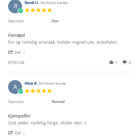
Randi U.
Verifisert kunde
R
5.0
star
rating
Størrelse
Stor
Fornøyd
Review
review
Fin og romslig anorakk, holder regnet ute, anbefales
by
stating
'
Randi
Fornøyd
Del
Share
U.
Review
07/01/26
1
0
on
by
7
Randi
Jan
U.
2026
on
Aline R.
Verifisert kunde
A
7
5.0
Jan
star
2026
rating
Størrelse
Normal
Kjempefin!
Review
review
God jakke, nydelig farge, elsker den :)
by
stating
'
Aline
Kjempefin!
Del
Share
R.