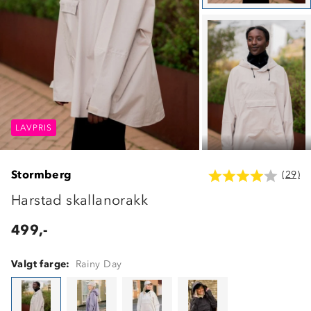
LAVPRIS
LAVPRIS
LAVPRIS
Stormberg
(29)
Harstad skallanorakk
499,-
Valgt farge:
Rainy Day