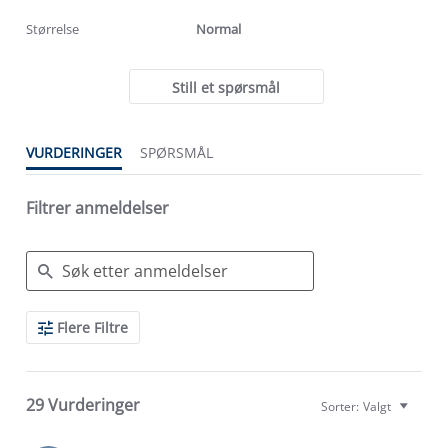
rating
rating
Størrelse
Normal
Still et spørsmål
VURDERINGER
SPØRSMÅL
Filtrer anmeldelser
Search
Flere Filtre
Reviews
29 Vurderinger
Sorter:
Valgt