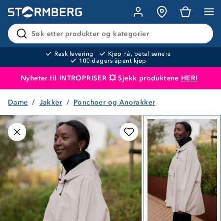
Søk etter produkter og kategorier
Rask levering
Kjøp nå, betal senere
100 dagers åpent kjøp
Nyheter til INTROPRISER 💥 Sjekk produktene
HER!
Dame
Jakker
Ponchoer og Anorakker
Produktet er lagt i handlekurven
Til kassen