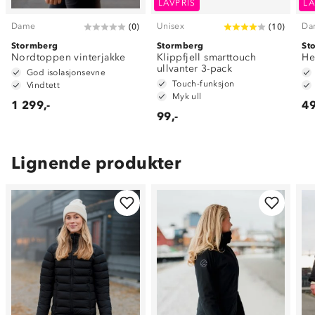
LAVPRIS
LA
Dame
Unisex
Da
(
0
)
(
10
)
Stormberg
Stormberg
St
Nordtoppen vinterjakke
Klippfjell smarttouch
He
ullvanter 3-pack
God isolasjonsevne
Touch-funksjon
Vindtett
Myk ull
1 299,-
49
99,-
Lignende produkter