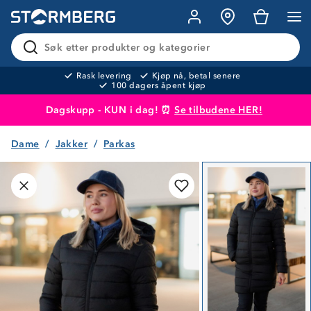
Søk etter produkter og kategorier
Rask levering
Kjøp nå, betal senere
100 dagers åpent kjøp
Dagskupp - KUN i dag! ⏰
Se tilbudene HER!
Dame
Jakker
Parkas
Produktet er lagt i handlekurven
Til kassen