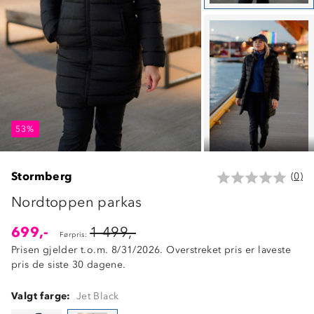
53%
53%
53%
Stormberg
(0)
Nordtoppen parkas
699,-
1 499,-
Førpris:
Prisen gjelder t.o.m. 8/31/2026. Overstreket pris er laveste
pris de siste 30 dagene.
Valgt farge:
Jet Black