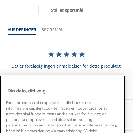
rating
Etisk handel
Alt du trenger til Norgesferien
Still et spørsmål
Kontakt oss
Dyreetikk
Dette trenger du til barnehagen
Konkurransevinnere
1% til samfunnet
VURDERINGER
SPØRSMÅL
Gravidklær
Kundeklubb
Inkludering
Hvordan velge riktig turtøy?
Norgesferie 🇳🇴
Våre butikker
Materialer
Vask og vedlikehold
Få turinspirasjon og tips her⛰
Bedrift, barnehage og SFO
Personvern
Det er foreløpig ingen anmeldelser for dette produktet.
EL-retur
Overnatte utendørs⛺
Presse
Samarbeide med oss?
INFORMASJON
Store størrelser
Storms turtips🐿️
Jobbe hos oss?
Turmat oppskrifter
Din data, ditt valg.
OM OSS
Leirskole 🥾
Beredskap
For å forbedre brukeropplevelsen din brukes det
Barnehageansatt
TIPS OG RÅD
informasjonskapsler (cookies). Noen er nødvendige for at
nettsiden skal fungere, mens andre brukes for å gi deg en
Tips til hyttetur
personalisert opplevelse med tilpasset innhold og
AKTIVITETER
personalisering av annonser som kan være av interesse for deg,
både på hjemmesiden og via markedsføring. Vi deler