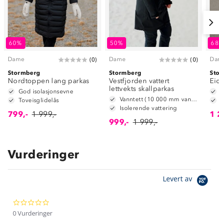
60%
50%
6
Dame
Dame
Da
(
0
)
(
0
)
Stormberg
Stormberg
St
Nordtoppen lang parkas
Vestfjorden vattert
Ei
lettvekts skallparkas
God isolasjonsevne
Vanntett (10 000 mm vannsøyle)
Toveisglidelås
Isolerende vattering
799,-
1 999,-
1 
999,-
1 999,-
Vurderinger
Om Stormberg
Levert av
Verdigrunnlag
0.0
Klima og miljø
Trelagsprinsippet barn
star
0 Vurderinger
Kundeservice