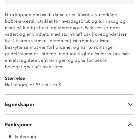
Nordtoppen parkas til dame er en klassisk vinterkåpe i
boblejakkestil, utviklet for hverdagsbruk og tur i skog og
mark på kjølige høst- og vinterdager. Parkasen er godt
vattert og er vindtett, med stormklaff bak hovedglidelåsen
for å ivareta varmen. Hetten er justerbar for ekstra
beskyttelse mot værforholdene, og har to romslige
glidelåslommer i sidene. med toveisglidelås foran kan man
God isolasjonsevne
enkelt regulere ventileringen og åpne for bedre
Vindtett
bevegelighet når man sitter.
YKK©-glidelås
Størrelse
2 glidelåslommer
Hel lengde er 93 cm i str S
Toveisglidelås
Elastiske avslutninger
Fastmontert hette med justering rundt ansiktet
Egenskaper
Hakebeskytter på glidelås
Funksjoner
Isolerende