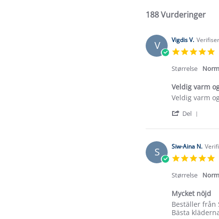
188 Vurderinger
Vigdis V.
Verifise
V
5
s
r
Størrelse
Norm
Veldig varm o
Review
review
Veldig varm o
by
stating
'
Vigdis
Veldig
Del
Shar
V.
varm
Revi
on
og
by
6
god.
Vigdi
Jan
Siw-Aina N.
Verif
S
V.
2026
5
on
s
6
r
Størrelse
Norm
Jan
2026
Mycket nöjd
Review
review
Beställer från
by
stating
Bästa klädern