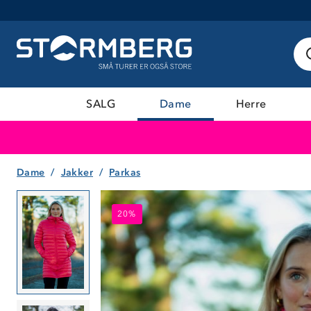
SALG
Dame
Herre
Dame
Jakker
Parkas
20%
20%