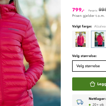
799,-
999
Førpris:
Prisen gjelder t.o.m.
Valgt farge:
Alzalea
Velg størrelse:
Velg størrelse
Legg
Nettlager:
20+ stk