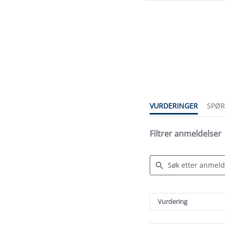
4.4
star
rating
VURDERINGER
SPØ
Filtrer anmeldelser
Search
Reviews
Vurdering