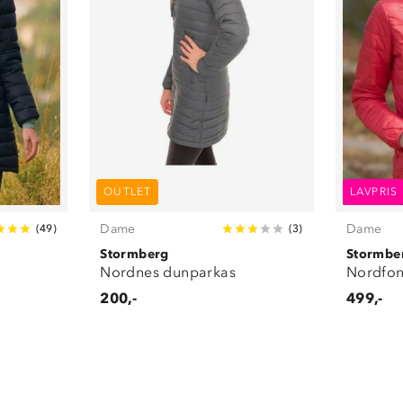
OUTLET
LAVPRIS
Dame
Dame
(
49
)
(
3
)
Stormberg
Stormbe
s
Nordnes dunparkas
Nordfon
200,-
499,-