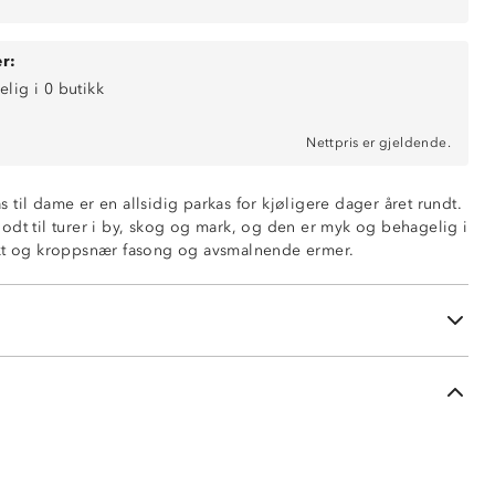
r:
elig i 0 butikk
Nettpris er gjeldende.
til dame er en allsidig parkas for kjøligere dager året rundt.
odt til turer i by, skog og mark, og den er myk og behagelig i
ekt og kroppsnær fasong og avsmalnende ermer.
rkas
mer
jær/ 40 % polyester