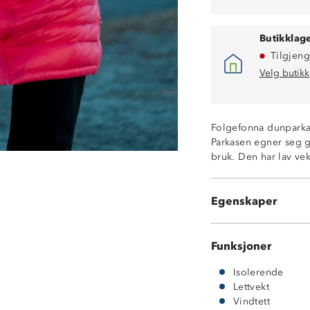
Butikklage
Tilgjeng
Velg butikk
Folgefonna dunparkas 
Parkasen egner seg g
bruk. Den har lav v
Lettvekts dunpa
Vindtett
To glidelåslom
Egenskaper
55 % dun/ 5 % f
Funksjoner
Isolerende
Lettvekt
Vindtett