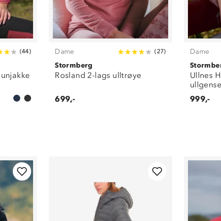
Dame
Dame
(
44
)
(
27
)
Stormberg
Stormbe
dunjakke
Rosland 2-lags ulltrøye
Ullnes H
ullgense
699,-
999,-