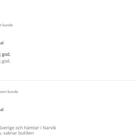
rt kunde
.0
tar
ating
al
g god.
g god.
e
ew
s
isert kunde
.0
tar
ating
al
 Sverige och hämtar i Narvik
a, saknar butiken