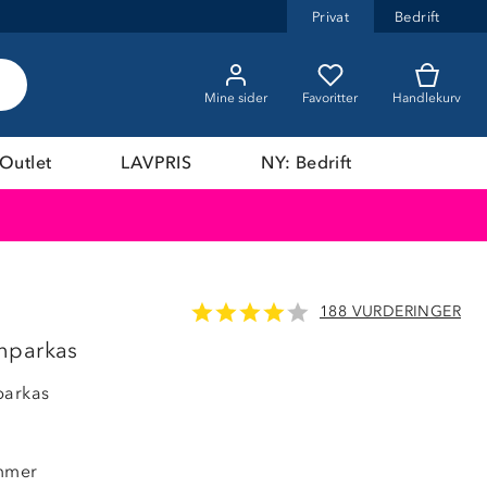
Privat
Bedrift
Mine sider
Favoritter
Handlekurv
Outlet
LAVPRIS
NY: Bedrift
188 VURDERINGER
20%
nparkas
parkas
ommer