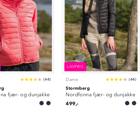
LAVPRIS
Dame
(
44
)
(
44
)
rg
Stormberg
na fjær- og dunjakke
Nordfonna fjær- og dunjakke
499,-