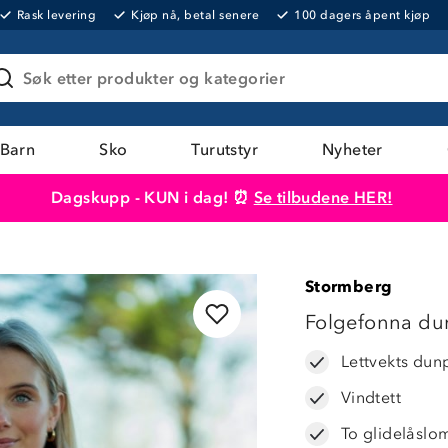
Rask levering
Kjøp nå, betal senere
100 dagers åpent kjøp
Søk etter produkter og kategorier
Barn
Sko
Turutstyr
Nyheter
Dagskupp - KUN i dag! ⏰
Se tilbudene HER!
Produktet er lagt i handlekurven
Til kassen
Stormberg
20%
Folgefonna du
Lettvekts dun
Vindtett
To glidelåsl