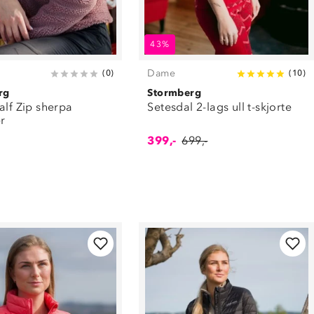
43%
Dame
(
0
)
(
10
)
rg
Stormberg
alf Zip sherpa
Setesdal 2-lags ull t-skjorte
r
399,-
699,-