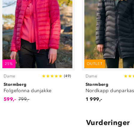
25%
OUTLET
Dame
Dame
(
49
)
Stormberg
Stormberg
Folgefonna dunjakke
Nordkapp dunparka
599,-
799,-
1 999,-
Vurderinger