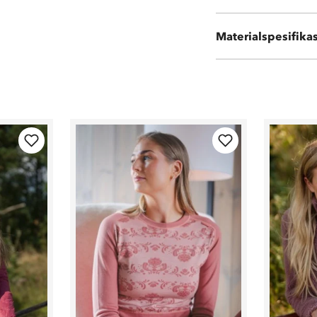
55 % dun
5 % fjær
Materialspesifika
40 % polyester