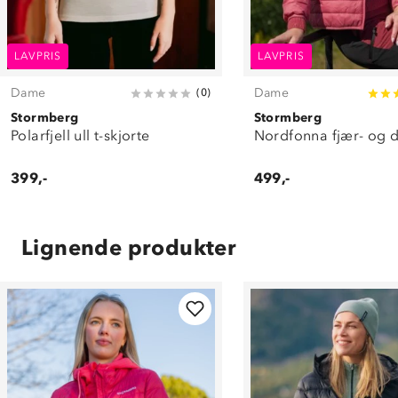
LAVPRIS
LAVPRIS
Dame
Dame
(
0
)
Stormberg
Stormberg
Polarfjell ull t-skjorte
Nordfonna fjær- og 
399,-
499,-
Lignende produkter