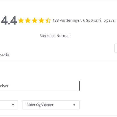
4.4
4.4
188 Vurderinger, 6 Spørsmål og svar
star
rating
Størrelse
Normal
RSMÅL
Bilder Og Videoer