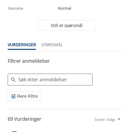
rating
rating
Størrelse
Normal
Still et spørsmål
VURDERINGER
SPØRSMÅL
Filtrer anmeldelser
Search
Flere Filtre
Reviews
69 Vurderinger
Sorter:
Valgt