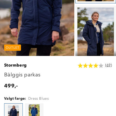
OUTLET
OUTLET
OUTLET
Stormberg
(69)
Bàlggis parkas
499,-
Valgt farge:
Dress Blues