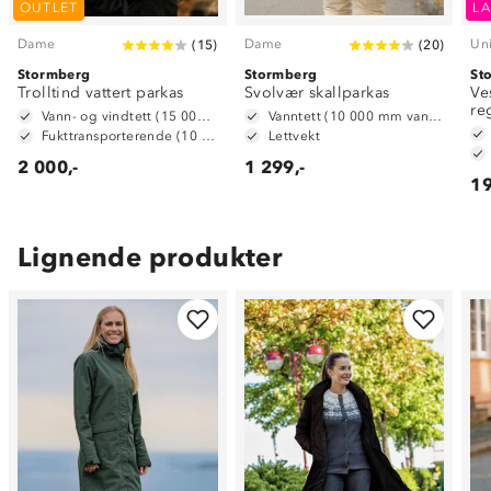
OUTLET
LA
Dame
Dame
Un
(
15
)
(
20
)
Stormberg
Stormberg
St
Trolltind vattert parkas
Svolvær skallparkas
Ve
re
Vann- og vindtett (15 000 mm vannsøyle)
Vanntett (10 000 mm vannsøyle)
Fukttransporterende (10 000 g/m2/24t)
Lettvekt
2 000,-
1 299,-
19
Lignende produkter