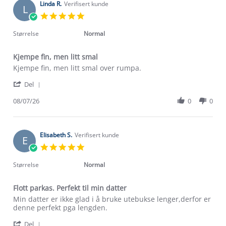
Linda R.
Verifisert kunde
L
5.0
star
rating
Størrelse
Normal
Kjempe fin, men litt smal
Review
review
Kjempe fin, men litt smal over rumpa.
by
stating
'
Linda
Kjempe
Del
Share
R.
fin,
Review
08/07/26
0
0
on
men
by
8
litt
Linda
Jul
smal
R.
2026
on
Elisabeth S.
Verifisert kunde
E
8
5.0
Jul
star
2026
rating
Størrelse
Normal
Flott parkas. Perfekt til min datter
Review
review
Min datter er ikke glad i å bruke utebukse lenger,derfor er
by
stating
denne perfekt pga lengden.
Elisabeth
Flott
'
S.
parkas.
Del