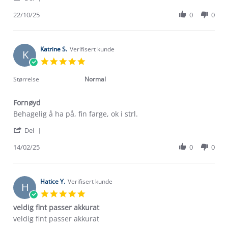
Share
on
Perfekt
Review
22/10/25
0
0
22
til
by
Oct
min
Elisabeth
2025
datter
S.
on
Katrine S.
Verifisert kunde
K
22
5.0
Oct
star
2025
rating
Størrelse
Normal
Fornøyd
Review
review
Behagelig å ha på, fin farge, ok i strl.
by
stating
'
Katrine
Fornøyd
Del
Share
S.
Review
14/02/25
0
0
on
by
14
Katrine
Feb
S.
2025
on
Hatice Y.
Verifisert kunde
H
14
5.0
Feb
star
veldig fint passer akkurat
2025
rating
Review
review
veldig fint passer akkurat
by
stating