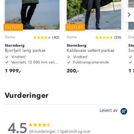
OUTLET
OUTLET
Dame
Dame
Da
(
42
)
(
20
)
Stormberg
Stormberg
St
Bjorfjell lang parkas
Kaldavass vattert parkas
Sv
Vindtett
Vindtett
Vanntett, 12 000 mm vannsøyle
Fukttransporterende
1 999,-
200,-
1 
Vurderinger
Levert av
4.5
4.5
4.5
star
star
69 Vurderinger, 1 Spørsmål og svar