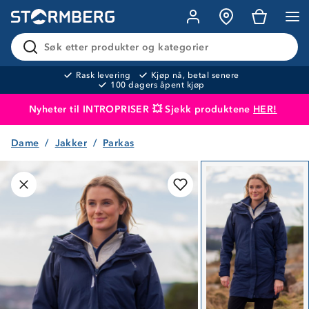
Søk etter produkter og kategorier
Rask levering
Kjøp nå, betal senere
100 dagers åpent kjøp
Nyheter til INTROPRISER 💥 Sjekk produktene
HER!
Dame
Jakker
Parkas
Produktet er lagt i handlekurven
Til kassen