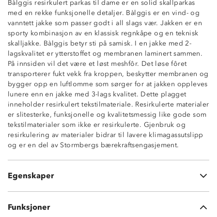
Bàlggis resirkulert parkas til dame er en solid skallparkas
Vindtett
med en rekke funksjonelle detaljer. Bàlggis er en vind- og
Vannsøyle, 12 000 mm vannsøyle
vanntett jakke som passer godt i all slags vær. Jakken er en
ProreTex® 12-6 membran
sporty kombinasjon av en klassisk regnkåpe og en teknisk
Tapede sømmer
skalljakke. Bàlggis betyr sti på samisk. I en jakke med 2-
Refleksdetalj på front og hette
lagskvalitet er ytterstoffet og membranen laminert sammen.
Reflekslogo på front og erme
På innsiden vil det være et løst meshfôr. Det løse fôret
Dobbel stormklaff
transporterer fukt vekk fra kroppen, beskytter membranen og
Fleecefôr på innsiden av kragen
bygger opp en luftlomme som sørger for at jakken oppleves
Fast hette med justeringsmuligheter
lunere enn en jakke med 3-lags kvalitet. Dette plagget
To glidelåslommer
inneholder resirkulert tekstilmateriale. Resirkulerte materialer
Ventilasjonsåpning under armene
er slitesterke, funksjonelle og kvalitetsmessig like gode som
Innerlomme
tekstilmaterialer som ikke er resirkulerte. Gjenbruk og
Enhåndsstramming nederst
resirkulering av materialer bidrar til lavere klimagassutslipp
Toveis glidelås i front
og er en del av Stormbergs bærekraftsengasjement.
Borrelåsjustering nederst på ermet
Materiale: 100% resirkulert nylon
Trikotfôr: 100% polyester
Egenskaper
2-lags skalljakke
Funksjoner