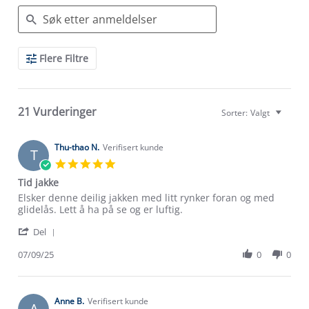
Search
Flere Filtre
Reviews
21 Vurderinger
Sorter:
Valgt
Thu-thao N.
Verifisert kunde
T
5.0
star
Tid jakke
rating
Review
review
Elsker denne deilig jakken med litt rynker foran og med
by
stating
glidelås. Lett å ha på se og er luftig.
Thu-
Tid
'
thao
jakke
Del
Share
N.
Review
07/09/25
0
0
on
by
7
Thu-
Sep
thao
2025
N.
Anne B.
Verifisert kunde
A