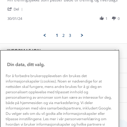
Konkurransevinnere
1% til samfunnet
by
stating
Gravidklær
'
Helene
Veldig
Del
Kundeklubb
Share
N.
fin
Inkludering
Review
Hvordan velge riktig turtøy?
30/01/24
1
0
on
Norgesferie 🇳🇴
Våre butikker
by
30
Materialer
Helene
Jan
Vask og vedlikehold
N.
Få turinspirasjon og tips her⛰
2024
Bedrift, barnehage og SFO
1
2
3
on
Personvern
EL-retur
30
Overnatte utendørs⛺
Presse
Jan
Samarbeide med oss?
INFORMASJON
2024
Store størrelser
Storms turtips🐿️
Jobbe hos oss?
Turmat oppskrifter
Din data, ditt valg.
OM OSS
Leirskole 🥾
Beredskap
For å forbedre brukeropplevelsen din brukes det
Barnehageansatt
TIPS OG RÅD
informasjonskapsler (cookies). Noen er nødvendige for at
nettsiden skal fungere, mens andre brukes for å gi deg en
Tips til hyttetur
personalisert opplevelse med tilpasset innhold og
AKTIVITETER
personalisering av annonser som kan være av interesse for deg,
både på hjemmesiden og via markedsføring. Vi deler
informasjonen med våre samarbeidspartnere, inkludert Google.
Du velger selv om du vil godta alle informasjonskapsler eller
tilpasse innstillingene. Les mer i vår personvernerklæring om
hvordan vi bruker informasjonskapsler og hvilke partnere vi