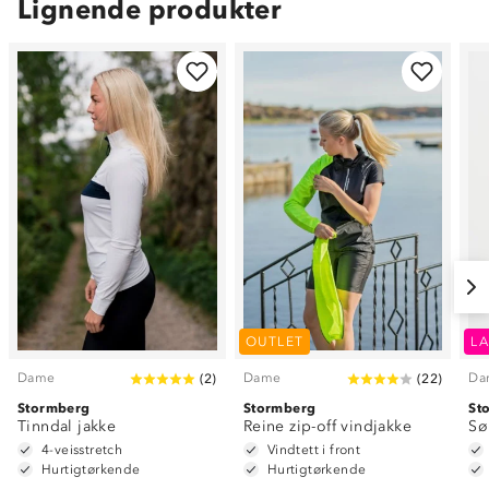
Lignende produkter
OUTLET
LA
Dame
Dame
Da
(
2
)
(
22
)
Stormberg
Stormberg
St
Tinndal jakke
Reine zip-off vindjakke
Sø
4-veisstretch
Vindtett i front
Hurtigtørkende
Hurtigtørkende