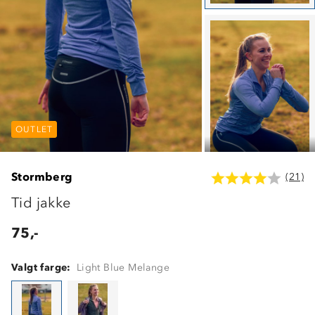
OUTLET
OUTLET
OUTLET
Stormberg
(21)
Tid jakke
75,-
Valgt farge:
Light Blue Melange