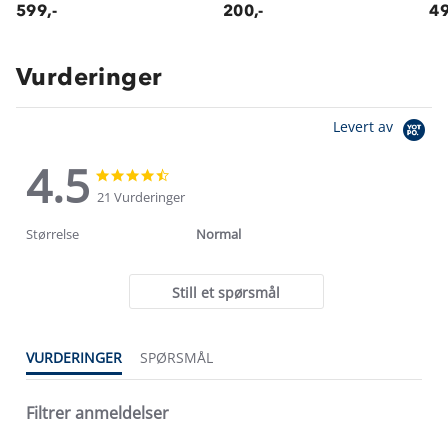
599,-
200,-
49
Vurderinger
Levert av
4.5
4.5
4.5
star
star
21 Vurderinger
rating
rating
Størrelse
Normal
Still et spørsmål
VURDERINGER
SPØRSMÅL
Filtrer anmeldelser