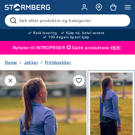
Søk etter produkter og kategorier
Rask levering
Kjøp nå, betal senere
100 dagers åpent kjøp
Nyheter til INTROPRISER 💥 Sjekk produktene
HER!
Dame
Jakker
Fritidsjakker
Produktet er lagt i handlekurven
Til kassen