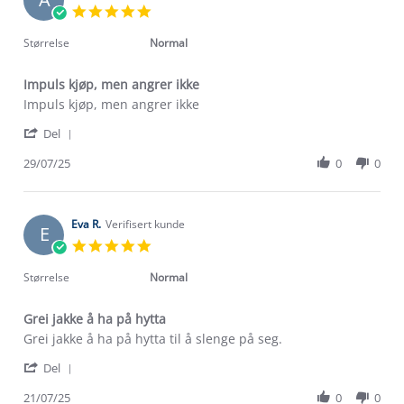
on
5.0
7
star
Sep
rating
Størrelse
Normal
2025
Impuls kjøp, men angrer ikke
Review
review
Impuls kjøp, men angrer ikke
by
stating
'
Anne
Impuls
Del
Share
B.
kjøp,
Review
29/07/25
0
0
on
men
by
29
angrer
Anne
Jul
ikke
B.
2025
on
Eva R.
Verifisert kunde
E
29
5.0
Jul
star
2025
rating
Størrelse
Normal
Grei jakke å ha på hytta
Review
review
Grei jakke å ha på hytta til å slenge på seg.
by
stating
'
Eva
Grei
Del
Share
R.
jakke
Review
21/07/25
0
0
on
å