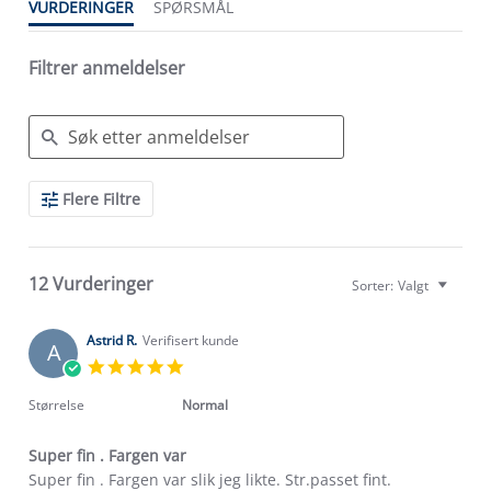
VURDERINGER
SPØRSMÅL
Filtrer anmeldelser
Search
Flere Filtre
Reviews
12 Vurderinger
Sorter:
Valgt
Astrid R.
Verifisert kunde
A
5.0
star
rating
Størrelse
Normal
Super fin . Fargen var
Review
review
Super fin . Fargen var slik jeg likte. Str.passet fint.