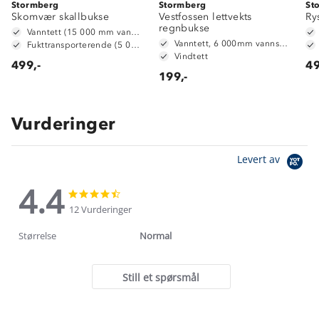
Stormberg
Stormberg
St
Skomvær skallbukse
Vestfossen lettvekts
Ry
regnbukse
Vanntett (15 000 mm vannsøyle)
Vanntett, 6 000mm vannsøyle
Fukttransporterende (5 000 g/ m2/ 24t)
Vindtett
499,-
49
199,-
Vurderinger
Levert av
4.4
4.4
4.4
star
star
12 Vurderinger
rating
rating
Størrelse
Normal
Still et spørsmål