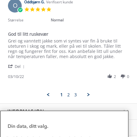
on
Oddbjørn G.
Verifisert kunde
O
12
5.0
Verdigrunnlag
May
star
2023
rating
Størrelse
Normal
Klima og miljø
Trelagsprinsippet barn
Kundeservice
God til litt ruskevær
Etisk handel
Alt du trenger til Norgesferien
Review
review
Grei og vanntett jakke som vi syntes var fin å bruke til
Kontakt oss
by
stating
uteturen i skog og mark, eller på vei til skolen. Tåler litt
Dyreetikk
Oddbjørn
God
regn og fungerer fint for oss. Kan anbefale litt ull under
Dette trenger du til barnehagen
G.
til
når temperaturen faller, men absolutt en god jakke.
Konkurransevinnere
1% til samfunnet
on
litt
Gravidklær
'
3
ruskevær
Del
Kundeklubb
Share
Oct
Inkludering
Review
Hvordan velge riktig turtøy?
03/10/22
2
0
2022
Norgesferie 🇳🇴
Våre butikker
by
Materialer
Oddbjørn
Vask og vedlikehold
G.
Få turinspirasjon og tips her⛰
Bedrift, barnehage og SFO
1
2
3
on
Personvern
EL-retur
3
Overnatte utendørs⛺
Presse
Oct
Samarbeide med oss?
INFORMASJON
2022
Store størrelser
Storms turtips🐿️
Jobbe hos oss?
Turmat oppskrifter
Din data, ditt valg.
OM OSS
Leirskole 🥾