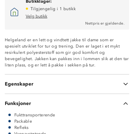
Butikklager:
Tilgjengelig i 1 butikk
Velg butikk
Vindtett
Nettpris er gjeldende.
Lett vannavstøtende
Fukttransporterende
Helgeland er en lett og vindtett jakke til dame som er
Refleksdetalj
spesielt utviklet for tur og trening. Den er laget i et mykt
To glidelåslommer
resirkulert polyesterstoff som gir god komfort og
Meshfôr
bevegelighet. Jakken kan pakkes inn i lommen slik at den tar
Enhåndsstramming nederst
liten plass, og er lett å pakke i sekken på tur.
Packable, plagget kan komprimeres og kan pakkes inn i
en av lommene
100% resirkulert polyester
Egenskaper
Diamond light™
Funksjoner
Fukttransporterende
Packable
Refleks
Vannavstøtende