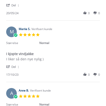
by
stating
'
Astrid
Super
Del
Share
R.
fin
Review
20/05/24
0
0
on
.
by
20
Fargen
Astrid
May
var
R.
2024
on
Mariia S.
Verifisert kunde
M
20
5.0
May
star
2024
rating
Størrelse
Normal
I kjopte vindjakke
Review
review
I liker så den nye nylig )
by
stating
'
Mariia
I
Del
Share
S.
kjopte
Review
17/10/23
0
0
on
vindjakke
by
17
Mariia
Oct
S.
2023
on
Anne B.
Verifisert kunde
A
17
5.0
Oct
star
2023
rating
Størrelse
Normal