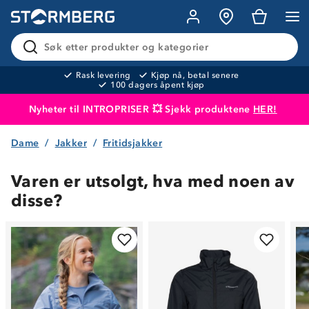
Søk etter produkter og kategorier
Rask levering
Kjøp nå, betal senere
100 dagers åpent kjøp
Nyheter til INTROPRISER 💥 Sjekk produktene
HER!
Dame
Jakker
Fritidsjakker
Produktet er lagt i handlekurven
Til kassen
Varen er utsolgt, hva med noen av
disse?