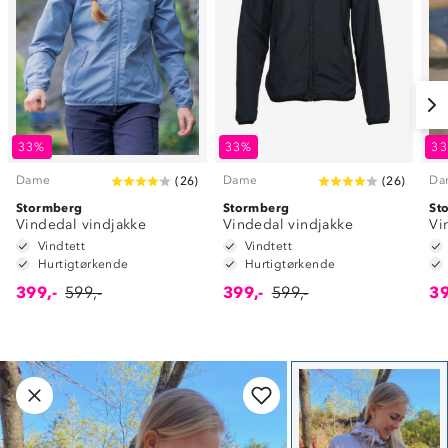
33%
33%
3
Dame
Dame
Da
(
26
)
(
26
)
Stormberg
Stormberg
St
Vindedal vindjakke
Vindedal vindjakke
Vi
Vindtett
Vindtett
Hurtigtørkende
Hurtigtørkende
399,-
599,-
399,-
599,-
39