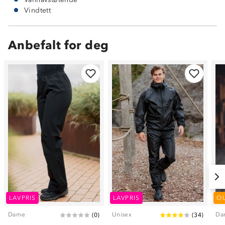
Vindtett
Anbefalt for deg
LAVPRIS
LAVPRIS
O
Dame
Unisex
Da
(
0
)
(
34
)