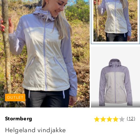
OUTLET
OUTLET
OUTLET
Stormberg
(12)
Helgeland vindjakke