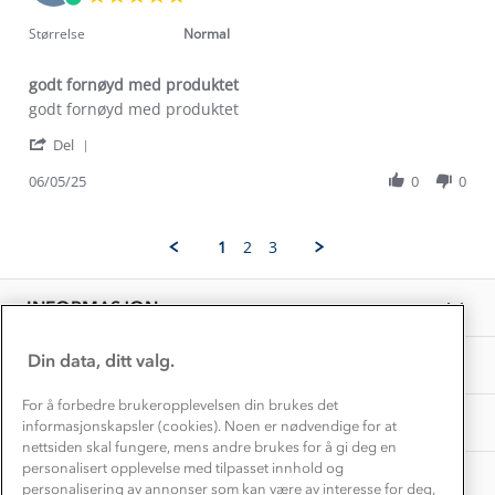
Trelagsprinsippet barn
May
star
Kundeservice
2025
rating
Størrelse
Normal
Etisk handel
Alt du trenger til Norgesferien
Kontakt oss
Dyreetikk
godt fornøyd med produktet
Dette trenger du til barnehagen
Review
review
godt fornøyd med produktet
Konkurransevinnere
1% til samfunnet
by
stating
Gravidklær
'
Hilfrid
godt
Del
Kundeklubb
Share
W.
fornøyd
Inkludering
Review
Hvordan velge riktig turtøy?
06/05/25
0
0
on
med
Norgesferie 🇳🇴
Våre butikker
by
6
produktet
Materialer
Hilfrid
May
Vask og vedlikehold
W.
Få turinspirasjon og tips her⛰
2025
Bedrift, barnehage og SFO
1
2
3
on
Personvern
EL-retur
6
Overnatte utendørs⛺
Presse
May
Samarbeide med oss?
INFORMASJON
2025
Store størrelser
Storms turtips🐿️
Jobbe hos oss?
Turmat oppskrifter
Din data, ditt valg.
OM OSS
Leirskole 🥾
Beredskap
For å forbedre brukeropplevelsen din brukes det
Barnehageansatt
TIPS OG RÅD
informasjonskapsler (cookies). Noen er nødvendige for at
nettsiden skal fungere, mens andre brukes for å gi deg en
Tips til hyttetur
personalisert opplevelse med tilpasset innhold og
AKTIVITETER
personalisering av annonser som kan være av interesse for deg,