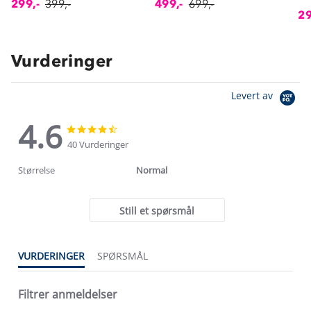
299,-
399,-
499,-
699,-
29
Vurderinger
Levert av
4.6
4.6
4.6
star
star
40 Vurderinger
rating
rating
Størrelse
Normal
Still et spørsmål
VURDERINGER
SPØRSMÅL
Filtrer anmeldelser