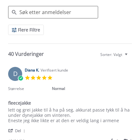
Search
Flere Filtre
Reviews
40 Vurderinger
Sorter:
Valgt
Diana K.
Verifisert kunde
D
5.0
star
rating
Størrelse
Normal
fleecejakke
Review
review
lett og grei jakke til å ha på seg, akkurat passe tykk til å ha
by
stating
under dynejakke om vinteren.
Diana
fleecejakke
Eneste jeg ikke likte er at den er veldig lang i armene
K.
'
on
Del
Share
13