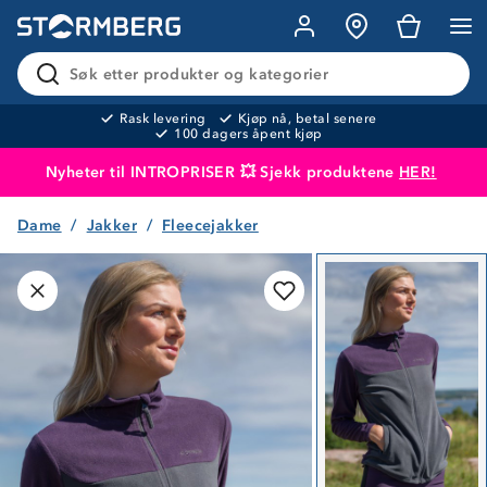
Søk etter produkter og kategorier
Rask levering
Kjøp nå, betal senere
100 dagers åpent kjøp
Nyheter til INTROPRISER 💥 Sjekk produktene
HER!
Dame
Jakker
Fleecejakker
Produktet er lagt i handlekurven
Til kassen