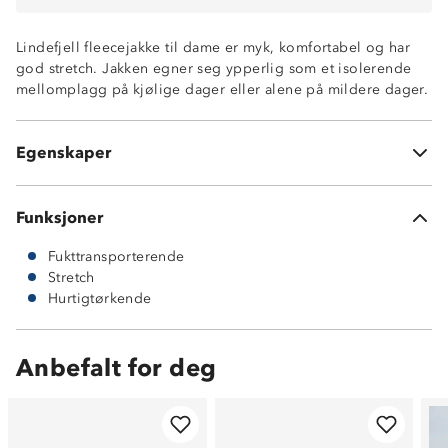
Lindefjell fleecejakke til dame er myk, komfortabel og har
god stretch. Jakken egner seg ypperlig som et isolerende
mellomplagg på kjølige dager eller alene på mildere dager.
Fukttransporterende
Hurtigtørkende
To stikklommer
Egenskaper
160 gram ultrafleece
Funksjoner
Fukttransporterende
Stretch
Hurtigtørkende
Anbefalt for deg