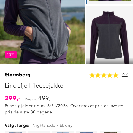
40%
40%
40%
Stormberg
(40)
Lindefjell fleecejakke
299,-
499,-
Førpris:
Prisen gjelder t.o.m. 8/31/2026. Overstreket pris er laveste
pris de siste 30 dagene.
Valgt farge:
Nightshade / Ebony