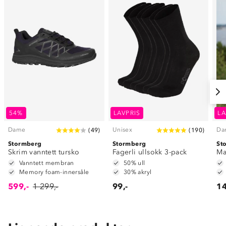
54%
LAVPRIS
LA
Dame
Unisex
Da
(
49
)
(
190
)
Stormberg
Stormberg
St
Skrim vanntett tursko
Fagerli ullsokk 3-pack
Ma
Vanntett membran
50% ull
Memory foam-innersåle
30% akryl
599,-
1 299,-
99,-
14