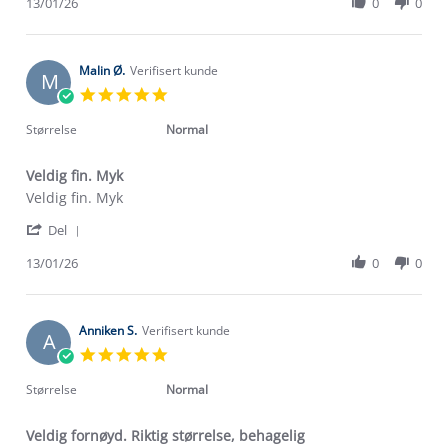
Review
13/01/26
0
0
Jan
by
2026
Diana
K.
on
Malin Ø.
Verifisert kunde
M
13
5.0
Jan
star
2026
rating
Størrelse
Normal
Veldig fin. Myk
Review
review
Veldig fin. Myk
by
stating
'
Malin
Veldig
Del
Share
Ø.
fin.
Review
13/01/26
0
0
on
Myk
by
13
Malin
Jan
Ø.
2026
on
Anniken S.
Verifisert kunde
A
13
5.0
Jan
star
2026
rating
Størrelse
Normal
Veldig fornøyd. Riktig størrelse, behagelig