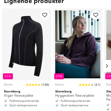
Lignende produkter
25%
29%
2
Dame
Dame
Da
(
100
)
(
21
)
Stormberg
Stormberg
St
Vigør fleecejakke
Hyggestien fleecejakke
Mo
fl
Fukttransporterende
Fukttransporterende
God isolasjonsevne
God isolasjonsevne