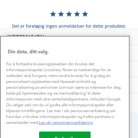
Hvordan velge riktig turtøy?
Norgesferie 🇳🇴
Våre butikker
Materialer
Vask og vedlikehold
Få turinspirasjon og tips her⛰
Bedrift, barnehage og SFO
Personvern
Det er foreløpig ingen anmeldelser for dette produktet.
EL-retur
Overnatte utendørs⛺
Presse
Samarbeide med oss?
INFORMASJON
Store størrelser
Storms turtips🐿️
Jobbe hos oss?
Turmat oppskrifter
Din data, ditt valg.
OM OSS
Leirskole 🥾
Beredskap
For å forbedre brukeropplevelsen din brukes det
Barnehageansatt
TIPS OG RÅD
informasjonskapsler (cookies). Noen er nødvendige for at
nettsiden skal fungere, mens andre brukes for å gi deg en
Tips til hyttetur
personalisert opplevelse med tilpasset innhold og
AKTIVITETER
personalisering av annonser som kan være av interesse for deg,
både på hjemmesiden og via markedsføring. Vi deler
informasjonen med våre samarbeidspartnere, inkludert Google.
Du velger selv om du vil godta alle informasjonskapsler eller
tilpasse innstillingene. Les mer i vår personvernerklæring om
hvordan vi bruker informasjonskapsler og hvilke partnere vi
samarbeider med.
Les vår personvernserklæring
Du betaler enkelt med