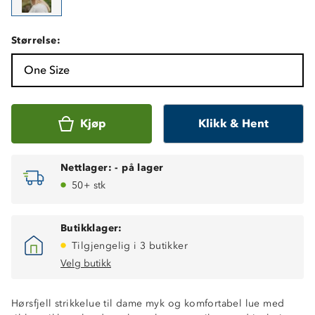
Størrelse:
One Size
Kjøp
Klikk & Hent
Nettlager:
-
på lager
50+ stk
Butikklager:
Tilgjengelig i 3 butikker
Velg butikk
Hørsfjell strikkelue til dame myk og komfortabel lue med