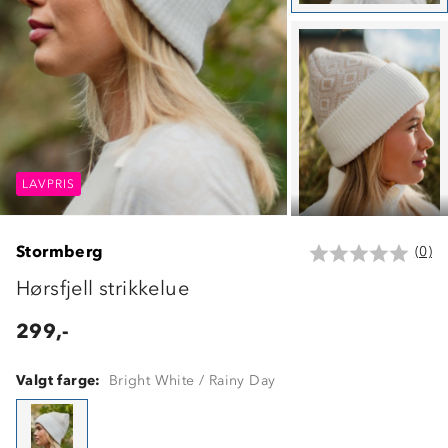
LAVPRIS
LAVPRIS
LAVPRIS
Stormberg
(0)
Hørsfjell strikkelue
299,-
Valgt farge:
Bright White / Rainy Day