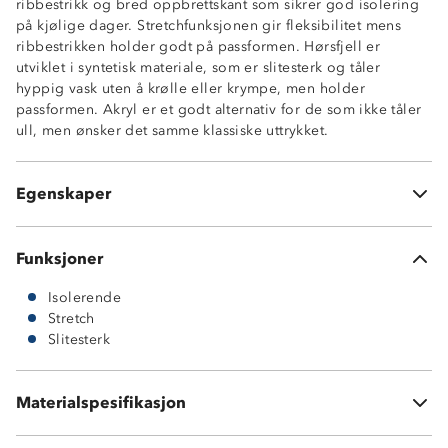
ribbestrikk og bred oppbrettskant som sikrer god isolering
på kjølige dager. Stretchfunksjonen gir fleksibilitet mens
ribbestrikken holder godt på passformen. Hørsfjell er
utviklet i syntetisk materiale, som er slitesterk og tåler
hyppig vask uten å krølle eller krympe, men holder
passformen. Akryl er et godt alternativ for de som ikke tåler
ull, men ønsker det samme klassiske uttrykket.
Myk og isolerende
2-veisstretch
Egenskaper
Bred oppbrettskant
Funksjoner
Isolerende
Stretch
Slitesterk
Materialspesifikasjon
100 % akryl