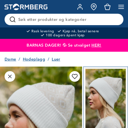
Søk etter produkter og kategorier
Rask levering
Kjøp nå, betal senere
100 dagers åpent kjøp
BARNAS DAGER! 💦 Se utvalget
HER!
Dame
Hodeplagg
Luer
Produktet er lagt i handlekurven
Til kassen