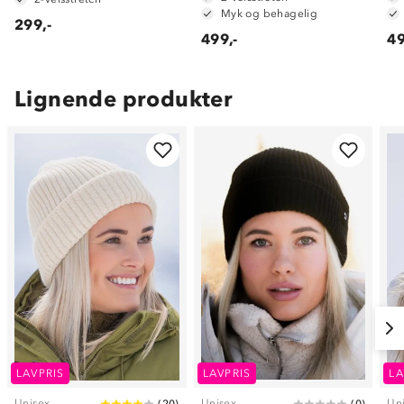
Myk og behagelig
299,-
499,-
49
Lignende produkter
LAVPRIS
LAVPRIS
LA
Unisex
Unisex
Un
(
20
)
(
0
)