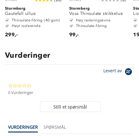
Stormberg
Stormberg
St
Gautefall ullue
Voss Thinsulate strikkelue
Lis
Thinsulate-fôring (40 gsm)
Høy isoleringsevne
Høyt isolerende
Thinsulate-fôring
299,-
99,-
19
Vurderinger
Om Stormberg
Levert av
Verdigrunnlag
0.0
Klima og miljø
Trelagsprinsippet barn
star
0 Vurderinger
Kundeservice
rating
Etisk handel
Alt du trenger til Norgesferien
Still et spørsmål
Kontakt oss
Dyreetikk
Dette trenger du til barnehagen
Konkurransevinnere
1% til samfunnet
VURDERINGER
SPØRSMÅL
Gravidklær
Kundeklubb
Inkludering