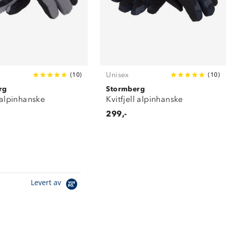
Unisex
(
10
)
(
10
)
rg
Stormberg
l alpinhanske
Kvitfjell alpinhanske
299,-
Levert av