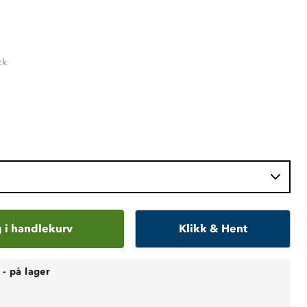
ck
 i handlekurv
Klikk & Hent
-
på lager