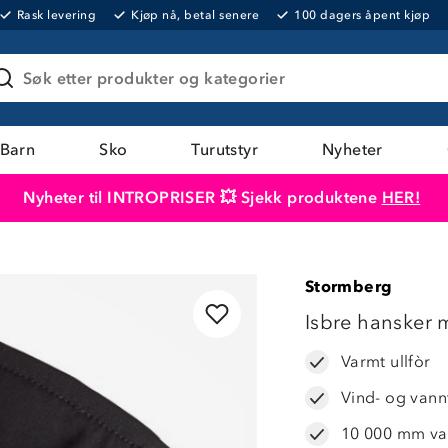
Rask levering
Kjøp nå, betal senere
100 dagers åpent kjøp
Søk etter produkter og kategorier
Barn
Sko
Turutstyr
Nyheter
Nyheter til INTROPRISER 💥 Sjekk produktene
HER!
Produktet er lagt i handlekurven
Til kassen
Stormberg
Isbre hansker m
Varmt ullfòr
Vind- og vannt
10 000 mm va