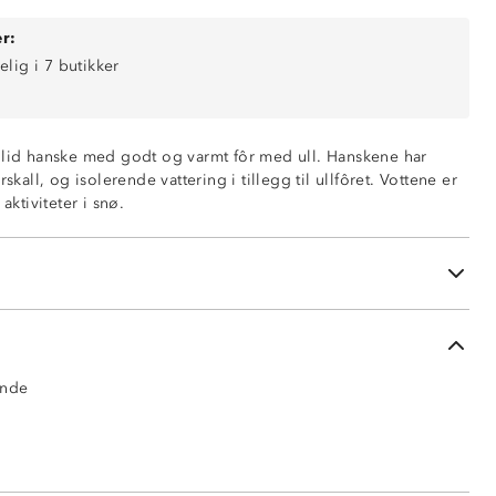
r:
elig i 7 butikker
olid hanske med godt og varmt fôr med ull. Hanskene har
t,
rskall, og isolerende vattering i tillegg til ullfôret. Vottene er
søyle
aktiviteter i snø.
ndledd
membran
 50% polyester
-veis stretch: 96% polyester, 4% spandex
ende