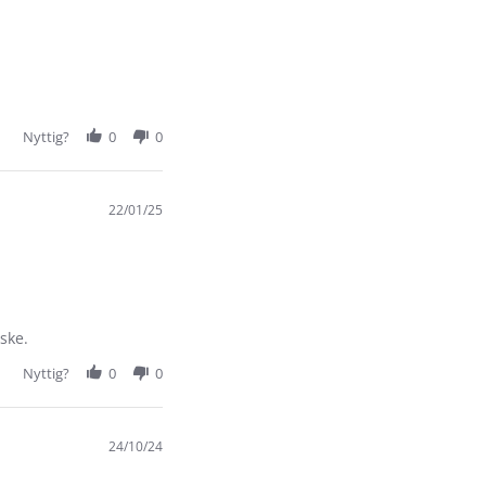
Nyttig?
0
0
22/01/25
iske.
Nyttig?
0
0
24/10/24