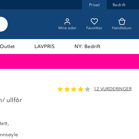
Privat
Bedrift
Mine sider
Favoritter
Handlekurv
Outlet
LAVPRIS
NY: Bedrift
12 VURDERINGER
/ ullfôr
ett,
nnsøyle