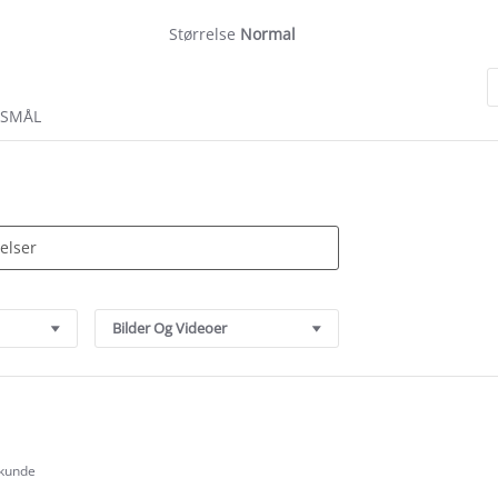
Størrelse
Normal
RSMÅL
Bilder Og Videoer
 kunde
.0