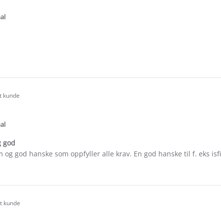
tar
ating
al
e
ew
rt kunde
.0
tar
ating
al
g god
m og god hanske som oppfyller alle krav. En god hanske til f. eks isf
e
ew
rt kunde
.0