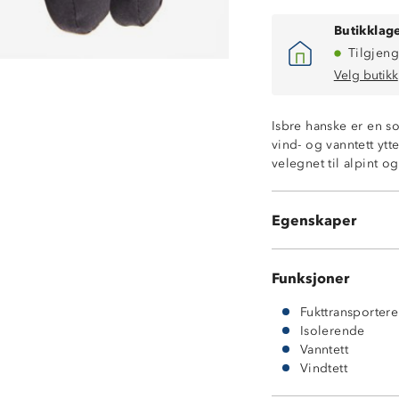
Butikklage
Tilgjeng
Velg butikk
Varmt ullfòr
Isbre hanske er en s
Vind- og vanntet
vind- og vanntett ytte
10 000 mm vann
velegnet til alpint og 
Stramming i hå
10-5 ProreTex 
Fôr: 50% ull og
Egenskaper
Ytterskall med 2
Funksjoner
Fukttransporter
Isolerende
Vanntett
Vindtett