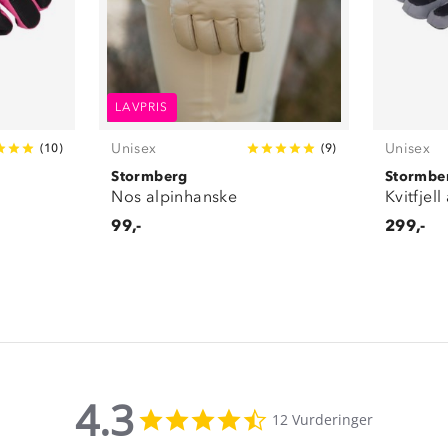
LAVPRIS
Unisex
Unisex
(
10
)
(
9
)
Stormberg
Stormbe
Nos alpinhanske
Kvitfjel
99,-
299,-
4.3
4.3
12 Vurderinger
star
rating