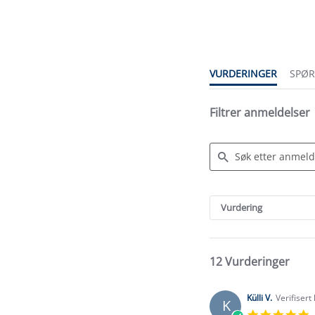
star
rating
VURDERINGER
SPØ
Filtrer anmeldelser
Search
Reviews
Vurdering
12 Vurderinger
Külli V.
Verifisert
K
5