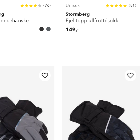
Unisex
(
76
)
(
81
)
rg
Stormberg
fleecehanske
Fjelltopp ullfrottésokk
149,-