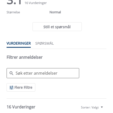
star
star
16 Vurderinger
rating
rating
Størrelse
Normal
Still et spørsmål
VURDERINGER
SPØRSMÅL
Filtrer anmeldelser
Search
Flere Filtre
Reviews
16 Vurderinger
Sorter:
Valgt