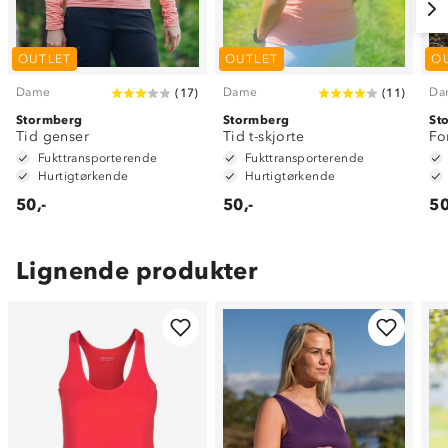
OUTLET
OUTLET
O
Dame
Dame
Da
(
17
)
(
11
)
Stormberg
Stormberg
St
Tid genser
Tid t-skjorte
Fo
Fukttransporterende
Fukttransporterende
Hurtigtørkende
Hurtigtørkende
50,-
50,-
50
Lignende produkter