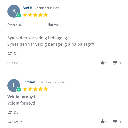
Aud H.
Verifisert kunde
A
5.0
star
rating
Størrelse
Normal
Synes den var veldig behagelig
Review
review
Synes den var veldig behagelig å ha på seg😊
by
stating
'
Aud
Synes
Del
Share
H.
den
Review
09/05/26
0
0
on
var
by
9
veldig
Aud
May
behagelig
H.
2026
on
Lhizdell L.
Verifisert kunde
L
9
5.0
May
star
Veldig fornøyd
2026
rating
Review
review
Veldig fornøyd
by
stating
'
Lhizdell
Veldig
Del
Share
L.
fornøyd
Review
24/02/26
0
0
on
by
24