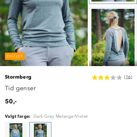
OUTLET
OUTLET
OUTLET
Stormberg
(16)
Tid genser
50,-
Valgt farge:
Dark Grey Melange/Violet