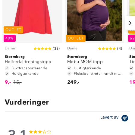
OUTLET
O
40%
OUTLET
6
Dame
Dame
Da
(
38
)
(
4
)
Stormberg
Stormberg
St
Hellerdal treningstopp
Mobu MOM topp
Ti
Fukttransporterende
Hurtigtørkende
Hurtigtørkende
Fleksibel stretch rundt mage
9,-
15,-
249,-
19
Vurderinger
Levert av
3.1
3.1
3.1