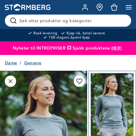
Søk etter produkter og kategorier
Rask levering
Kjøp nå, betal senere
100 dagers åpent kjøp
Nyheter til INTROPRISER 💥 Sjekk produktene
HER!
Dame
Gensere
Produktet er lagt i handlekurven
Til kassen