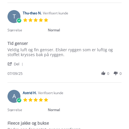
Lhizdell
Feb
L.
2026
on
Thu-thao N.
Verifisert kunde
T
24
5.0
Feb
star
2026
rating
Størrelse
Normal
Tid genser
Review
review
Veldig luft og fin genser. Elsker ryggen som er luftig og
by
stating
stoffet krysses bak på ryggen.
Thu-
Tid
'
thao
genser
Del
Share
N.
Review
07/09/25
0
0
on
by
7
Thu-
Sep
thao
2025
N.
Astrid H.
Verifisert kunde
A
on
5.0
7
star
Sep
rating
Størrelse
Normal
2025
Fleece jakke og bukse