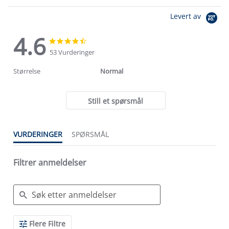
Levert av
4.6
4.6
4.6
star
star
53 Vurderinger
rating
rating
Størrelse
Normal
Still et spørsmål
VURDERINGER
SPØRSMÅL
Filtrer anmeldelser
Search
Flere Filtre
Reviews