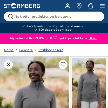
Søk etter produkter og kategorier
Rask levering
Kjøp nå, betal senere
100 dagers åpent kjøp
Nyheter til INTROPRISER 💥 Sjekk produktene
HER!
Dame
Gensere
Strikkegensere
Produktet er lagt i handlekurven
Til kassen