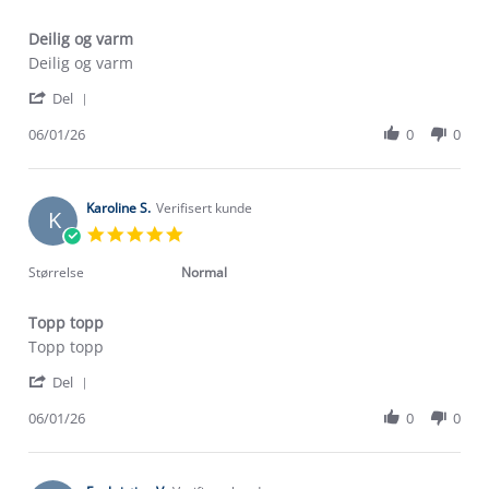
Deilig og varm
Review
review
Deilig og varm
by
stating
'
Turid
Deilig
Del
Share
T.
og
Review
06/01/26
0
0
on
varm
by
6
Turid
Jan
T.
2026
on
Karoline S.
Verifisert kunde
K
6
5.0
Jan
star
2026
rating
Størrelse
Normal
Topp topp
Review
review
Topp topp
by
stating
'
Karoline
Topp
Del
Share
S.
topp
Review
06/01/26
0
0
on
by
6
Karoline
Jan
S.
2026