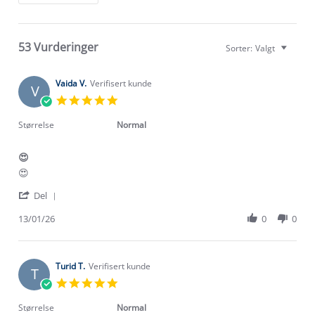
53 Vurderinger
Sorter:
Valgt
Vaida V.
Verifisert kunde
V
5.0
star
rating
Størrelse
Normal
😍
Review
review
😍
by
stating
'
Vaida
😍
Del
Share
V.
Review
13/01/26
0
0
on
by
13
Vaida
Jan
V.
2026
on
Turid T.
Verifisert kunde
T
13
5.0
Jan
star
2026
rating
Størrelse
Normal