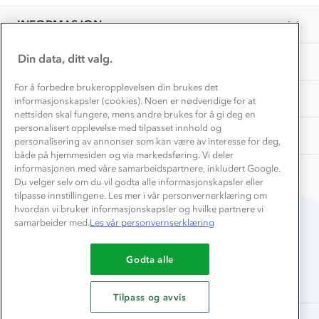
25
Overnatte utendørs⛺
Presse
Feb
Samarbeide med oss?
INFORMASJON
2023
Store størrelser
Storms turtips🐿️
Jobbe hos oss?
Turmat oppskrifter
Din data, ditt valg.
OM OSS
Leirskole 🥾
Beredskap
For å forbedre brukeropplevelsen din brukes det
Barnehageansatt
TIPS OG RÅD
informasjonskapsler (cookies). Noen er nødvendige for at
nettsiden skal fungere, mens andre brukes for å gi deg en
Tips til hyttetur
personalisert opplevelse med tilpasset innhold og
AKTIVITETER
personalisering av annonser som kan være av interesse for deg,
både på hjemmesiden og via markedsføring. Vi deler
informasjonen med våre samarbeidspartnere, inkludert Google.
Du velger selv om du vil godta alle informasjonskapsler eller
tilpasse innstillingene. Les mer i vår personvernerklæring om
hvordan vi bruker informasjonskapsler og hvilke partnere vi
samarbeider med.
Les vår personvernserklæring
Du betaler enkelt med
Godta alle
Tilpass og avvis