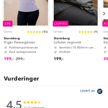
33%
LAVPRIS
4
Dame
Unisex
Da
(
93
)
(
9
)
Stormberg
Stormberg
St
Vigør fleecegenser
Lofoten regnvott
St
Fukttransporterende
Vanntett (10 000mm vannsøyle)
God isolasjonsevne
Vindtett
199,-
299,-
199,-
39
Vurderinger
Levert av
4.5
4.5
4.5
star
star
11 Vurderinger