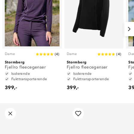
Dame
Dame
Da
(
4
)
(
4
)
Stormberg
Stormberg
St
Fjellro fleecegenser
Fjellro fleecegenser
Fj
Isolerende
Isolerende
Fukttransporterende
Fukttransporterende
399,-
399,-
39