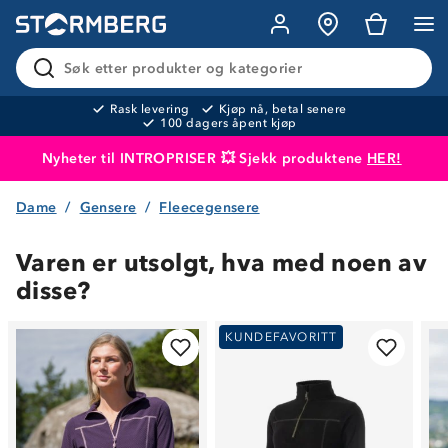
Søk etter produkter og kategorier
Rask levering
Kjøp nå, betal senere
100 dagers åpent kjøp
Nyheter til INTROPRISER 💥 Sjekk produktene
HER!
Dame
Gensere
Fleecegensere
Produktet er lagt i handlekurven
Til kassen
Varen er utsolgt, hva med noen av
disse?
KUNDEFAVORITT