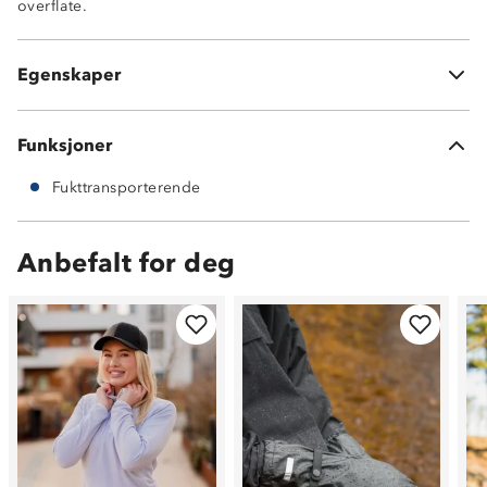
overflate.
Glidelås i halsen
Enhåndsstramming rundt hoftene
Flatlock sømmer i kontrastfarge
Egenskaper
Antinuppe-behandlet
Funksjoner
Fukttransporterende
Anbefalt for deg