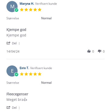
Maryna H.
Verifisert kunde
M
5.0
star
rating
Størrelse
Normal
Kjempe god
Review
review
Kjempe god
by
stating
'
Maryna
Kjempe
Del
Share
H.
god
Review
14/04/24
0
0
on
by
14
Maryna
Apr
H.
2024
on
Eirin T.
Verifisert kunde
E
14
5.0
Apr
star
2024
rating
Størrelse
Normal
Fleecegenser
Review
review
Meget bra👍
by
stating
'
Eirin
Fleecegenser
Del