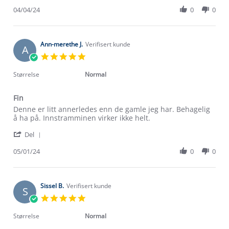
Share
T.
Review
04/04/24
0
0
on
by
4
Eirin
Apr
T.
2024
on
Ann-merethe J.
Verifisert kunde
A
4
5.0
Apr
star
2024
rating
Størrelse
Normal
Fin
Review
review
Denne er litt annerledes enn de gamle jeg har. Behagelig
by
stating
å ha på. Innstramminen virker ikke helt.
Ann-
Fin
'
merethe
Del
Share
J.
Review
05/01/24
0
0
on
by
5
Ann-
Jan
merethe
2024
J.
Sissel B.
Verifisert kunde
S
on
5.0
5
star
Jan
rating
Størrelse
Normal
2024