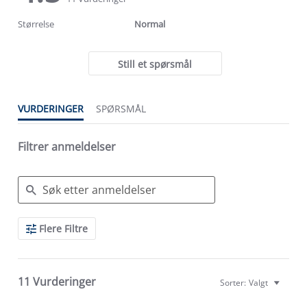
rating
rating
Størrelse
Normal
Still et spørsmål
VURDERINGER
SPØRSMÅL
Filtrer anmeldelser
Search
Flere Filtre
Reviews
11 Vurderinger
Sorter:
Valgt