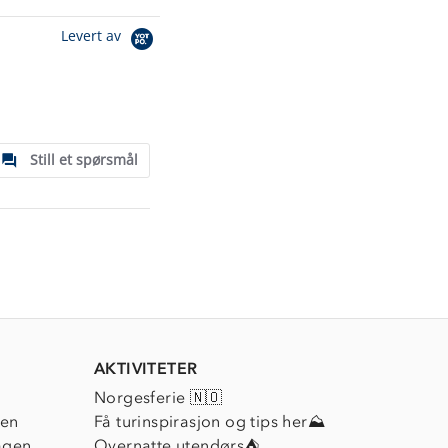
Levert av
Still et spørsmål
AKTIVITETER
Norgesferie 🇳🇴
ien
Få turinspirasjon og tips her⛰
agen
Overnatte utendørs⛺