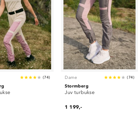
Dame
(
74
)
(
74
)
rg
Stormberg
bukse
Juv turbukse
1 199,-