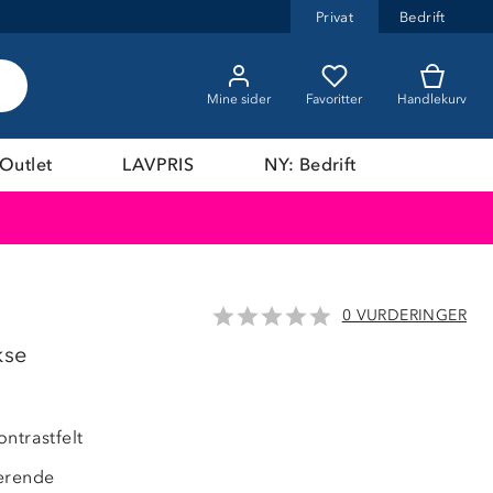
Privat
Bedrift
Mine sider
Favoritter
Handlekurv
Outlet
LAVPRIS
NY: Bedrift
0 VURDERINGER
LAVPRIS
kse
ntrastfelt
erende