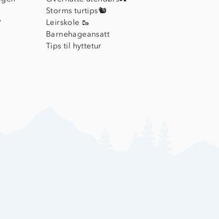
Storms turtips🐿️
?
Leirskole 🥾
Barnehageansatt
Tips til hyttetur