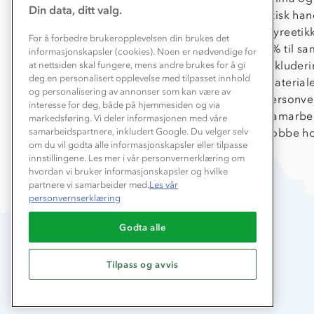
Din data, ditt valg.
Kundeklubb
Etisk han
Våre butikker
Dyreetik
For å forbedre brukeropplevelsen din brukes det
Bedrift, barnehage og SFO
1% til s
informasjonskapsler (cookies). Noen er nødvendige for
Presse
Inkluder
at nettsiden skal fungere, mens andre brukes for å gi
deg en personalisert opplevelse med tilpasset innhold
Material
og personalisering av annonser som kan være av
Personve
interesse for deg, både på hjemmesiden og via
Samarbe
markedsføring. Vi deler informasjonen med våre
Jobbe ho
samarbeidspartnere, inkludert Google. Du velger selv
om du vil godta alle informasjonskapsler eller tilpasse
innstillingene. Les mer i vår personvernerklæring om
hvordan vi bruker informasjonskapsler og hvilke
partnere vi samarbeider med.
Les vår
personvernserklæring
Godta alle
Tilpass og avvis