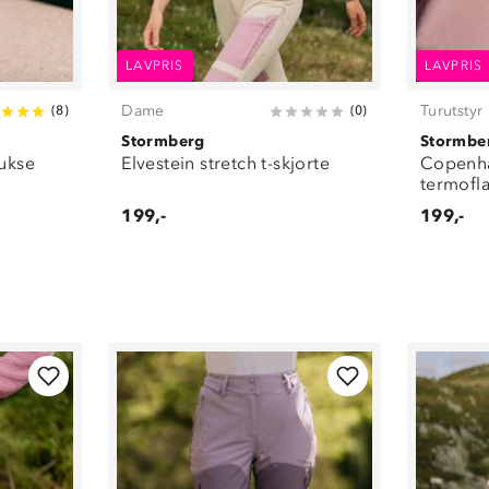
LAVPRIS
LAVPRIS
Dame
Turutstyr
(
8
)
(
0
)
Stormberg
Stormbe
bukse
Elvestein stretch t-skjorte
Copenh
termofl
199,-
199,-