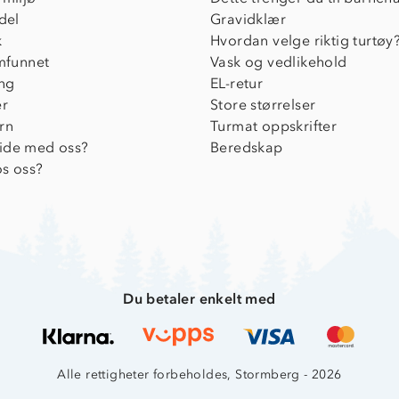
del
Gravidklær
k
Hvordan velge riktig turtøy
amfunnet
Vask og vedlikehold
ing
EL-retur
er
Store størrelser
rn
Turmat oppskrifter
ide med oss?
Beredskap
s oss?
Du betaler enkelt med
Alle rettigheter forbeholdes, Stormberg - 2026