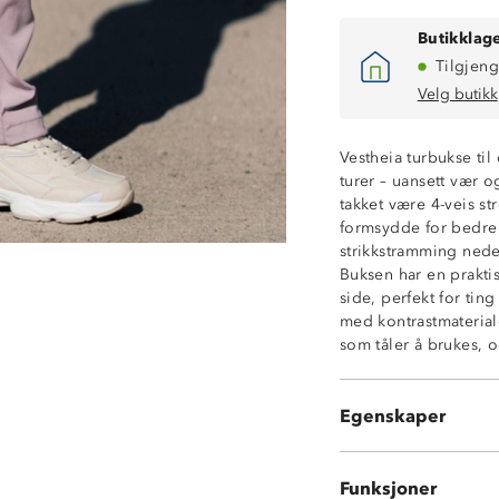
Butikklage
Tilgjeng
Velg butikk
Vestheia turbukse til
turer – uansett vær 
4-veisstretch
takket være 4-veis st
Forsterkede kont
formsydde for bedre
Fukttransporter
strikkstramming neder
God bevegelsesf
Buksen har en praktis
Formsydde knæ
side, perfekt for ting
2 stikklommer i
med kontrastmaterial
1 glidelåslomme
som tåler å brukes, 
Borrelåsjusterin
Enkel trykknapp 
Beltehemper
Egenskaper
Strikkjustering 
Funksjoner