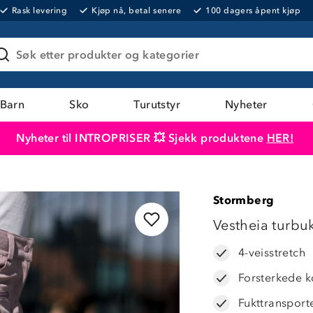
Rask levering
Kjøp nå, betal senere
100 dagers åpent kjøp
Søk etter produkter og kategorier
Barn
Sko
Turutstyr
Nyheter
Nyheter til INTROPRISER 💥 Sjekk produktene
HER!
Produktet er lagt i handlekurven
Til kassen
Stormberg
LAVPRIS
Vestheia turbu
4-veisstretch
Forsterkede ko
Fukttransport