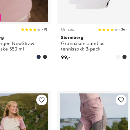
Unisex
(
9
)
(
36
)
rg
Stormberg
agen NewStraw
Grønnåsen bambus
aske 550 ml
tennissokk 3-pack
99,-