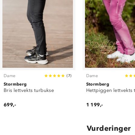
Dame
Dame
(
7
)
Stormberg
Stormberg
Bris lettvekts turbukse
Hettpiggen lettvekts
699,-
1 199,-
Vurderinger