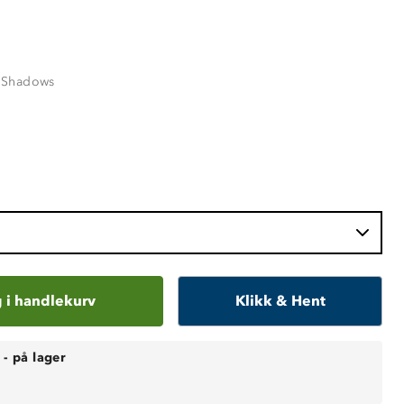
 Shadows
 i handlekurv
Klikk & Hent
-
på lager