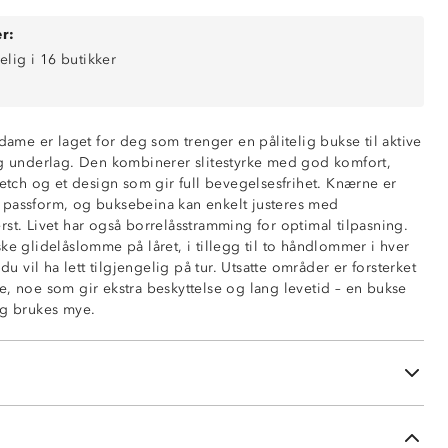
r:
elig i 16 butikker
 dame er laget for deg som trenger en pålitelig bukse til aktive
og underlag. Den kombinerer slitestyrke med god komfort,
retch og et design som gir full bevegelsesfrihet. Knærne er
rastfelt
 passform, og buksebeina kan enkelt justeres med
ende
st. Livet har også borrelåsstramming for optimal tilpasning.
rihet
ke glidelåslomme på låret, i tillegg til to håndlommer i hver
r
 du vil ha lett tilgjengelig på tur. Utsatte områder er forsterket
 sidene
e, noe som gir ekstra beskyttelse og lang levetid – en bukse
 på låret
og brukes mye.
g i linningen
med borrelås i front
nede i beina