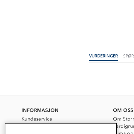
VURDERINGER
SPØ
INFORMASJON
OM OSS
Kundeservice
Om Stor
Kontakt oss
Verdigru
Konkurransevinnere
Klima og