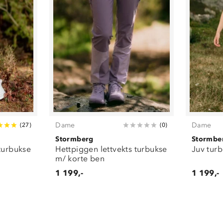
Dame
Dame
(
27
)
(
0
)
Stormberg
Stormbe
 turbukse
Hettpiggen lettvekts turbukse
Juv tur
m/ korte ben
1 199,-
1 199,-