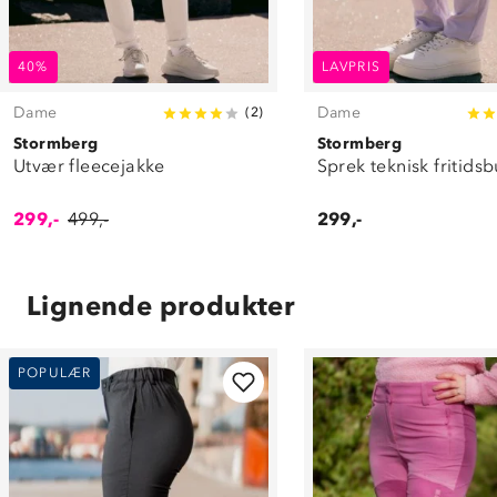
40%
LAVPRIS
Dame
Dame
(
2
)
Stormberg
Stormberg
Utvær fleecejakke
Sprek teknisk fritids
299,-
499,-
299,-
Lignende produkter
POPULÆR