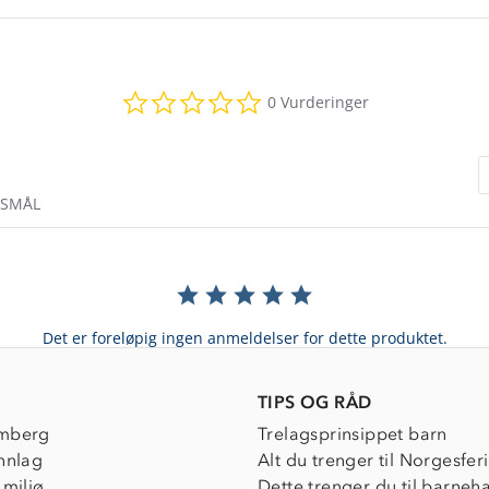
0.0
0 Vurderinger
star
rating
RSMÅL
Det er foreløpig ingen anmeldelser for dette produktet.
TIPS OG RÅD
mberg
Trelagsprinsippet barn
nnlag
Alt du trenger til Norgesfer
 miljø
Dette trenger du til barneh