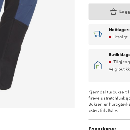
Legg
Nettlager:
Utsolgt
Butikklage
Tilgjeng
Velg butikk
Fukttransporter
Kjenndal turbukse ti
Hurtigtørkende
fireveis stretchfunks
God stretch
Buksen er hurtigtørke
To frontlommer 
aktivt friluftsliv.
To lårlommer me
Trykknapp i fron
Strikkstramming 
Egenskaper
Slitesterkt og k