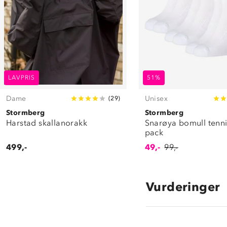
LAVPRIS
51%
Dame
Unisex
(
29
)
Stormberg
Stormberg
Harstad skallanorakk
Snarøya bomull tenni
pack
499,-
49,-
99,-
Vurderinger