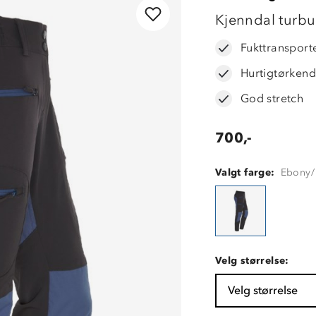
OUTLET
Kjenndal turbu
Fukttransport
Hurtigtørken
God stretch
700,-
Valgt farge:
Ebony/
Velg størrelse:
Velg størrelse