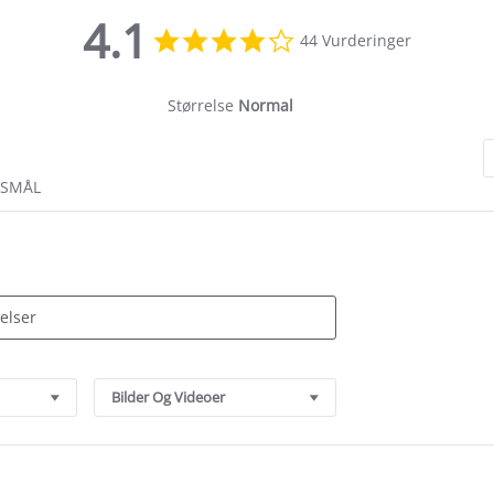
4.1
4.1
44 Vurderinger
star
rating
Størrelse
Normal
RSMÅL
Bilder Og Videoer