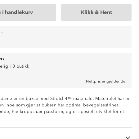
 i handlekurv
Klikk & Hent
-
r:
elig i 0 butikk
Nettpris er gjeldende.
ende
l dame er en bukse med Stretch4™ materiale. Materialet har en
jon, noe som gjør at buksen har optimal bevegelsesfrihet.
nde, har kroppsnær passform, og er spesielt utviklet for et
med glidelås
d glidelås
t
nederst i beina
raftig vannavstøtende kontrastfelt på knær og i baken