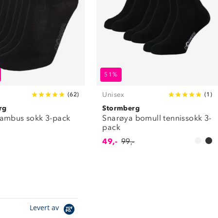
51%
Unisex
(
62
)
(
1
)
rg
Stormberg
ambus sokk 3-pack
Snarøya bomull tennissokk 3-
pack
49,-
99,-
Levert av