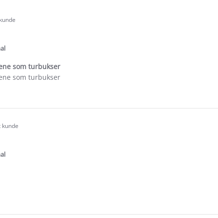
 kunde
.0
tar
ating
al
rene som turbukser
rene som turbukser
e
ew
t kunde
.0
tar
ating
al
e
ew