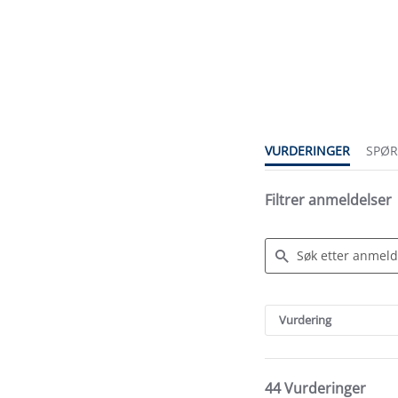
4.1
star
rating
VURDERINGER
SPØ
Filtrer anmeldelser
Search
Reviews
Vurdering
44 Vurderinger