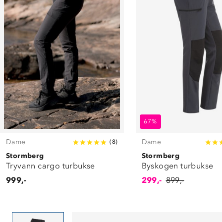
67%
Dame
Dame
(
8
)
Stormberg
Stormberg
Tryvann cargo turbukse
Byskogen turbukse
999,-
299,-
899,-