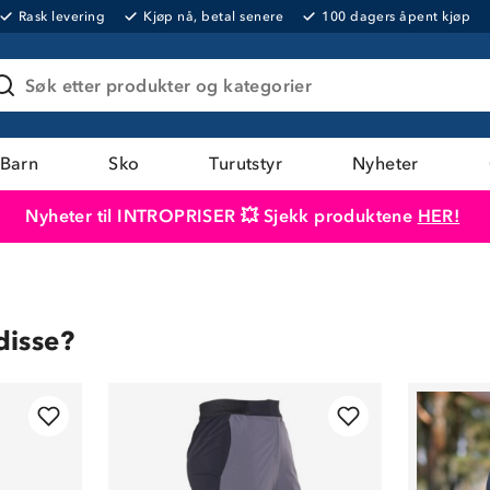
Rask levering
Kjøp nå, betal senere
100 dagers åpent kjøp
Søk etter produkter og kategorier
Barn
Sko
Turutstyr
Nyheter
Nyheter til INTROPRISER 💥 Sjekk produktene
HER!
Produktet er lagt i handlekurven
Til kassen
disse?