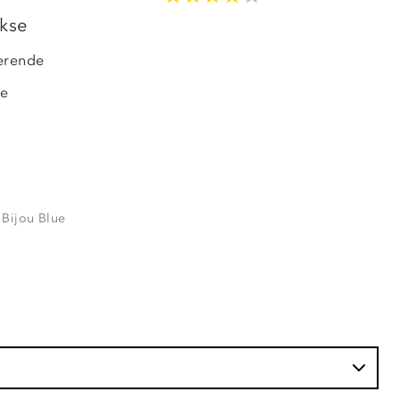
OUTLET
kse
erende
de
 Bijou Blue