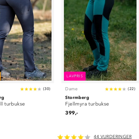
LAVPRIS
Dame
(
30
)
(
22
)
rg
Stormberg
ll turbukse
Fjellmyra turbukse
399,-
44 VURDERINGER