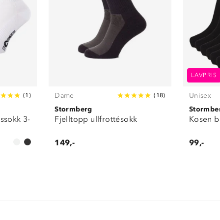
LAVPRIS
Dame
Unisex
(
1
)
(
18
)
Stormberg
Stormbe
ssokk 3-
Fjelltopp ullfrottésokk
Kosen b
149,-
99,-