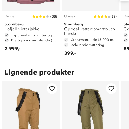
Dame
Unisex
Da
(
38
)
(
9
)
Stormberg
Stormberg
St
Hafjell vinterjakke
Oppdal vattert smarttouch
Ge
hanske
Toppmodell til vinter og alpint
Vannavstøtende (5 000 mm vannsøyle)
Kraftig vannavstøtende (6 000mm vannsøyle)
Isolerende vattering
2 999,-
89
399,-
Lignende produkter