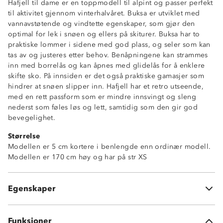
Hafjell til dame er en toppmodell til alpint og passer perfekt
til aktivitet gjennom vinterhalvåret. Buksa er utviklet med
vannavstøtende og vindtette egenskaper, som gjør den
optimal for lek i snøen og ellers på skiturer. Buksa har to
praktiske lommer i sidene med god plass, og seler som kan
Toppmodell til vinter og alpint
tas av og justeres etter behov. Benåpningene kan strammes
Kraftig vannavstøtende (6 000mm vannsøyle)
inn med borrelås og kan åpnes med glidelås for å enklere
Fukttransporterende (4 000 g/m2/24t)
skifte sko. På innsiden er det også praktiske gamasjer som
Vindtett
hindrer at snøen slipper inn. Hafjell har et retro utseende,
Isolerende
med en rett passform som er mindre innsvingt og sleng
YKK-glidelåser
nederst som føles løs og lett, samtidig som den gir god
Avtagbare, regulerbare seler
bevegelighet.
To sidelommer med glidelås
Størrelse
To trykknapper i front med borrelås
Modellen er 5 cm kortere i benlengde enn ordinær modell.
Forsterkninger på innsiden av beina
Modellen er 170 cm høy og har på str XS
Innvendige gamasjer
Borrelåsstramming nederst i beina
Glidelåsåpning nederst i beina for skoskift
Egenskaper
5 cm kortere benlengde enn ordinær modell
Funksjoner