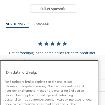
Kundeservice
rating
Etisk handel
Alt du trenger til Norgesferien
Still et spørsmål
Kontakt oss
Dyreetikk
Dette trenger du til barnehagen
Konkurransevinnere
1% til samfunnet
VURDERINGER
SPØRSMÅL
Gravidklær
Kundeklubb
Inkludering
Hvordan velge riktig turtøy?
Norgesferie 🇳🇴
Våre butikker
Materialer
Vask og vedlikehold
Få turinspirasjon og tips her⛰
Bedrift, barnehage og SFO
Personvern
Det er foreløpig ingen anmeldelser for dette produktet.
EL-retur
Overnatte utendørs⛺
Presse
Samarbeide med oss?
INFORMASJON
Store størrelser
Storms turtips🐿️
Jobbe hos oss?
Turmat oppskrifter
Din data, ditt valg.
OM OSS
Leirskole 🥾
Beredskap
For å forbedre brukeropplevelsen din brukes det
Barnehageansatt
TIPS OG RÅD
informasjonskapsler (cookies). Noen er nødvendige for at
nettsiden skal fungere, mens andre brukes for å gi deg en
Tips til hyttetur
personalisert opplevelse med tilpasset innhold og
AKTIVITETER
personalisering av annonser som kan være av interesse for deg,
både på hjemmesiden og via markedsføring. Vi deler