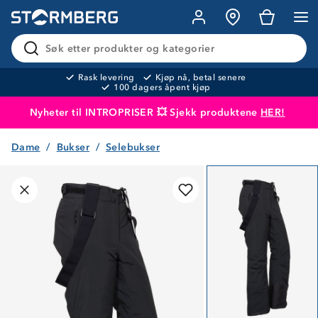
Søk etter produkter og kategorier
Rask levering
Kjøp nå, betal senere
100 dagers åpent kjøp
Nyheter til INTROPRISER 💥 Sjekk produktene
HER!
Dame
Bukser
Selebukser
Produktet er lagt i handlekurven
Til kassen