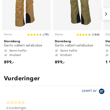
Herre
Dame
Da
(
79
)
(
144
)
Stormberg
Stormberg
St
Geilo vattert selebukse
Geilo vattert selebukse
Ha
Varmt helfòr
Varmt helfòr
Vindtett
Vindtett
899,-
899,-
1 
Vurderinger
Om Stormberg
Levert av
Verdigrunnlag
0.0
Klima og miljø
Trelagsprinsippet barn
star
0 Vurderinger