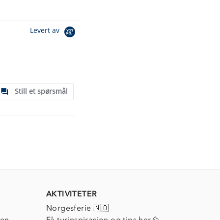
Levert av
Still et spørsmål
AKTIVITETER
Norgesferie 🇳🇴
ien
Få turinspirasjon og tips her⛰