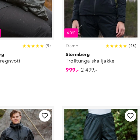
60%
Dame
(
9
)
(
48
)
rg
Stormberg
 regnvott
Trolltunga skalljakke
999,-
2 499,-