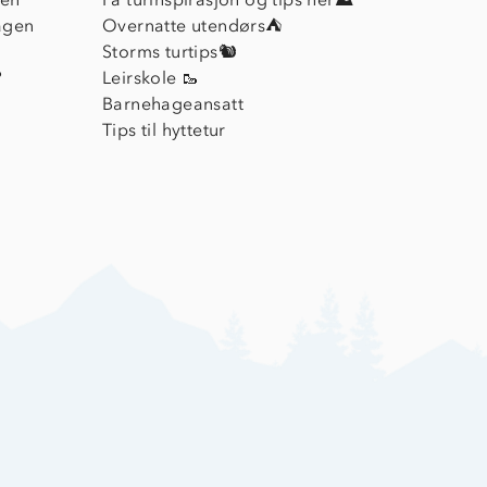
agen
Overnatte utendørs⛺
Storms turtips🐿️
?
Leirskole 🥾
Barnehageansatt
Tips til hyttetur