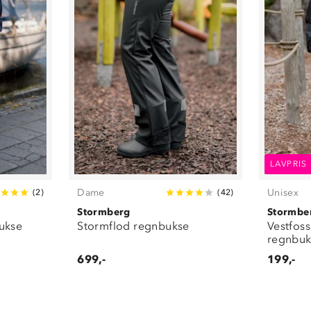
LAVPRIS
Dame
Unisex
(
2
)
(
42
)
Stormberg
Stormbe
ukse
Stormflod regnbukse
Vestfoss
regnbuk
699,-
199,-