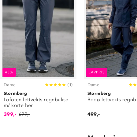
43%
LAVPRIS
Dame
Dame
(
1
)
Stormberg
Stormberg
Lofoten lettvekts regnbukse
Bodø lettvekts regnb
m/ korte ben
399,-
699,-
499,-