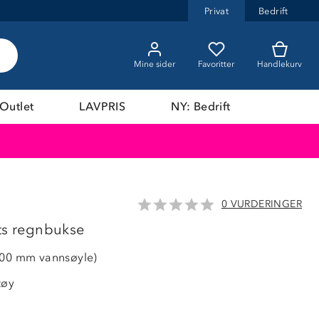
Privat
Bedrift
Mine sider
Favoritter
Handlekurv
Outlet
LAVPRIS
NY: Bedrift
0 VURDERINGER
43%
kts regnbukse
000 mm vannsøyle)
tøy