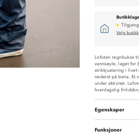
Butikklage
Tilgjeng
Velg butikk
Lofoten regnbukse t
vannsøyle, laget for 
Vanntett (10 00
strikkjustering i live
Lettvektsregntø
nederst på bena. Et v
Vindtett
under aktivitet. Lofo
Elastikk og strikk
hverdagslig fritidsbruk
Meshpanel i live
Stramming med b
Knagghempe på 
Egenskaper
Buksen har ing
Funksjoner