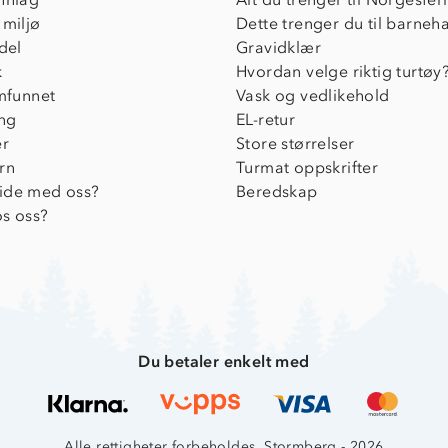
 miljø
Dette trenger du til barneh
del
Gravidklær
k
Hvordan velge riktig turtøy
amfunnet
Vask og vedlikehold
ing
EL-retur
er
Store størrelser
rn
Turmat oppskrifter
ide med oss?
Beredskap
s oss?
Du betaler enkelt med
Alle rettigheter forbeholdes, Stormberg - 2026