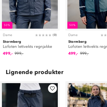
50%
50%
Dame
Dame
(
0
)
Stormberg
Stormberg
Lofoten lettvekts regnjakke
Lofoten lettvekts reg
499,-
999,-
499,-
999,-
Lignende produkter