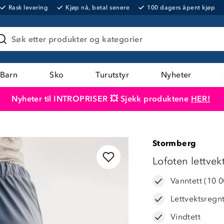
Rask levering
Kjøp nå, betal senere
100 dagers åpent kjøp
Søk etter produkter og kategorier
Barn
Sko
Turutstyr
Nyheter
Nyheter til INTROPRISER 💥 Sjekk produktene
HER!
Produktet er lagt i handlekurven
Til kassen
Stormberg
43%
Lofoten lettve
Vanntett (10 
Lettvektsregn
Vindtett