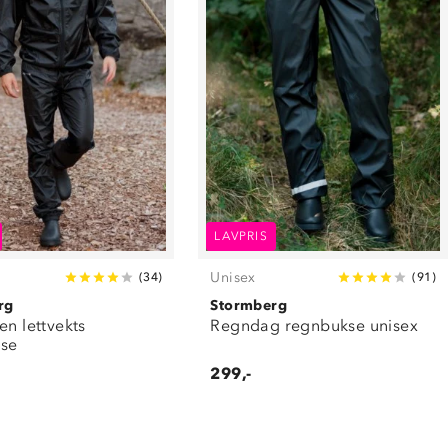
LAVPRIS
Unisex
(
34
)
(
91
)
rg
Stormberg
en lettvekts
Regndag regnbukse unisex
se
299,-