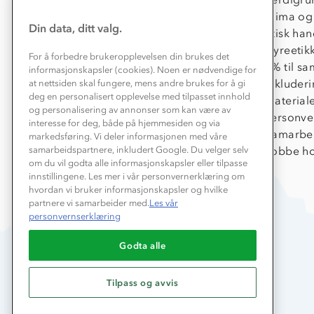
Konkurransevinnere
Klima og
Din data, ditt valg.
Kundeklubb
Etisk han
Våre butikker
Dyreetik
For å forbedre brukeropplevelsen din brukes det
Bedrift, barnehage og SFO
1% til s
informasjonskapsler (cookies). Noen er nødvendige for
Presse
Inkluder
at nettsiden skal fungere, mens andre brukes for å gi
deg en personalisert opplevelse med tilpasset innhold
Material
og personalisering av annonser som kan være av
Personve
interesse for deg, både på hjemmesiden og via
Samarbe
markedsføring. Vi deler informasjonen med våre
Jobbe ho
samarbeidspartnere, inkludert Google. Du velger selv
om du vil godta alle informasjonskapsler eller tilpasse
innstillingene. Les mer i vår personvernerklæring om
hvordan vi bruker informasjonskapsler og hvilke
partnere vi samarbeider med.
Les vår
personvernserklæring
Godta alle
Tilpass og avvis