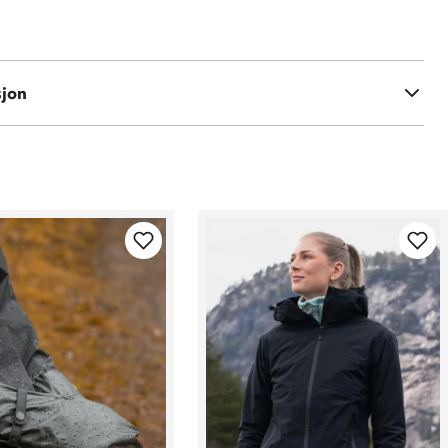
% PU (polyurethane)
sjon
polyester