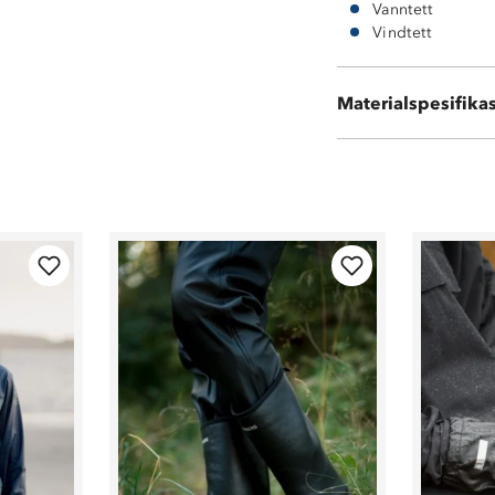
Vanntett
Vindtett
Ytterside: 100 
Materialspesifika
Innside: 100 % 