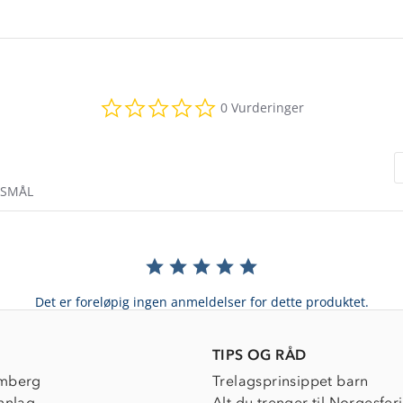
0.0
0 Vurderinger
star
rating
RSMÅL
Det er foreløpig ingen anmeldelser for dette produktet.
TIPS OG RÅD
mberg
Trelagsprinsippet barn
nnlag
Alt du trenger til Norgesfer