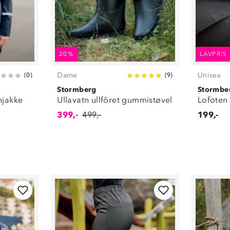
20%
LAVPRIS
Dame
Unisex
(
0
)
(
9
)
Stormberg
Stormbe
njakke
Ullavatn ullfôret gummistøvel
Lofoten
399,-
499,-
199,-