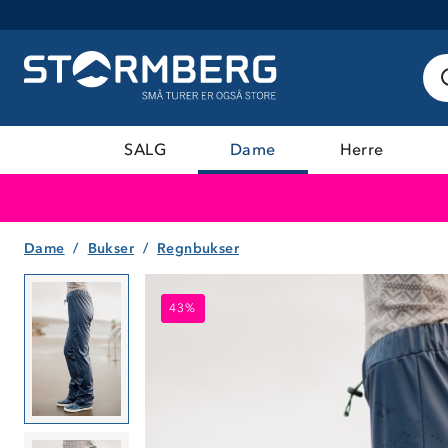
SALG
Dame
Herre
Dame
Bukser
Regnbukser
43%
43%