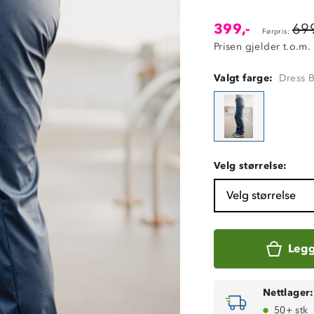
399,-
699
Førpris:
Prisen gjelder t.o.m.
Valgt farge:
Dress 
Velg størrelse:
Velg størrelse
Legg
Nettlager:
50+ stk