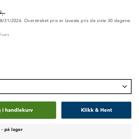
,-
 8/31/2026. Overstreket pris er laveste pris de siste 30 dagene.
Blues
 i handlekurv
Klikk & Hent
-
på lager