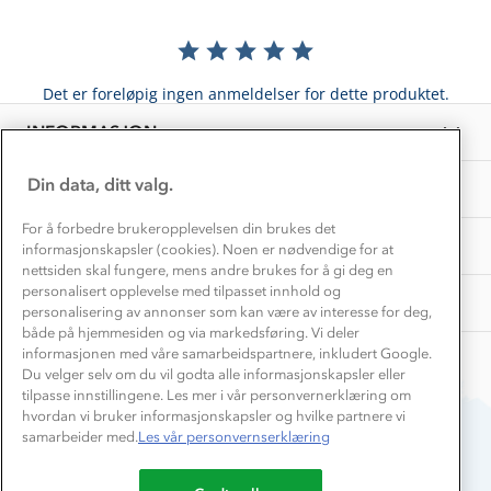
Hvordan velge riktig turtøy?
Norgesferie 🇳🇴
Våre butikker
Materialer
Vask og vedlikehold
Få turinspirasjon og tips her⛰
Bedrift, barnehage og SFO
Personvern
Det er foreløpig ingen anmeldelser for dette produktet.
EL-retur
Overnatte utendørs⛺
Presse
Samarbeide med oss?
INFORMASJON
Store størrelser
Storms turtips🐿️
Jobbe hos oss?
Turmat oppskrifter
Din data, ditt valg.
OM OSS
Leirskole 🥾
Beredskap
For å forbedre brukeropplevelsen din brukes det
Barnehageansatt
TIPS OG RÅD
informasjonskapsler (cookies). Noen er nødvendige for at
nettsiden skal fungere, mens andre brukes for å gi deg en
Tips til hyttetur
personalisert opplevelse med tilpasset innhold og
AKTIVITETER
personalisering av annonser som kan være av interesse for deg,
både på hjemmesiden og via markedsføring. Vi deler
informasjonen med våre samarbeidspartnere, inkludert Google.
Du velger selv om du vil godta alle informasjonskapsler eller
tilpasse innstillingene. Les mer i vår personvernerklæring om
hvordan vi bruker informasjonskapsler og hvilke partnere vi
samarbeider med.
Les vår personvernserklæring
Du betaler enkelt med