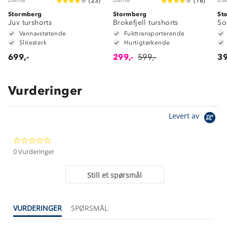
(
23
)
(
16
)
Stormberg
Stormberg
St
Juv turshorts
Brokefjell turshorts
So
Vannavstøtende
Fukttransporterende
Slitesterk
Hurtigtørkende
699,-
299,-
599,-
39
Vurderinger
Om Stormberg
Levert av
Verdigrunnlag
0.0
Klima og miljø
Trelagsprinsippet barn
star
0 Vurderinger
Kundeservice
rating
Etisk handel
Alt du trenger til Norgesferien
Still et spørsmål
Kontakt oss
Dyreetikk
Dette trenger du til barnehagen
Konkurransevinnere
1% til samfunnet
VURDERINGER
SPØRSMÅL
Gravidklær
Kundeklubb
Inkludering