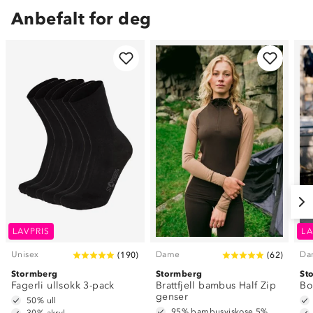
Anbefalt for deg
LAVPRIS
LA
Unisex
Dame
Da
(
190
)
(
62
)
Stormberg
Stormberg
St
Fagerli ullsokk 3-pack
Brattfjell bambus Half Zip
Bo
genser
50% ull
95% bambusviskose 5% elastan
30% akryl