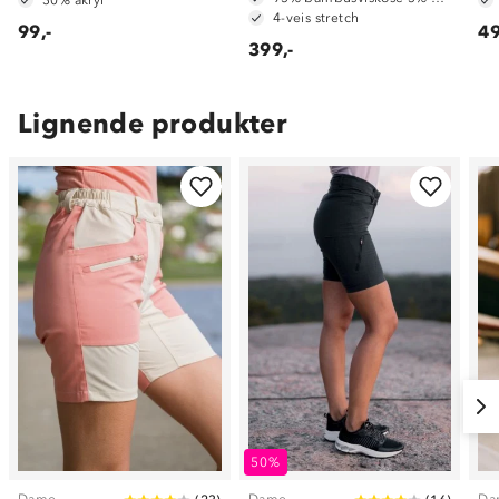
4-veis stretch
99,-
49
399,-
Lignende produkter
50%
Dame
Dame
Da