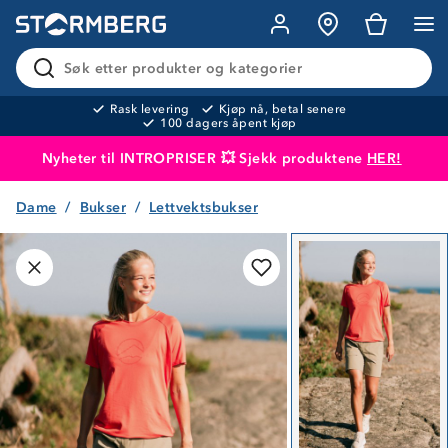
Søk etter produkter og kategorier
Rask levering
Kjøp nå, betal senere
100 dagers åpent kjøp
Nyheter til INTROPRISER 💥 Sjekk produktene
HER!
Dame
Bukser
Lettvektsbukser
Produktet er lagt i handlekurven
Til kassen