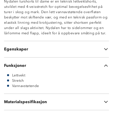
Nydalen turshorts til dame er en teknisk lettvektshorts,
utviklet med 4-veisstretch for optimal bevegelsesfrihet på
Lettvekt
turer i skog og mark. Den lett vannavstøtende overflaten
4-veisstretch
beskytter mot skiftende vær, og med en teknisk passform og
Lett vannavstøtende
elastisk linning med krokjustering, sitter shortsen perfekt
Teknisk passform
under all slags aktivitet. Nydalen har to sidelommer og en
2 sidelommer
lårlomme med flapp, ideelt for å oppbevare småting på tur.
1 lårlomme med flapp
Elastisk linning med krokjustering
Beltehemper
Egenskaper
Enkelt trykknapp i front med borrelås
Funksjoner
Lettvekt
Stretch
Vannavstøtende
87 % nylon
Materialspesifikasjon
13 % elastan