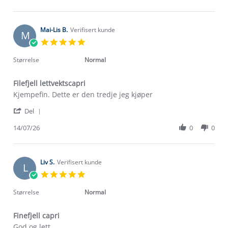
by
Jul
Bente
2026
L.
on
Mai-Lis B.
Verifisert kunde
M
17
5.0
Jul
star
2026
rating
Størrelse
Normal
Filefjell lettvektscapri
Review
review
Kjempefin. Dette er den tredje jeg kjøper
by
stating
'
Mai-
Filefjell
Del
Share
Lis
lettvektscapri
Review
14/07/26
0
0
B.
by
on
Mai-
14
Lis
Jul
B.
Liv S.
Verifisert kunde
2026
L
on
5.0
14
star
Jul
rating
Størrelse
Normal
2026
Finefjell capri
Review
review
God og lett