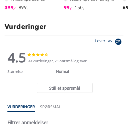
399,-
899,-
99,-
150,-
69
Vurderinger
Levert av
4.5
4.5
4.5
star
star
99 Vurderinger, 2 Spørsmål og svar
rating
rating
Størrelse
Normal
Still et spørsmål
VURDERINGER
SPØRSMÅL
Filtrer anmeldelser