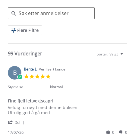
Search
Flere Filtre
Reviews
99 Vurderinger
Sorter:
Valgt
Bente L.
Verifisert kunde
B
5.0
star
rating
Størrelse
Normal
Fine fjell lettvektscapri
Review
review
Veldig fornøyd med denne buksen
by
stating
Utrolig god å gå med
Bente
Fine
'
L.
fjell
Del
Share
on
lettvektscapri
Review
17/07/26
0
0
17