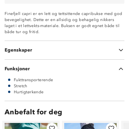
Finefjell capri er en lett og tettsittende capribukse med god
bevegelighet. Dette er en allsidig og behagelig nikkers
laget i et lettvekts-materiale. Buksen er godt egnet både til
Hurtigtørkende
både tur og fritid.
Fukttransporterende
Vanlig knappehullsløsning i front
Glidelåslomme på låret
Egenskaper
Light Microstretch (94% polyester og 6% elastan)
Funksjoner
Fukttransporterende
Stretch
Hurtigtørkende
Anbefalt for deg