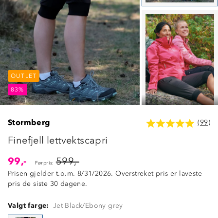
OUTLET
OUTLET
OUTLET
83%
83%
83%
Stormberg
(99)
Finefjell lettvektscapri
99,-
599,-
Førpris:
Prisen gjelder t.o.m. 8/31/2026. Overstreket pris er laveste
pris de siste 30 dagene.
Valgt farge:
Jet Black/Ebony grey