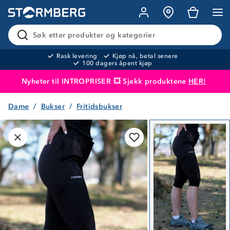
Søk etter produkter og kategorier
Rask levering
Kjøp nå, betal senere
100 dagers åpent kjøp
Nyheter til INTROPRISER 💥 Sjekk produktene
HER!
Dame
Bukser
Fritidsbukser
Produktet er lagt i handlekurven
Til kassen