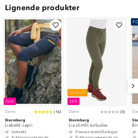
Lignende produkter
P
OUTLET
56%
34%
Dame
Dame
Da
(
16
)
(
0
)
Stormberg
Stormberg
St
Liabekk capri
Lia slimfit turbukse
Br
Lettvekt
Fireveis stretchfunksjon
Fukttransporterende
Fukttransporterende og hurtigtørkende