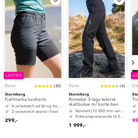
LAVPRIS
6
Dame
Dame
Da
(
30
)
(
4
)
Stormberg
Stormberg
St
Fjellmarka turshorts
Romsdal 3-lags teknisk
Tr
skallbukse m/ korte ben
4-veisstretch på lår og baken
Vanntett (12 000 mm vannsøyle)
2-veisstretch øverst i front
Fukttransporterende (6 000 g/ m2/ 24t)
299,-
99
1 999,-