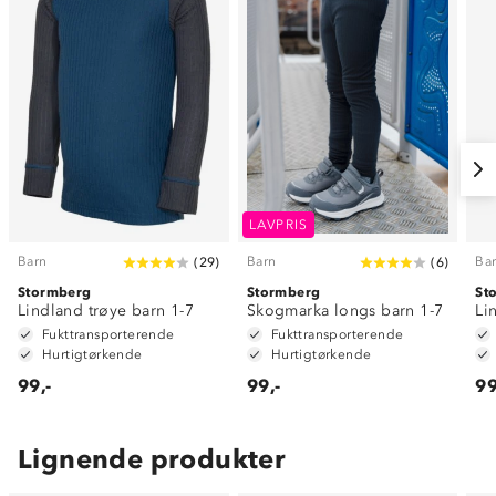
LAVPRIS
Barn
Barn
Ba
(
29
)
(
6
)
Stormberg
Stormberg
St
Lindland trøye barn 1-7
Skogmarka longs barn 1-7
Li
Fukttransporterende
Fukttransporterende
Hurtigtørkende
Hurtigtørkende
99,-
99,-
99
Lignende produkter