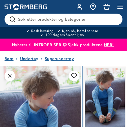
Søk etter produkter og kategorier
Rask levering
Kjøp nå, betal senere
100 dagers åpent kjøp
Nyheter til INTROPRISER 💥 Sjekk produktene
HER!
Barn
Undertøy
Superundertøy
Produktet er lagt i handlekurven
Til kassen