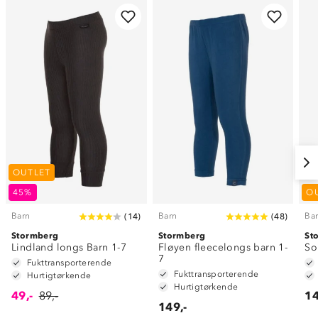
OUTLET
45%
O
Barn
Barn
Ba
(
14
)
(
48
)
Stormberg
Stormberg
St
Lindland longs Barn 1-7
Fløyen fleecelongs barn 1-
So
7
Fukttransporterende
Fukttransporterende
Hurtigtørkende
Hurtigtørkende
49,-
89,-
14
149,-