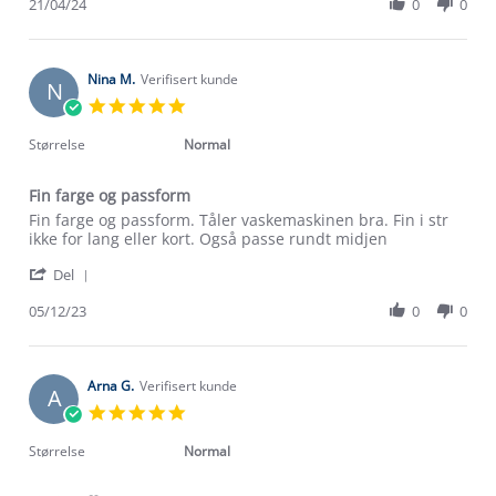
Review
21/04/24
0
0
on
god!
by
21
Vilde
Apr
J.
2024
on
Nina M.
Verifisert kunde
N
21
5.0
Apr
star
2024
rating
Størrelse
Normal
Fin farge og passform
Review
review
Fin farge og passform. Tåler vaskemaskinen bra. Fin i str
by
stating
ikke for lang eller kort. Også passe rundt midjen
Nina
Fin
'
M.
farge
Del
Share
on
og
Review
05/12/23
0
0
5
passform
Om Stormberg
by
Dec
Nina
2023
Verdigrunnlag
M.
on
Arna G.
Verifisert kunde
A
5
Klima og miljø
5.0
Trelagsprinsippet barn
Dec
star
Kundeservice
2023
rating
Størrelse
Normal
Etisk handel
Alt du trenger til Norgesferien
Kontakt oss