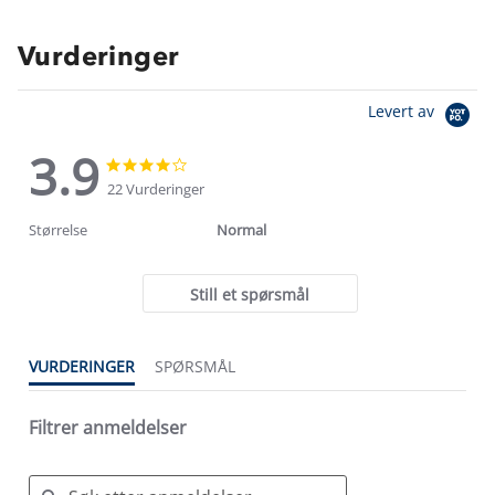
Vurderinger
Levert av
3.9
3.9
3.9
star
star
22 Vurderinger
rating
rating
Størrelse
Normal
Still et spørsmål
VURDERINGER
SPØRSMÅL
Filtrer anmeldelser