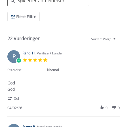
Search
Flere Filtre
Reviews
22 Vurderinger
Sorter:
Valgt
Randi H.
Verifisert kunde
R
5.0
star
rating
Størrelse
Normal
God
Review
review
God
by
stating
'
Randi
God
Del
Share
H.
Review
04/02/26
0
0
on
by
4
Randi
Feb
H.
2026
on
Synne R.
Verifisert kunde