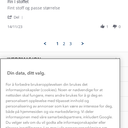
Dyreetikk
Fin i stoffet
Dette trenger du til barnehagen
Review
review
Fint stoff og passe størrelse
Konkurransevinnere
1% til samfunnet
by
stating
Gravidklær
'
Arna
Fin
Del
Kundeklubb
Share
G.
i
Inkludering
Review
Hvordan velge riktig turtøy?
14/11/23
1
0
on
stoffet
Norgesferie 🇳🇴
Våre butikker
by
14
Materialer
Arna
Nov
Vask og vedlikehold
G.
Få turinspirasjon og tips her⛰
2023
Bedrift, barnehage og SFO
1
2
3
on
Personvern
EL-retur
14
Overnatte utendørs⛺
Presse
Nov
Samarbeide med oss?
INFORMASJON
2023
Store størrelser
Storms turtips🐿️
Jobbe hos oss?
Turmat oppskrifter
Din data, ditt valg.
OM OSS
Leirskole 🥾
Beredskap
For å forbedre brukeropplevelsen din brukes det
Barnehageansatt
TIPS OG RÅD
informasjonskapsler (cookies). Noen er nødvendige for at
nettsiden skal fungere, mens andre brukes for å gi deg en
Tips til hyttetur
personalisert opplevelse med tilpasset innhold og
AKTIVITETER
personalisering av annonser som kan være av interesse for deg,
både på hjemmesiden og via markedsføring. Vi deler
informasjonen med våre samarbeidspartnere, inkludert Google.
Du velger selv om du vil godta alle informasjonskapsler eller
tilpasse innstillingene. Les mer i vår personvernerklæring om