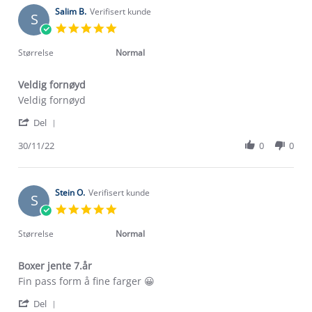
2022
on
Salim B.
Verifisert kunde
S
1
5.0
Dec
star
2022
rating
Størrelse
Normal
Veldig fornøyd
Review
review
Veldig fornøyd
by
stating
'
Salim
Veldig
Del
Share
B.
fornøyd
Review
30/11/22
0
0
on
by
30
Salim
Nov
B.
2022
on
Stein O.
Verifisert kunde
S
30
5.0
Nov
star
2022
rating
Størrelse
Normal
Boxer jente 7.år
Review
review
Fin pass form å fine farger 😀
by
stating
'
Stein
Boxer
Del