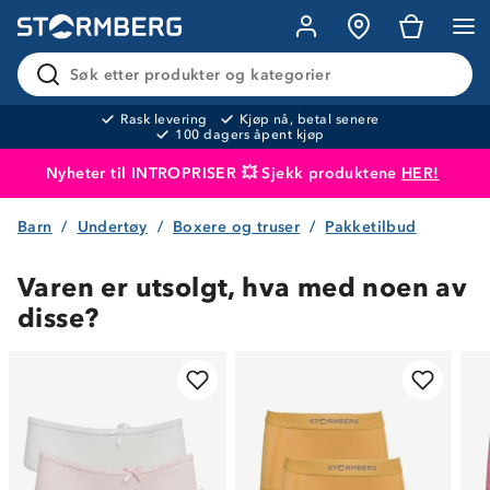
Søk etter produkter og kategorier
Rask levering
Kjøp nå, betal senere
100 dagers åpent kjøp
Nyheter til INTROPRISER 💥 Sjekk produktene
HER!
Barn
Undertøy
Boxere og truser
Pakketilbud
Produktet er lagt i handlekurven
Til kassen
Varen er utsolgt, hva med noen av
disse?