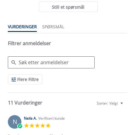
Still et spørsmål
VURDERINGER
SPØRSMÅL
Filtrer anmeldelser
Search
Flere Filtre
Reviews
11 Vurderinger
Sorter:
Valgt
Naila A.
Verifisert kunde
N
5.0
star