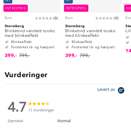
NY
NY
INTROPRIS
INTROPRIS
5
Barn
Barn
Ba
(
0
)
(
0
)
Stormberg
Stormberg
St
Blinketind vanntett tursko
Blinketind vanntett tursko
Li
med blinkeeffekt
med blinkeeffekt
Blinkeeffekt
Blinkeeffekt
Forsterket tå- og hærparti
Forsterket tå- og hærparti
14
399,-
799,-
399,-
799,-
Vurderinger
Levert av
4.7
4.7
4.7
star
star
11 Vurderinger
rating
rating
Størrelse
Normal