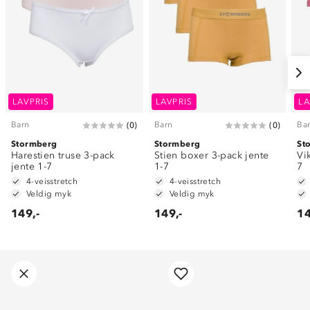
LAVPRIS
LAVPRIS
LA
Barn
Barn
Ba
(
0
)
(
0
)
Stormberg
Stormberg
St
Harestien truse 3-pack
Stien boxer 3-pack jente
Vi
jente 1-7
1-7
7
4-veisstretch
4-veisstretch
Veldig myk
Veldig myk
149,-
149,-
14