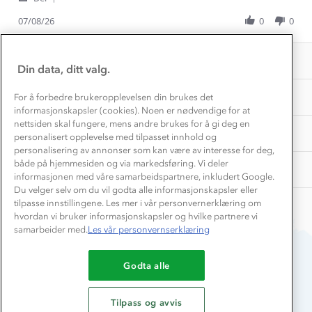
Materialer
Vask og vedlikehold
Share
H.
og
Få turinspirasjon og tips her⛰
Bedrift, barnehage og SFO
Review
07/08/26
0
0
on
myk
Personvern
by
7
EL-retur
Ingrid
Overnatte utendørs⛺
Aug
Presse
Samarbeide med oss?
H.
2026
INFORMASJON
Store størrelser
on
Din data, ditt valg.
Storms turtips🐿️
7
Jobbe hos oss?
Aug
Turmat oppskrifter
OM OSS
For å forbedre brukeropplevelsen din brukes det
Leirskole 🥾
2026
informasjonskapsler (cookies). Noen er nødvendige for at
Beredskap
nettsiden skal fungere, mens andre brukes for å gi deg en
Barnehageansatt
TIPS OG RÅD
personalisert opplevelse med tilpasset innhold og
personalisering av annonser som kan være av interesse for deg,
Tips til hyttetur
både på hjemmesiden og via markedsføring. Vi deler
AKTIVITETER
informasjonen med våre samarbeidspartnere, inkludert Google.
Du velger selv om du vil godta alle informasjonskapsler eller
tilpasse innstillingene. Les mer i vår personvernerklæring om
hvordan vi bruker informasjonskapsler og hvilke partnere vi
samarbeider med.
Les vår personvernserklæring
Godta alle
Du betaler enkelt med
Tilpass og avvis