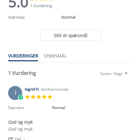
5.0
star
star
1 Vurdering
rating
rating
Størrelse
Normal
Still et spørsmål
Om Stormberg
VURDERINGER
SPØRSMÅL
Verdigrunnlag
1 Vurdering
Sorter:
Valgt
Klima og miljø
Trelagsprinsippet barn
Kundeservice
Ingrid H.
Verifisert kunde
Etisk handel
I
Alt du trenger til Norgesferien
5.0
Kontakt oss
star
Dyreetikk
Dette trenger du til barnehagen
rating
Størrelse
Normal
Konkurransevinnere
1% til samfunnet
Gravidklær
God og myk
Kundeklubb
Inkludering
Review
review
God og myk
Hvordan velge riktig turtøy?
by
stating
Norgesferie 🇳🇴
Våre butikker
'
Ingrid
God
Del