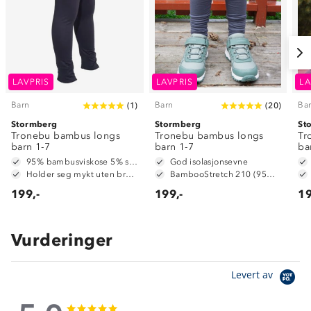
LAVPRIS
LAVPRIS
LA
Barn
Barn
Ba
(
1
)
(
20
)
Stormberg
Stormberg
St
Tronebu bambus longs
Tronebu bambus longs
Tr
barn 1-7
barn 1-7
ba
95% bambusviskose 5% spandex
God isolasjonsevne
Holder seg mykt uten bruk av tøymykner
BambooStretch 210 (95% bambusviskose og 5% spandex)
199,-
199,-
19
Vurderinger
Levert av
5.0
5.0