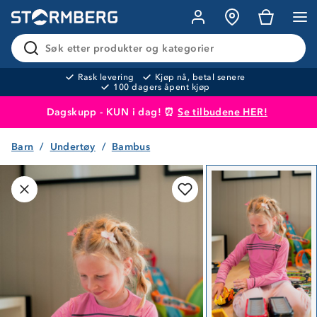
Søk etter produkter og kategorier
Rask levering
Kjøp nå, betal senere
100 dagers åpent kjøp
Dagskupp - KUN i dag! ⏰
Se tilbudene HER!
Barn
Undertøy
Bambus
Produktet er lagt i handlekurven
Til kassen