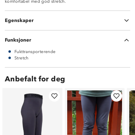
komfortabel med god stretch.
Naturlig rynkefrie – ingen stryking
Antistatisk
Et garantert kløfritt alternativ til ull
Egenskaper
God isolasjonsevne
Funksjoner
Fukttransporterende
Stretch
Anbefalt for deg