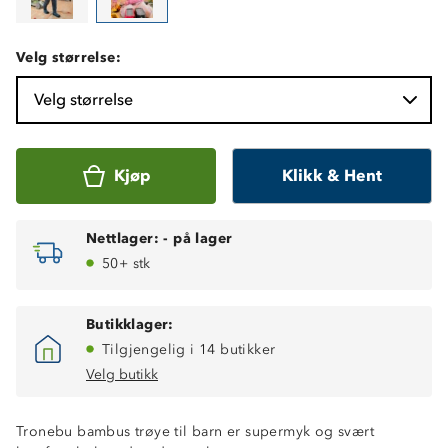
Velg størrelse:
Velg størrelse
Kjøp
Klikk & Hent
Nettlager:
-
på lager
50+ stk
Butikklager:
Tilgjengelig i 14 butikker
BambooStretch 210 (95% bambusviskose og 5%
Velg butikk
spandex)
Fukttransporterende
Tronebu bambus trøye til barn er supermyk og svært
Holder seg mykt uten bruk av tøymykner