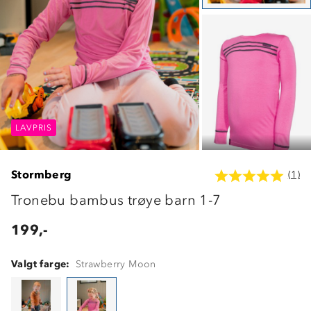
LAVPRIS
LAVPRIS
LAVPRIS
Stormberg
(1)
Tronebu bambus trøye barn 1-7
199,-
Valgt farge:
Strawberry Moon