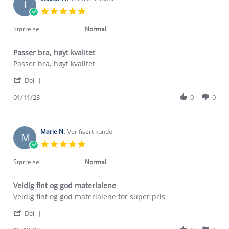
I
20
5.0
Jul
star
2024
rating
Størrelse
Normal
Passer bra, høyt kvalitet
Review
review
Passer bra, høyt kvalitet
by
stating
'
Iftikhar
Passer
Del
Share
H.
bra,
Review
01/11/23
0
0
on
høyt
by
1
kvalitet
Iftikhar
Nov
H.
2023
on
Marie N.
Verifisert kunde
M
1
5.0
Nov
star
2023
rating
Størrelse
Normal
Veldig fint og god materialene
Review
review
Veldig fint og god materialene for super pris
by
stating
'
Marie
Veldig
Del
Share
N.
fint