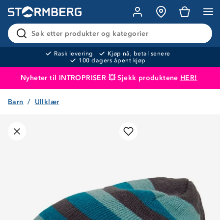
Søk etter produkter og kategorier
Rask levering
Kjøp nå, betal senere
100 dagers åpent kjøp
Nyheter til INTROPRISER 💥 Sjekk produktene
HER!
Barn
Ullklær
Produktet er lagt i handlekurven
Til kassen