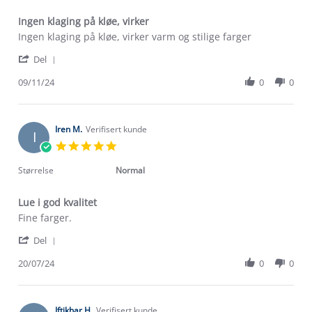
Ingen klaging på kløe, virker
Review
review
Ingen klaging på kløe, virker varm og stilige farger
by
stating
'
Ida
Ingen
Del
Share
K.
klaging
Review
09/11/24
0
0
on
på
by
9
kløe,
Ida
Nov
virker
K.
2024
on
Iren M.
Verifisert kunde
I
9
5.0
Nov
star
2024
rating
Størrelse
Normal
Lue i god kvalitet
Review
review
Fine farger.
by
stating
'
Iren
Lue
Del
Share
M.
i
Review
20/07/24
0
0
on
god
by
20
kvalitet
Iren
Jul
M.
2024
on
Iftikhar H.
Verifisert kunde