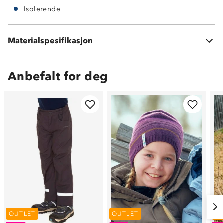
Isolerende
Materialspesifikasjon
55 % ull og 45 % akryl.
Anbefalt for deg
OUTLET
OUTLET
O