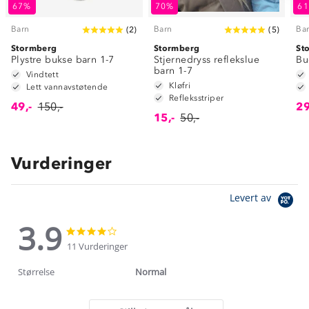
67%
70%
6
Barn
Barn
Ba
(
2
)
(
5
)
Stormberg
Stormberg
St
Plystre bukse barn 1-7
Stjernedryss reflekslue
Bu
barn 1-7
Vindtett
Kløfri
Lett vannavstøtende
Refleksstriper
49,-
150,-
29
15,-
50,-
Vurderinger
Levert av
3.9
3.9
3.9
star
star
11 Vurderinger
rating
rating
Størrelse
Normal