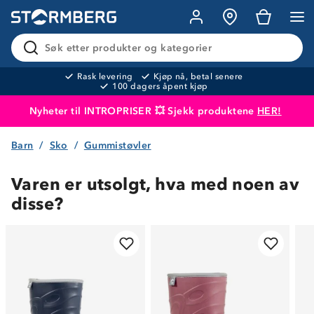
Søk etter produkter og kategorier
Rask levering
Kjøp nå, betal senere
100 dagers åpent kjøp
Nyheter til INTROPRISER 💥 Sjekk produktene
HER!
Barn
Sko
Gummistøvler
Produktet er lagt i handlekurven
Til kassen
Varen er utsolgt, hva med noen av
disse?