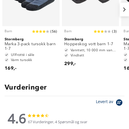
Barn
Barn
Ba
(
56
)
(
3
)
Stormberg
Stormberg
St
Marka 3-pack tursokk barn
Hoppeskog vott barn 1-7
Ma
1-7
1-
Vanntett, 10 000 mm vannsøyle
Ullfrotté i såle
Vindtett
Varm tursokk
299,-
169,-
16
Vurderinger
Levert av
4.6
4.6
4.6
star
star
67 Vurderinger, 4 Spørsmål og svar
rating
rating