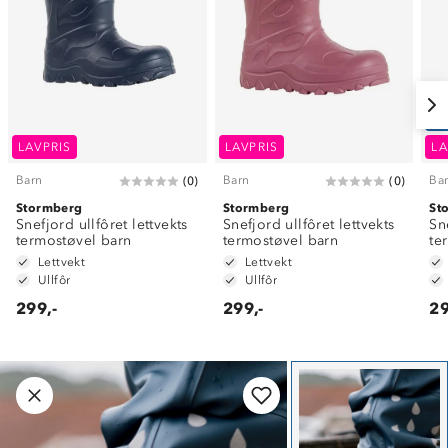
N
LAVPRIS
LAVPRIS
LA
Barn
Barn
Ba
(
0
)
(
0
)
Stormberg
Stormberg
St
Snefjord ullfôret lettvekts
Snefjord ullfôret lettvekts
Sn
termostøvel barn
termostøvel barn
te
Lettvekt
Lettvekt
Ullfôr
Ullfôr
299,-
299,-
29