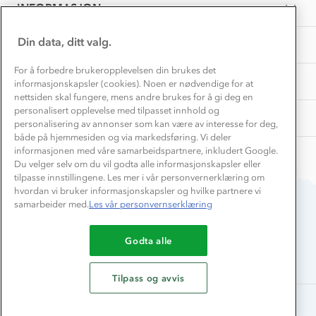
Samarbeide med oss?
INFORMASJON
2025
Store størrelser
Storms turtips🐿️
Jobbe hos oss?
Turmat oppskrifter
Din data, ditt valg.
OM OSS
Leirskole 🥾
Beredskap
For å forbedre brukeropplevelsen din brukes det
Barnehageansatt
TIPS OG RÅD
informasjonskapsler (cookies). Noen er nødvendige for at
nettsiden skal fungere, mens andre brukes for å gi deg en
Tips til hyttetur
personalisert opplevelse med tilpasset innhold og
AKTIVITETER
personalisering av annonser som kan være av interesse for deg,
både på hjemmesiden og via markedsføring. Vi deler
informasjonen med våre samarbeidspartnere, inkludert Google.
Du velger selv om du vil godta alle informasjonskapsler eller
tilpasse innstillingene. Les mer i vår personvernerklæring om
hvordan vi bruker informasjonskapsler og hvilke partnere vi
samarbeider med.
Les vår personvernserklæring
Du betaler enkelt med
Godta alle
Tilpass og avvis
Alle rettigheter forbeholdes, Stormberg - 2026