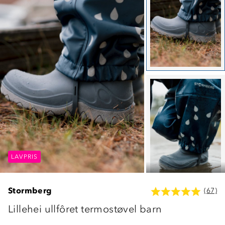
LAVPRIS
LAVPRIS
LAVPRIS
Stormberg
(67)
Lillehei ullfôret termostøvel barn