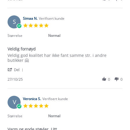
by
6
Aisha
Jan
M.
2026
on
Simaa N.
Verifisert kunde
S
6
5.0
Jan
star
2026
rating
Størrelse
Normal
Veldig fornøyd
Review
review
Veldig god kvalitet har ikke fant samme str. i andre
by
stating
butikker 🤗
Simaa
Veldig
'
N.
fornøyd
Del
Share
on
Review
27/10/25
0
0
27
by
Oct
Simaa
2025
N.
on
Veronica S.
Verifisert kunde
V
27
5.0
Oct
star
2025
rating
Størrelse
Normal
Varm og gode støvler. Litt