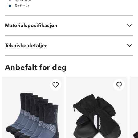
Refleks
Materialspesifikasjon
Varmefôr i 55 % ull og 45 % polyester
Tekniske detaljer
Vekt:
Str. 29 veier 640 g (320 g/stk)
Anbefalt for deg