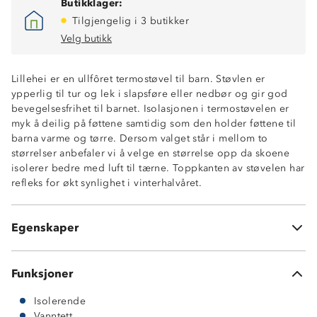
Butikklager:
Tilgjengelig i 3 butikker
Velg butikk
Lillehei er en ullfôret termostøvel til barn. Støvlen er
ypperlig til tur og lek i slapsføre eller nedbør og gir god
bevegelsesfrihet til barnet. Isolasjonen i termostøvelen er
myk å deilig på føttene samtidig som den holder føttene til
Varmefòr med ull
barna varme og tørre. Dersom valget står i mellom to
Vanntett
størrelser anbefaler vi å velge en størrelse opp da skoene
God isolasjonsevne
isolerer bedre med luft til tærne. Toppkanten av støvelen har
Komfortabel / bevegelsesfrihet
refleks for økt synlighet i vinterhalvåret.
Stabil såle
Refleks
Slitesterk
Egenskaper
Utakbar innersåle
Funksjoner
Isolerende
Vanntett