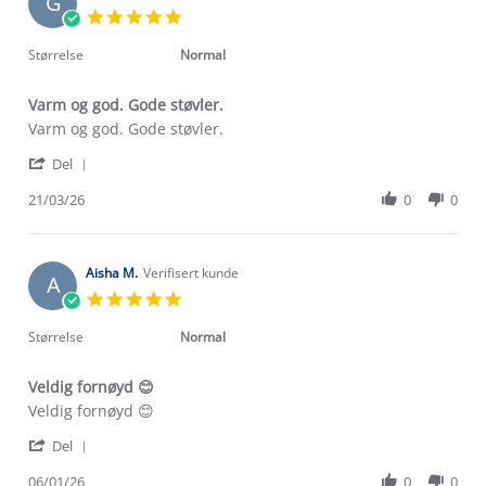
G
5.0
star
rating
Størrelse
Normal
Varm og god. Gode støvler.
Review
review
Varm og god. Gode støvler.
by
stating
'
Gunnhild
Varm
Del
Share
S.
og
Review
21/03/26
0
0
on
god.
by
21
Gode
Gunnhild
Mar
støvler.
S.
2026
on
Aisha M.
Verifisert kunde
A
21
5.0
Mar
star
2026
rating
Størrelse
Normal
Veldig fornøyd 😊
Review
review
Veldig fornøyd 😊
by
stating
'
Aisha
Veldig
Del
Share
M.
fornøyd
Review
06/01/26
0
0
on
😊