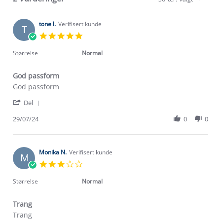
tone l.
Verifisert kunde
T
5.0
star
rating
Størrelse
Normal
God passform
Review
review
God passform
by
stating
'
tone
God
Del
Share
l.
passform
Review
29/07/24
0
0
on
by
29
tone
Jul
l.
2024
on
Monika N.
Verifisert kunde
M
29
3.0
Jul
star
2024
rating
Størrelse
Normal
Trang
Om Stormberg
Review
review
Trang