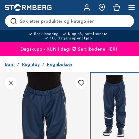
Søk etter produkter og kategorier
Rask levering
Kjøp nå, betal senere
100 dagers åpent kjøp
Dagskupp - KUN i dag! ⏰
Se tilbudene HER!
Barn
Regntøy
Regnbukser
Produktet er lagt i handlekurven
Til kassen