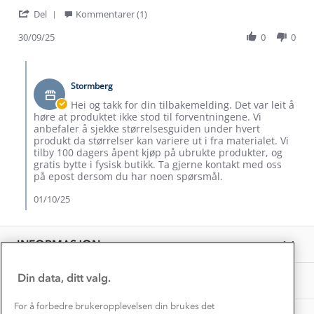
by
stating
'
Monika
Trang
Del
Kommentarer (1)
Verdigrunnlag
Share
N.
Review
30/09/25
0
0
on
Klima og miljø
by
30
Trelagsprinsippet barn
Monika
Sep
Kundeservice
Comments
Etisk handel
N.
2025
by
Alt du trenger til Norgesferien
on
Stormberg
Butikkeier
Kontakt oss
30
Dyreetikk
on
Hei og takk for din tilbakemelding. Det var leit å
Dette trenger du til barnehagen
Sep
Review
høre at produktet ikke stod til forventningene. Vi
Konkurransevinnere
2025
by
1% til samfunnet
anbefaler å sjekke størrelsesguiden under hvert
Gravidklær
Monika
produkt da størrelser kan variere ut i fra materialet. Vi
Kundeklubb
N.
tilby 100 dagers åpent kjøp på ubrukte produkter, og
Inkludering
on
Hvordan velge riktig turtøy?
gratis bytte i fysisk butikk. Ta gjerne kontakt med oss
Norgesferie 🇳🇴
30
Våre butikker
på epost dersom du har noen spørsmål.
Materialer
Sep
Vask og vedlikehold
2025
01/10/25
Få turinspirasjon og tips her⛰
Bedrift, barnehage og SFO
Personvern
EL-retur
Overnatte utendørs⛺
Presse
Samarbeide med oss?
INFORMASJON
Store størrelser
Storms turtips🐿️
Jobbe hos oss?
Turmat oppskrifter
Din data, ditt valg.
OM OSS
Leirskole 🥾
Beredskap
For å forbedre brukeropplevelsen din brukes det
Barnehageansatt