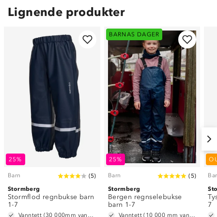
Lignende produkter
BARNAS DAGER
25%
25%
O
Barn
Barn
Ba
(
5
)
(
5
)
Stormberg
Stormberg
St
Stormflod regnbukse barn
Bergen regnselebukse
Ty
1-7
barn 1-7
7
Vanntett (30 000mm vannsøyle)
Vanntett (10 000 mm vannsøyle)