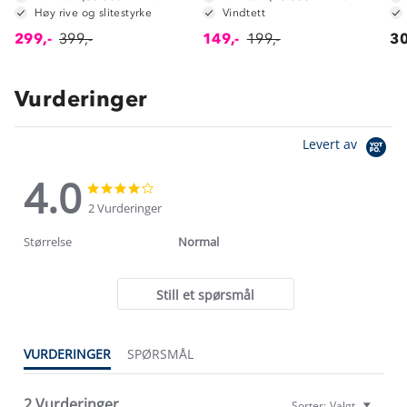
Høy rive og slitestyrke
Vindtett
299,-
399,-
149,-
199,-
30
Vurderinger
Levert av
4.0
4.0
4.0
star
star
2 Vurderinger
rating
rating
Størrelse
Normal
Still et spørsmål
VURDERINGER
SPØRSMÅL
2 Vurderinger
Sorter:
Valgt