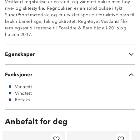
Vestland regnbukse er en vind- og vanntett bukse med høy
rive- og slitestyrke. Regnbuksen er en solid bukse i tykt
SuperProof-materiale og er utviklet spesielt for aktive barn til
Vindtett
bruk i barnehage, lek og aktivitet. Regntøyet Vestland fikk
Vanntett (15 000 mm vannsøyle)
terningkast 6 i testene til Foreldre & Barn både i 2016 og
Høy rive- og slitestyrke
høsten 2017.
Avtagbare fotstropper
Refleksbånd
SuperProof™
Egenskaper
Materiale: Polyuretan (PU)
Funksjoner
Vanntett
Vindtett
Refleks
Anbefalt for deg