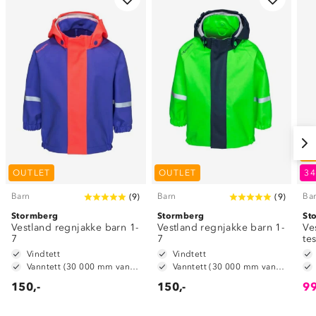
O
OUTLET
OUTLET
3
Barn
Barn
Ba
(
9
)
(
9
)
Stormberg
Stormberg
St
Vestland regnjakke barn 1-
Vestland regnjakke barn 1-
Ve
7
7
te
Vindtett
Vindtett
Vanntett (30 000 mm vannsøyle)
Vanntett (30 000 mm vannsøyle)
150,-
150,-
99