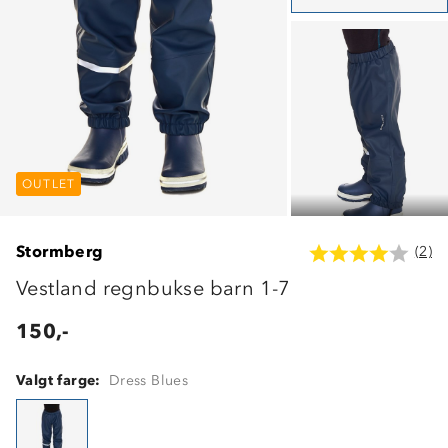
OUTLET
OUTLET
OUTLET
Stormberg
(2)
Vestland regnbukse barn 1-7
150,-
Valgt farge:
Dress Blues