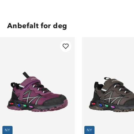
Anbefalt for deg
NY
NY