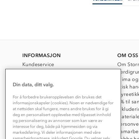
INFORMASJON
OM OSS
Kundeservice
Om Stor
Kontakt oss
Verdigru
Konkurransevinnere
Klima og
Din data, ditt valg.
Kundeklubb
Etisk han
Våre butikker
Dyreetik
For å forbedre brukeropplevelsen din brukes det
Bedrift, barnehage og SFO
1% til s
informasjonskapsler (cookies). Noen er nødvendige for
Presse
Inkluder
at nettsiden skal fungere, mens andre brukes for å gi
deg en personalisert opplevelse med tilpasset innhold
Material
og personalisering av annonser som kan være av
Personve
interesse for deg, både på hjemmesiden og via
Samarbe
markedsføring. Vi deler informasjonen med våre
Jobbe ho
samarbeidspartnere, inkludert Google. Du velger selv