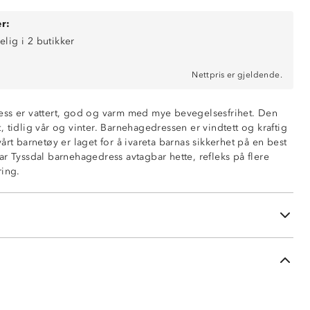
r:
elig i 2 butikker
Nettpris er gjeldende.
, 5000 mm vannsøyle
ss er vattert, god og varm med mye bevegelsesfrihet. Den
 tidlig vår og vinter. Barnehagedressen er vindtett og kraftig
 glidelås
årt barnetøy er laget for å ivareta barnas sikkerhet på en best
or økt sikkerhet
ar Tyssdal barnehagedress avtagbar hette, refleks på flere
ropper
ring.
sterkningsstoff på utsatte steder