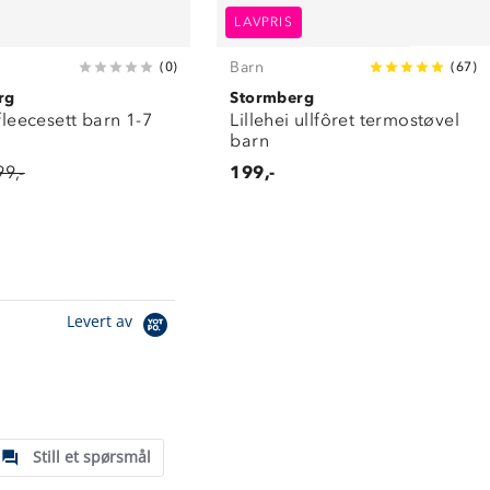
LAVPRIS
Barn
(
0
)
(
67
)
rg
Stormberg
 fleecesett barn 1-7
Lillehei ullfôret termostøvel
barn
99,-
199,-
Levert av
Still et spørsmål