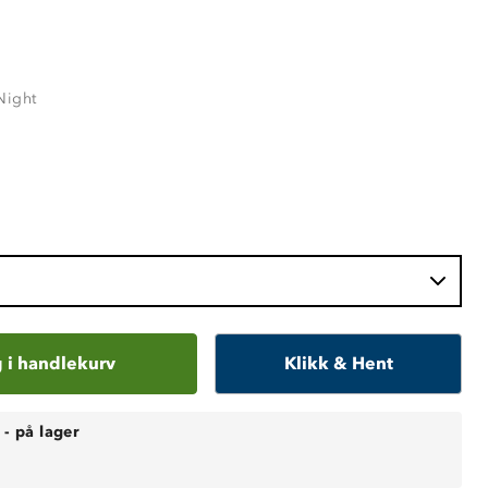
Night
 i handlekurv
Klikk & Hent
-
på lager