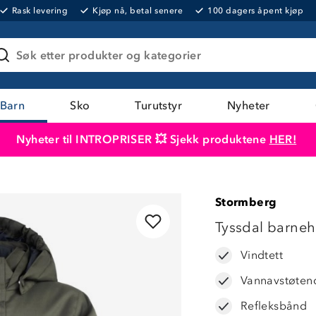
Rask levering
Kjøp nå, betal senere
100 dagers åpent kjøp
Søk etter produkter og kategorier
Barn
Sko
Turutstyr
Nyheter
Nyheter til INTROPRISER 💥 Sjekk produktene
HER!
Produktet er lagt i handlekurven
Til kassen
Stormberg
Tyssdal barneh
Vindtett
Vannavstøten
Refleksbånd