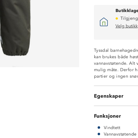
Butikklage
Tilgjeng
Velg butikk
Vindtett
Vannavstøtende
Tyssdal barnehagedre
Refleksbånd
kan brukes både høst,
Stormklaff foran
vannavstøtende. Alt v
Avtakbar hette f
mulig måte. Derfor h
Avtakbare fotst
partier og ingen snø
Fast, vattert fór
Polypow 300™
Polypow 600™ for
Egenskaper
100% polyester
Funksjoner
Vindtett
Vannavstøtende