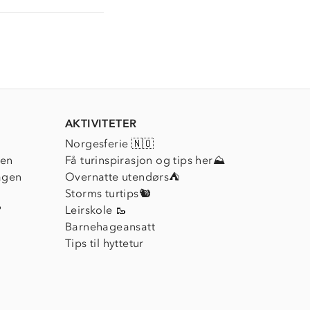
AKTIVITETER
Norgesferie 🇳🇴
ien
Få turinspirasjon og tips her⛰
agen
Overnatte utendørs⛺
Storms turtips🐿️
?
Leirskole 🥾
Barnehageansatt
Tips til hyttetur