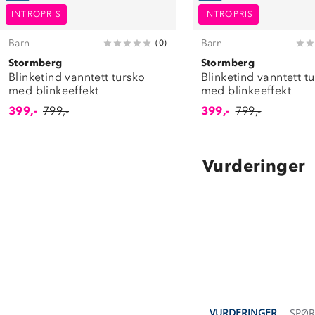
INTROPRIS
INTROPRIS
Barn
Barn
(
0
)
Stormberg
Stormberg
Blinketind vanntett tursko
Blinketind vanntett t
med blinkeeffekt
med blinkeeffekt
399,-
799,-
399,-
799,-
Vurderinger
VURDERINGER
SPØ