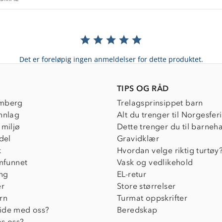
Det er foreløpig ingen anmeldelser for dette produktet.
TIPS OG RÅD
mberg
Trelagsprinsippet barn
nnlag
Alt du trenger til Norgesfer
 miljø
Dette trenger du til barneh
del
Gravidklær
k
Hvordan velge riktig turtøy
amfunnet
Vask og vedlikehold
ing
EL-retur
er
Store størrelser
rn
Turmat oppskrifter
ide med oss?
Beredskap
s oss?