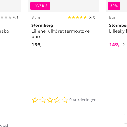
LAVPRIS
50%
Barn
Barn
(
0
)
(
67
)
Stormberg
Stormbe
ursko
Lillehei ullfôret termostøvel
Lillesky
barn
199,-
149,-
2
0.0
0 Vurderinger
star
rating
RSMÅL