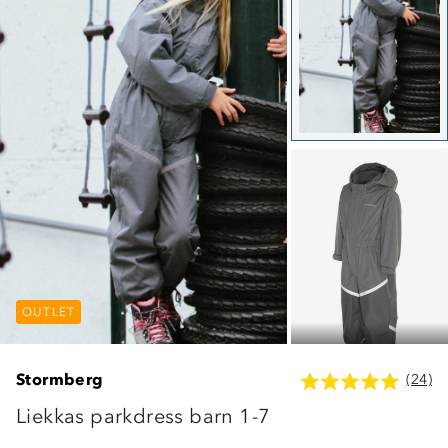
OUTLET
OUTLET
OUTLET
Stormberg
(24)
Liekkas parkdress barn 1-7