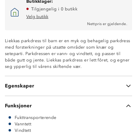
Butikklager:
Tilgjengelig i 0 butikk
Velg butikk
Nettpris er gjeldende.
Liekkas parkdress til barn er en myk og behagelig parkdress
Vindtett
med forsterkninger på utsatte områder som knær og
Vanntett, 10 000mm vannsøyle
seteparti. Parkdressen er vann- og vindtett, og passer til
Trikotfôr
både gutt og jente. Liekkas parkdress er lett fôret, og egner
Avtakbar hette
seg ypperlig til vårens skiftende vær.
Stormklaff foran glidelås
Refleksdetaljer på ben og ermer
Avtakbare fotstropper
Egenskaper
ProreTex ® 10-8 membran
Funksjoner
Fukttransporterende
Vanntett
Vindtett