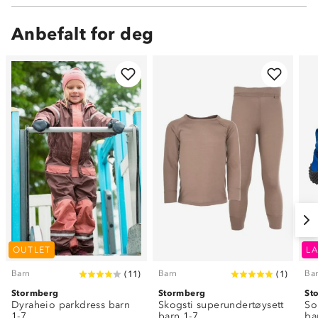
Anbefalt for deg
OUTLET
LA
Barn
Barn
Ba
(
11
)
(
1
)
Stormberg
Stormberg
St
Dyraheio parkdress barn
Skogsti superundertøysett
So
1-7
barn 1-7
ba