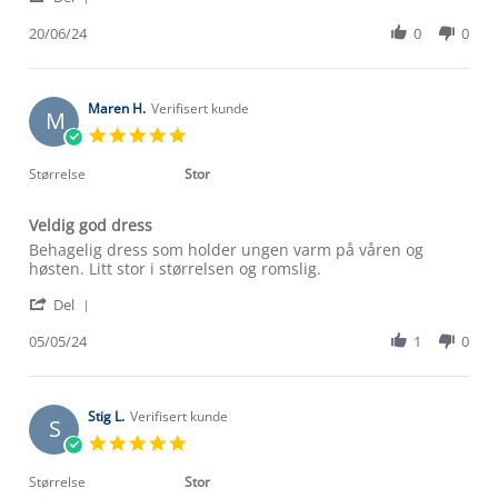
Share
on
,
Review
20/06/24
0
0
20
men
by
Jun
den
Marina
2024
K.
on
Maren H.
Verifisert kunde
M
20
5.0
Jun
star
2024
rating
Størrelse
Stor
Veldig god dress
Review
review
Behagelig dress som holder ungen varm på våren og
by
stating
høsten. Litt stor i størrelsen og romslig.
Maren
Veldig
'
H.
god
Del
Share
on
dress
Review
05/05/24
1
0
5
by
May
Maren
2024
H.
on
Stig L.
Verifisert kunde
S
5
5.0
May
star
2024
rating
Størrelse
Stor