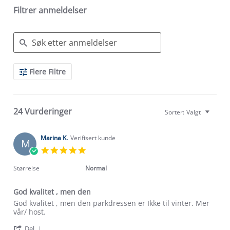
Filtrer anmeldelser
Search
Flere Filtre
Reviews
24 Vurderinger
Sorter:
Valgt
Marina K.
Verifisert kunde
M
5.0
star
rating
Størrelse
Normal
God kvalitet , men den
Review
review
God kvalitet , men den parkdressen er Ikke til vinter. Mer
by
stating
vår/ host.
Marina
God
'
K.
kvalitet
Del