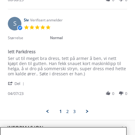
on
by
6
Randi
Aug
S.
2023
Om Stormberg
on
Siv
Verifisert anmelder
S
6
5.0
Verdigrunnlag
Aug
star
2023
rating
Størrelse
Normal
Klima og miljø
Trelagsprinsippet barn
Kundeservice
lett Parkdress
Etisk handel
Alt du trenger til Norgesferien
Review
review
Ser ut til meget bra dress, tett på armer å ben, vi nett
Kontakt oss
by
stating
kjøpt den til gutten. Han fekk snauet kort maskinklipp til
Dyreetikk
Siv
lett
helga, å vi dro på sommerski stryn, super dress med hette
Dette trenger du til barnehagen
on
Parkdress
om kalde ører.. Søte i dressen er han.)
Konkurransevinnere
1% til samfunnet
4
Gravidklær
'
Jul
Del
Kundeklubb
Share
2023
Inkludering
Review
Hvordan velge riktig turtøy?
04/07/23
0
0
Norgesferie 🇳🇴
Våre butikker
by
Materialer
Siv
Vask og vedlikehold
on
Få turinspirasjon og tips her⛰
Bedrift, barnehage og SFO
1
2
3
4
Personvern
EL-retur
Jul
Overnatte utendørs⛺
Presse
2023
Samarbeide med oss?
INFORMASJON
Store størrelser
Storms turtips🐿️