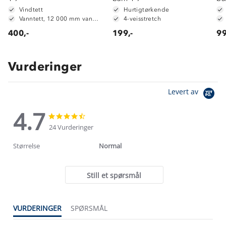
Vindtett
Hurtigtørkende
Vanntett, 12 000 mm vannsøyle
4-veisstretch
400,-
199,-
99
Vurderinger
Levert av
4.7
4.7
4.7
star
star
24 Vurderinger
rating
rating
Størrelse
Normal
Still et spørsmål
VURDERINGER
SPØRSMÅL