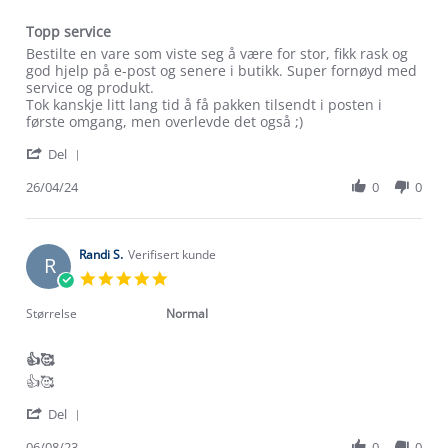
Topp service
Review
review
Bestilte en vare som viste seg å være for stor, fikk rask og
by
stating
god hjelp på e-post og senere i butikk. Super fornøyd med
Stig
Topp
service og produkt.
L.
service
Tok kanskje litt lang tid å få pakken tilsendt i posten i
on
første omgang, men overlevde det også ;)
26
'
Apr
Del
Share
2024
Review
26/04/24
0
0
by
Stig
L.
on
Randi S.
Verifisert kunde
R
26
5.0
Apr
star
2024
rating
Størrelse
Normal
👍🥰
Review
review
👍🥰
by
stating
'
Randi
👍
Del
Share
S.
🥰
Review
06/08/23
0
0