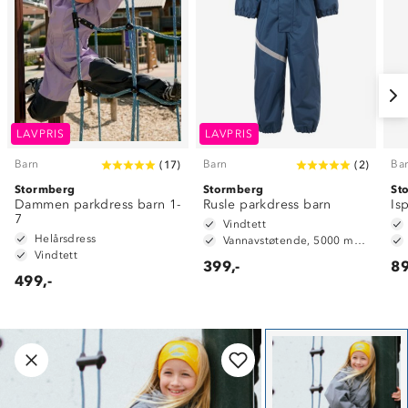
LAVPRIS
LAVPRIS
Barn
Barn
Ba
(
17
)
(
2
)
Stormberg
Stormberg
St
Dammen parkdress barn 1-
Rusle parkdress barn
Is
7
Vindtett
Helårsdress
Vannavstøtende, 5000 mm vannsøyle
Vindtett
399,-
89
499,-