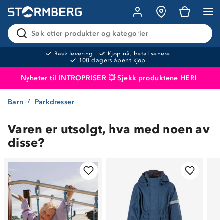
Søk etter produkter og kategorier
Rask levering
Kjøp nå, betal senere
100 dagers åpent kjøp
Nyheter til INTROPRISER 💥 Sjekk produktene
HER!
Barn
Parkdresser
Produktet er lagt i handlekurven
Til kassen
Varen er utsolgt, hva med noen av
disse?