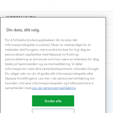
Få turinspirasjon og tips her⛰
Bedrift, barnehage og SFO
Personvern
EL-retur
Overnatte utendørs⛺
Presse
Samarbeide med oss?
INFORMASJON
Store størrelser
Storms turtips🐿️
Jobbe hos oss?
Turmat oppskrifter
Din data, ditt valg.
OM OSS
Leirskole 🥾
Beredskap
For å forbedre brukeropplevelsen din brukes det
Barnehageansatt
TIPS OG RÅD
informasjonskapsler (cookies). Noen er nødvendige for at
nettsiden skal fungere, mens andre brukes for å gi deg en
Tips til hyttetur
personalisert opplevelse med tilpasset innhold og
AKTIVITETER
personalisering av annonser som kan være av interesse for deg,
både på hjemmesiden og via markedsføring. Vi deler
informasjonen med våre samarbeidspartnere, inkludert Google.
Du velger selv om du vil godta alle informasjonskapsler eller
tilpasse innstillingene. Les mer i vår personvernerklæring om
hvordan vi bruker informasjonskapsler og hvilke partnere vi
samarbeider med.
Les vår personvernserklæring
Du betaler enkelt med
Godta alle