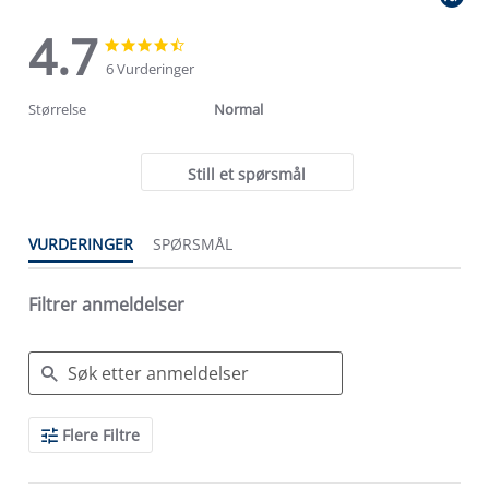
4.7
4.7
4.7
star
star
6 Vurderinger
rating
rating
Størrelse
Normal
Still et spørsmål
VURDERINGER
SPØRSMÅL
Filtrer anmeldelser
Search
Flere Filtre
Reviews