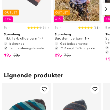
OUTLET
OUTLET
O
62%
61%
7
Barn
Barn
Ba
(
11
)
(
15
)
Stormberg
Stormberg
St
Tikk Takk ullue barn 1-7
Budalen lue barn 1-7
St
ba
Isolerende
God isolasjonsevne
Temperaturregulerende
71% akryl, 26% polyester og 3% spandex
19,-
50,-
29,-
75,-
15
Lignende produkter