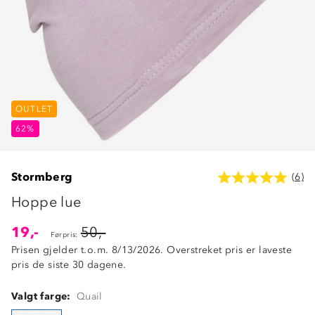
OUTLET
62%
Stormberg
(6)
Hoppe lue
19,-
50,-
Førpris:
Prisen gjelder t.o.m. 8/13/2026. Overstreket pris er laveste
pris de siste 30 dagene.
Valgt farge:
Quail