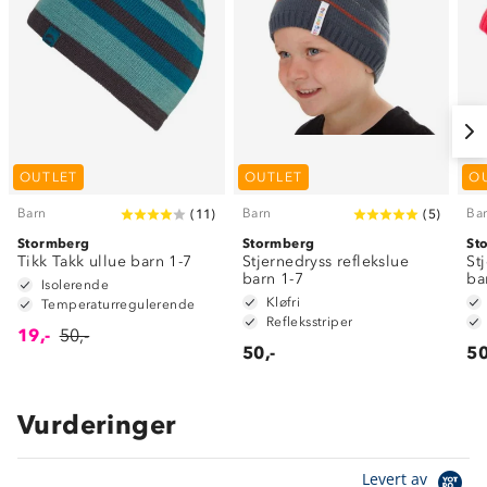
OUTLET
OUTLET
O
Barn
Barn
Ba
(
11
)
(
5
)
Stormberg
Stormberg
St
Tikk Takk ullue barn 1-7
Stjernedryss reflekslue
St
barn 1-7
ba
Isolerende
Kløfri
Temperaturregulerende
Refleksstriper
19,-
50,-
50,-
50
Vurderinger
Levert av