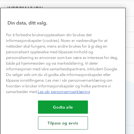
Overnatte utendørs⛺
Presse
Jan
Samarbeide med oss?
INFORMASJON
2023
Store størrelser
Storms turtips🐿️
Jobbe hos oss?
Turmat oppskrifter
Din data, ditt valg.
OM OSS
Leirskole 🥾
Beredskap
For å forbedre brukeropplevelsen din brukes det
Barnehageansatt
TIPS OG RÅD
informasjonskapsler (cookies). Noen er nødvendige for at
nettsiden skal fungere, mens andre brukes for å gi deg en
Tips til hyttetur
personalisert opplevelse med tilpasset innhold og
AKTIVITETER
personalisering av annonser som kan være av interesse for deg,
både på hjemmesiden og via markedsføring. Vi deler
informasjonen med våre samarbeidspartnere, inkludert Google.
Du velger selv om du vil godta alle informasjonskapsler eller
tilpasse innstillingene. Les mer i vår personvernerklæring om
hvordan vi bruker informasjonskapsler og hvilke partnere vi
samarbeider med.
Les vår personvernserklæring
Du betaler enkelt med
Godta alle
Tilpass og avvis
Alle rettigheter forbeholdes, Stormberg - 2026