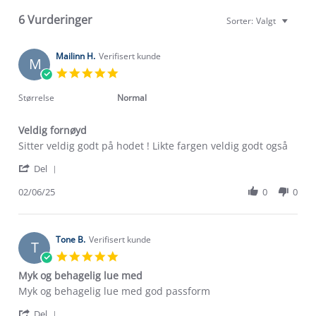
6 Vurderinger
Sorter:
Valgt
Mailinn H.
Verifisert kunde
M
5.0
star
rating
Størrelse
Normal
Veldig fornøyd
Review
review
Sitter veldig godt på hodet ! Likte fargen veldig godt også
by
stating
'
Mailinn
Veldig
Del
Share
H.
fornøyd
Review
02/06/25
0
0
on
by
2
Mailinn
Jun
H.
2025
on
Tone B.
Verifisert kunde
T
2
5.0
Jun
star
Myk og behagelig lue med
2025
rating
Review
review
Myk og behagelig lue med god passform
by
stating
'
Tone
Myk
Del