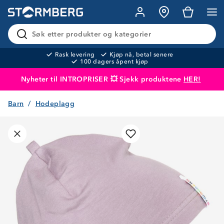
Søk etter produkter og kategorier
Rask levering
Kjøp nå, betal senere
100 dagers åpent kjøp
Nyheter til INTROPRISER 💥 Sjekk produktene
HER!
Barn
Hodeplagg
Produktet er lagt i handlekurven
Til kassen