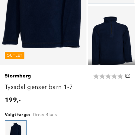
OUTLET
OUTLET
OUTLET
Stormberg
(0)
Tyssdal genser barn 1-7
199,-
Valgt farge:
Dress Blues