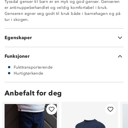
Tyssdal genser til barn er en myk og god genser. Genseren
er antinuppebehandlet og veldig komfortabel i bruk.
Antinuppebehandlet
Genseren egner seg godt til bruk både i barnehagen og på
Fukttransporterende
tur i skogen.
Hurtigtørkende
Glidelås i halsen
Flatlock sømmer i kontrastfarge
Egenskaper
165g fleecekvalitet (100% polyester)
Funksjoner
Fukttransporterende
Hurtigtørkende
Anbefalt for deg