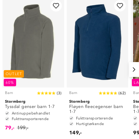
OUTLET
60%
LA
Barn
Barn
Ba
(
3
)
(
62
)
Stormberg
Stormberg
St
Tyssdal genser barn 1-7
Fløyen fleecegenser barn
Be
1-7
1-
Antinuppebehandlet
Fukttransporterende
Fukttransporterende
Hurtigtørkende
79,-
199,-
149,-
99