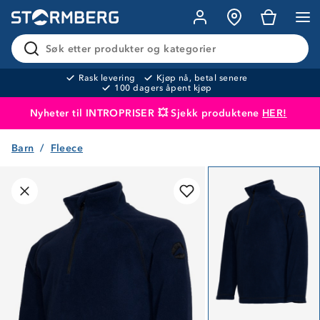
Søk etter produkter og kategorier
Rask levering
Kjøp nå, betal senere
100 dagers åpent kjøp
Nyheter til INTROPRISER 💥 Sjekk produktene
HER!
Barn
Fleece
Produktet er lagt i handlekurven
Til kassen