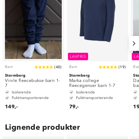
LAVPRIS
LA
Barn
Barn
Ba
(
40
)
(
19
)
Stormberg
Stormberg
St
Virvle fleecebukse barn 1-
Marka college
Da
7
fleecegenser barn 1-7
ba
Isolerende
Isolerende
Fukttransporterende
Fukttransporterende
149,-
79,-
19
Lignende produkter