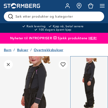
Søk etter produkter og kategorier
Rask levering
Kjøp nå, betal senere
100 dagers åpent kjøp
Nyheter til INTROPRISER 💥 Sjekk produktene
HER!
Barn
Bukser
Overtrekksbukser
Produktet er lagt i handlekurven
Til kassen