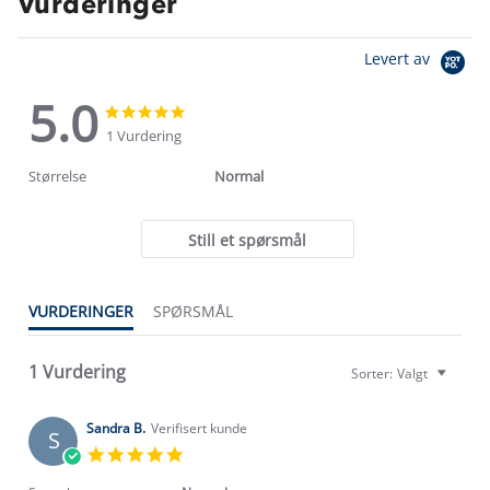
Vurderinger
Levert av
5.0
5.0
5.0
star
star
1 Vurdering
rating
rating
Størrelse
Normal
Still et spørsmål
Om Stormberg
VURDERINGER
SPØRSMÅL
Verdigrunnlag
1 Vurdering
Sorter:
Valgt
Klima og miljø
Trelagsprinsippet barn
Kundeservice
Sandra B.
Verifisert kunde
Etisk handel
S
Alt du trenger til Norgesferien
5.0
Kontakt oss
star
Dyreetikk
Dette trenger du til barnehagen