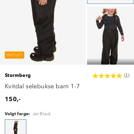
OUTLET
OUTLET
OUTLET
Stormberg
(1)
Kvitdal selebukse barn 1-7
150,-
Valgt farge:
Jet Black