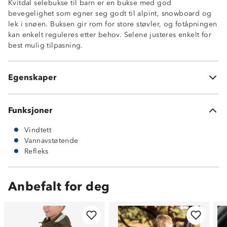
Kvitdal selebukse til barn er en bukse med god
bevegelighet som egner seg godt til alpint, snowboard og
Vindtett
lek i snøen. Buksen gir rom for store støvler, og fotåpningen
Kraftig vannavstøtende
kan enkelt reguleres etter behov. Selene justeres enkelt for
Justerbare seler
best mulig tilpasning.
Luftig og fukttransporterende meshfôr
Borrelåsstramming nederst i beinene
Forsterkninger på innsiden av legg
Egenskaper
100% polyester
Funksjoner
Vindtett
Vannavstøtende
Refleks
Anbefalt for deg