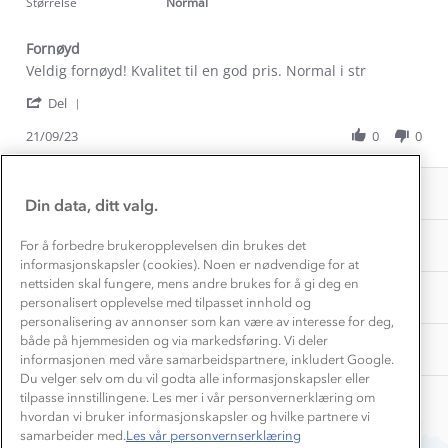
rating
Størrelse
Normal
Konkurransevinnere
1% til samfunnet
Gravidklær
Fornøyd
Kundeklubb
Inkludering
Review
review
Veldig fornøyd! Kvalitet til en god pris. Normal i str
Hvordan velge riktig turtøy?
by
stating
Norgesferie 🇳🇴
Våre butikker
'
Sandra
Fornøyd
Del
Materialer
Vask og vedlikehold
Share
B.
Få turinspirasjon og tips her⛰
Bedrift, barnehage og SFO
Review
21/09/23
0
0
on
Personvern
by
21
EL-retur
Sandra
Overnatte utendørs⛺
Sep
Presse
Samarbeide med oss?
B.
2023
INFORMASJON
Store størrelser
on
Din data, ditt valg.
Storms turtips🐿️
21
Jobbe hos oss?
Sep
Turmat oppskrifter
OM OSS
For å forbedre brukeropplevelsen din brukes det
Leirskole 🥾
2023
informasjonskapsler (cookies). Noen er nødvendige for at
Beredskap
nettsiden skal fungere, mens andre brukes for å gi deg en
Barnehageansatt
TIPS OG RÅD
personalisert opplevelse med tilpasset innhold og
personalisering av annonser som kan være av interesse for deg,
Tips til hyttetur
både på hjemmesiden og via markedsføring. Vi deler
AKTIVITETER
informasjonen med våre samarbeidspartnere, inkludert Google.
Du velger selv om du vil godta alle informasjonskapsler eller
tilpasse innstillingene. Les mer i vår personvernerklæring om
hvordan vi bruker informasjonskapsler og hvilke partnere vi
samarbeider med.
Les vår personvernserklæring