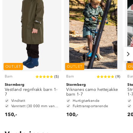
OUTLET
OUTLET
O
Barn
Barn
Ba
(
5
)
(
9
)
Stormberg
Stormberg
St
Vestland regnfrakk barn 1-
Viknanes camo hettejakke
St
7
barn 1-7
1-
Vindtett
Hurtigtørkende
Vanntett (30 000 mm vannsøyle)
Fukttransporterende
150,-
100,-
20