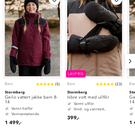
LAVPRIS
Barn
Barn
Ba
(
5
)
(
23
)
Stormberg
Stormberg
St
Geilo vattert jakke barn 8-
Isbre vott med ullfôr
Ge
14
14
Varmt ullfòr
Varmt helfòr
Vind- og vanntett,
Vannavstøtende
399,-
1 499,-
1 