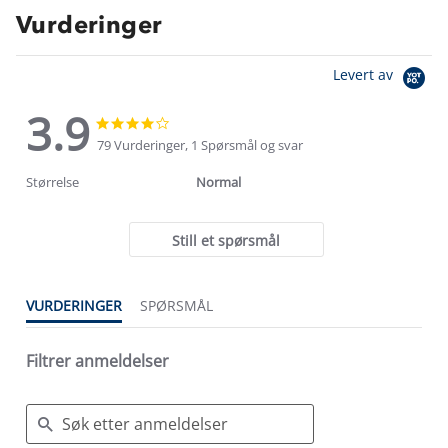
Vurderinger
Levert av
3.9
3.9
3.9
star
star
79 Vurderinger, 1 Spørsmål og svar
rating
rating
Størrelse
Normal
Still et spørsmål
VURDERINGER
SPØRSMÅL
Filtrer anmeldelser