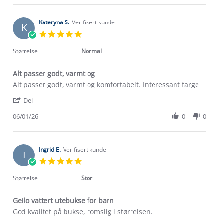
Kjersti
Jan
E.
2026
on
Kateryna S.
Verifisert kunde
K
6
5.0
Jan
star
2026
rating
Størrelse
Normal
Alt passer godt, varmt og
Review
review
Alt passer godt, varmt og komfortabelt. Interessant farge
by
stating
'
Kateryna
Alt
Del
Share
S.
passer
Review
06/01/26
0
0
on
godt,
Om Stormberg
by
6
varmt
Kateryna
Jan
og
Verdigrunnlag
S.
2026
on
Ingrid E.
Verifisert kunde
I
6
Klima og miljø
5.0
Trelagsprinsippet barn
Jan
star
Kundeservice
2026
rating
Størrelse
Stor
Etisk handel
Alt du trenger til Norgesferien
Kontakt oss
Dyreetikk
Geilo vattert utebukse for barn
Dette trenger du til barnehagen
Review
review
God kvalitet på bukse, romslig i størrelsen.
Konkurransevinnere
1% til samfunnet