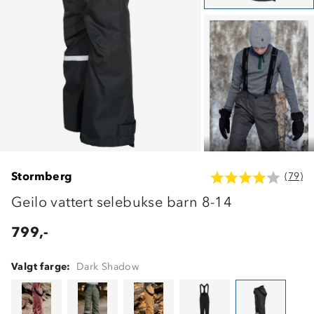
Stormberg
(79)
Geilo vattert selebukse barn 8-14
799,-
Valgt farge:
Dark Shadow