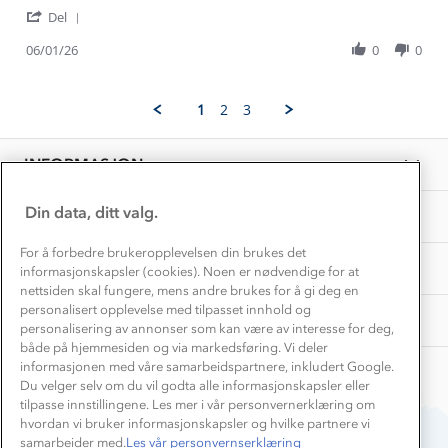
by
stating
Gravidklær
'
Ingrid
Geilo
Del
Kundeklubb
Share
E.
vattert
Inkludering
Review
Hvordan velge riktig turtøy?
06/01/26
0
0
on
utebukse
Norgesferie 🇳🇴
Våre butikker
by
6
for
Materialer
Ingrid
Jan
barn
Vask og vedlikehold
E.
Få turinspirasjon og tips her⛰
2026
Bedrift, barnehage og SFO
1
2
3
on
Personvern
EL-retur
6
Overnatte utendørs⛺
Presse
Jan
Samarbeide med oss?
INFORMASJON
2026
Store størrelser
Storms turtips🐿️
Jobbe hos oss?
Turmat oppskrifter
Din data, ditt valg.
OM OSS
Leirskole 🥾
Beredskap
For å forbedre brukeropplevelsen din brukes det
Barnehageansatt
TIPS OG RÅD
informasjonskapsler (cookies). Noen er nødvendige for at
nettsiden skal fungere, mens andre brukes for å gi deg en
Tips til hyttetur
personalisert opplevelse med tilpasset innhold og
AKTIVITETER
personalisering av annonser som kan være av interesse for deg,
både på hjemmesiden og via markedsføring. Vi deler
informasjonen med våre samarbeidspartnere, inkludert Google.
Du velger selv om du vil godta alle informasjonskapsler eller
tilpasse innstillingene. Les mer i vår personvernerklæring om
hvordan vi bruker informasjonskapsler og hvilke partnere vi
samarbeider med.
Les vår personvernserklæring