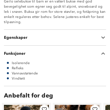
Geilo selebukse til barn er en vattert bukse med god
Varmt helfòr
bevegelighet som egner seg godt til alpint, snowboard og
Vindtett
lek i snøen. Buksa gir rom for store støvler, og fotåpning kan
Kraftig vannavstøtende
enkelt reguleres etter behov. Selene justeres enkelt for best
5-3 membran
tilpasning.
Avtagbare seler med justering
Borrelåsstramming nederst i beinene
Forsterkninger på innsiden av legg
Egenskaper
100% polyester
Funksjoner
Isolerende
Refleks
Vannavstøtende
Vindtett
Anbefalt for deg