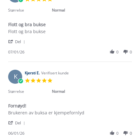
Jan
star
2026
rating
Størrelse
Normal
Flott og bra bukse
Review
review
Flott og bra bukse
by
stating
'
Camilla
Flott
Del
Share
O.
og
Review
07/01/26
0
0
on
bra
by
7
bukse
Camilla
Jan
O.
2026
on
Kjersti E.
Verifisert kunde
K
7
5.0
Jan
star
2026
rating
Størrelse
Normal
Fornøyd!
Review
review
Brukeren av buksa er kjempefornlyd
by
stating
'
Kjersti
Fornøyd!
Del
Share
E.
Review
06/01/26
0
0
on
by
6