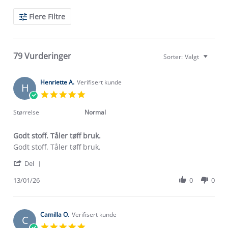
Search
Flere Filtre
Reviews
79 Vurderinger
Sorter:
Valgt
Henriette A.
Verifisert kunde
H
5.0
star
rating
Størrelse
Normal
Godt stoff. Tåler tøff bruk.
Review
review
Godt stoff. Tåler tøff bruk.
by
stating
'
Henriette
Godt
Del
Share
A.
stoff.
Review
13/01/26
0
0
on
Tåler
by
13
tøff
Henriette
Jan
bruk.
A.
2026
on
Camilla O.
Verifisert kunde
C
13
5.0