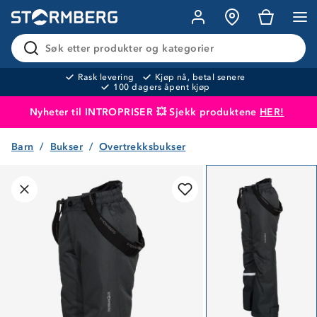
Søk etter produkter og kategorier
Rask levering
Kjøp nå, betal senere
100 dagers åpent kjøp
Nyheter til INTROPRISER 💥 Sjekk produktene
HER!
Barn
Bukser
Overtrekksbukser
Produktet er lagt i handlekurven
Til kassen