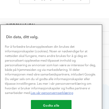
Norgesferie 🇳🇴
Våre butikker
Materialer
Vask og vedlikehold
Få turinspirasjon og tips her⛰
Bedrift, barnehage og SFO
Personvern
EL-retur
Overnatte utendørs⛺
Presse
Samarbeide med oss?
INFORMASJON
Store størrelser
Storms turtips🐿️
Jobbe hos oss?
Turmat oppskrifter
Din data, ditt valg.
OM OSS
Leirskole 🥾
Beredskap
For å forbedre brukeropplevelsen din brukes det
Barnehageansatt
TIPS OG RÅD
informasjonskapsler (cookies). Noen er nødvendige for at
nettsiden skal fungere, mens andre brukes for å gi deg en
Tips til hyttetur
personalisert opplevelse med tilpasset innhold og
AKTIVITETER
personalisering av annonser som kan være av interesse for deg,
både på hjemmesiden og via markedsføring. Vi deler
informasjonen med våre samarbeidspartnere, inkludert Google.
Du velger selv om du vil godta alle informasjonskapsler eller
tilpasse innstillingene. Les mer i vår personvernerklæring om
hvordan vi bruker informasjonskapsler og hvilke partnere vi
samarbeider med.
Les vår personvernserklæring
Du betaler enkelt med
Godta alle