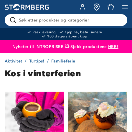
Søk etter produkter og kategorier
Rask levering
Kjøp nå, betal senere
100 dagers åpent kjøp
Nyheter til INTROPRISER 💥 Sjekk produktene
HER!
Aktivitet
Turtips!
Familieferie
Produktet er lagt i handlekurven
Til kassen
Kos i vinterferien