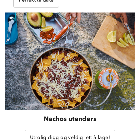
Om Stormberg
Verdigrunnlag
Klima og miljø
Trelagsprinsippet barn
Kundeservice
Etisk handel
Alt du trenger til Norgesferien
Kontakt oss
Dyreetikk
Dette trenger du til barnehagen
Konkurransevinnere
Nachos utendørs
1% til samfunnet
Gravidklær
Kundeklubb
Inkludering
Hvordan velge riktig turtøy?
Utrolig digg og veldig lett å lage!