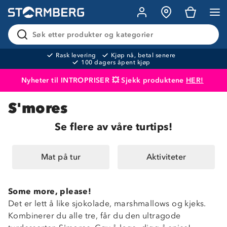
Søk etter produkter og kategorier
Rask levering
Kjøp nå, betal senere
100 dagers åpent kjøp
Nyheter til INTROPRISER 💥 Sjekk produktene
HER!
S'mores
Produktet er lagt i handlekurven
Til kassen
Se flere av våre turtips!
Mat på tur
Aktiviteter
Some more, please!
Det er lett å like sjokolade, marshmallows og kjeks.
Kombinerer du alle tre, får du den ultragode