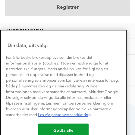
Våre butikker
Materialer
Registrer
Vask og vedlikehold
Få turinspirasjon og tips her⛰
Bedrift, barnehage og SFO
Personvern
EL-retur
Overnatte utendørs⛺
Presse
Samarbeide med oss?
INFORMASJON
Store størrelser
Storms turtips🐿️
Jobbe hos oss?
Turmat oppskrifter
Din data, ditt valg.
OM OSS
Leirskole 🥾
Beredskap
For å forbedre brukeropplevelsen din brukes det
Barnehageansatt
TIPS OG RÅD
informasjonskapsler (cookies). Noen er nødvendige for at
nettsiden skal fungere, mens andre brukes for å gi deg en
Tips til hyttetur
personalisert opplevelse med tilpasset innhold og
AKTIVITETER
personalisering av annonser som kan være av interesse for deg,
både på hjemmesiden og via markedsføring. Vi deler
informasjonen med våre samarbeidspartnere, inkludert Google.
Du velger selv om du vil godta alle informasjonskapsler eller
tilpasse innstillingene. Les mer i vår personvernerklæring om
hvordan vi bruker informasjonskapsler og hvilke partnere vi
samarbeider med.
Les vår personvernserklæring
Du betaler enkelt med
Godta alle