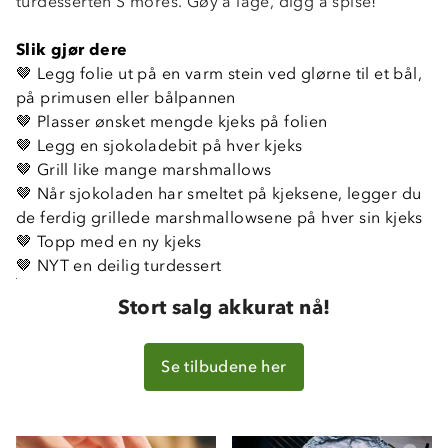
turdesserten S'mores. Gøy å lage, digg å spise!
-
Slik gjør dere
🤎 Legg folie ut på en varm stein ved glørne til et bål,
på primusen eller bålpannen
🤎 Plasser ønsket mengde kjeks på folien
🤎 Legg en sjokoladebit på hver kjeks
🤎 Grill like mange marshmallows
🤎 Når sjokoladen har smeltet på kjeksene, legger du
de ferdig grillede marshmallowsene på hver sin kjeks
🤎 Topp med en ny kjeks
🤎 NYT en deilig turdessert
Stort salg akkurat nå!
Se tilbudene her