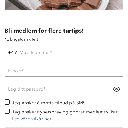
Bli medlem for flere turtips!
*Obligatorisk felt
Om Stormberg
Mobilnummer
*
Verdigrunnlag
E-post
*
Klima og miljø
Trelagsprinsippet barn
Kundeservice
Etisk handel
Lag ditt passord*
Alt du trenger til Norgesferien
Kontakt oss
Dyreetikk
Dette trenger du til barnehagen
Jeg ønsker å motta tilbud på SMS
Konkurransevinnere
1% til samfunnet
Jeg ønsker nyhetsbrev og godtar medlemsvilkår.
Gravidklær
Kundeklubb
Les våre vilkår her.
Inkludering
Hvordan velge riktig turtøy?
Norgesferie 🇳🇴