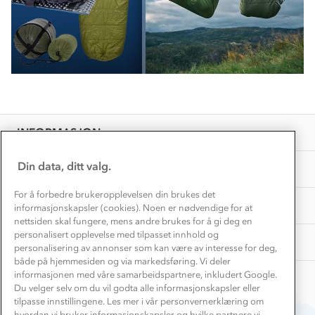
Konkurransevinnere
1% til samfunnet
Gravidklær
Kundeklubb
Inkludering
Hvordan velge riktig turtøy?
Norgesferie 🇳🇴
Våre butikker
Materialer
Vask og vedlikehold
Få turinspirasjon og tips her⛰
Bedrift, barnehage og SFO
Personvern
EL-retur
Overnatte utendørs⛺
Presse
Samarbeide med oss?
INFORMASJON
Store størrelser
Storms turtips🐿️
Jobbe hos oss?
Turmat oppskrifter
Din data, ditt valg.
OM OSS
Leirskole 🥾
Beredskap
For å forbedre brukeropplevelsen din brukes det
Barnehageansatt
TIPS OG RÅD
informasjonskapsler (cookies). Noen er nødvendige for at
nettsiden skal fungere, mens andre brukes for å gi deg en
Tips til hyttetur
personalisert opplevelse med tilpasset innhold og
AKTIVITETER
personalisering av annonser som kan være av interesse for deg,
både på hjemmesiden og via markedsføring. Vi deler
informasjonen med våre samarbeidspartnere, inkludert Google.
Du velger selv om du vil godta alle informasjonskapsler eller
tilpasse innstillingene. Les mer i vår personvernerklæring om
hvordan vi bruker informasjonskapsler og hvilke partnere vi