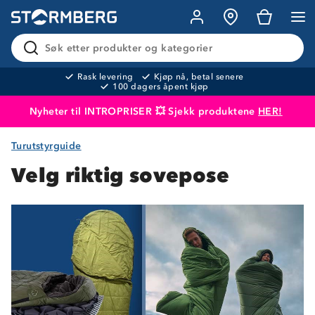
Søk etter produkter og kategorier
Rask levering
Kjøp nå, betal senere
100 dagers åpent kjøp
Nyheter til INTROPRISER 💥 Sjekk produktene
HER!
Turutstyrguide
Produktet er lagt i handlekurven
Til kassen
Velg riktig sovepose
Om Stormberg
Verdigrunnlag
Klima og miljø
Trelagsprinsippet barn
Kundeservice
Etisk handel
Alt du trenger til Norgesferien
Kontakt oss
Dyreetikk
Dette trenger du til barnehagen