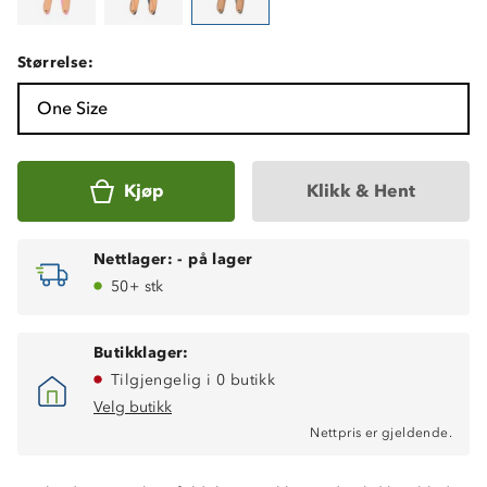
Størrelse:
One Size
Kjøp
Klikk & Hent
Nettlager:
-
på lager
50+ stk
Butikklager:
Tilgjengelig i 0 butikk
Velg butikk
Nettpris er gjeldende.