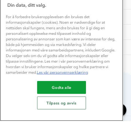
INFORMASJON
Store størrelser
on
Din data, ditt valg.
Storms turtips🐿️
6
Jobbe hos oss?
Aug
Turmat oppskrifter
OM OSS
For å forbedre brukeropplevelsen din brukes det
Leirskole 🥾
2026
informasjonskapsler (cookies). Noen er nødvendige for at
Beredskap
nettsiden skal fungere, mens andre brukes for å gi deg en
Barnehageansatt
TIPS OG RÅD
personalisert opplevelse med tilpasset innhold og
personalisering av annonser som kan være av interesse for deg,
Tips til hyttetur
både på hjemmesiden og via markedsføring. Vi deler
AKTIVITETER
informasjonen med våre samarbeidspartnere, inkludert Google.
Du velger selv om du vil godta alle informasjonskapsler eller
tilpasse innstillingene. Les mer i vår personvernerklæring om
hvordan vi bruker informasjonskapsler og hvilke partnere vi
samarbeider med.
Les vår personvernserklæring
Godta alle
Du betaler enkelt med
Tilpass og avvis
Chat med oss
Alle rettigheter forbeholdes, Stormberg - 2026
Bygland foldekniv 18cm
299,-