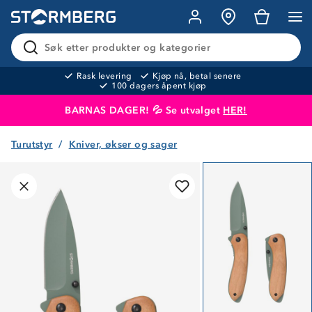
Søk etter produkter og kategorier
Rask levering
Kjøp nå, betal senere
100 dagers åpent kjøp
BARNAS DAGER! 💦 Se utvalget
HER!
Turutstyr
Kniver, økser og sager
Produktet er lagt i handlekurven
Til kassen