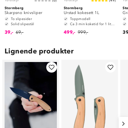
(
0
)
(
49
)
Stormberg
Stormberg
St
Skarpsno knivsliper
Urstad kokesett 1L
Gr
To slipesider
Toppmodell
Solid slipestål
Ca 3 min koketid for 1 liter vann
39,-
69,-
499,-
999,-
39
Lignende produkter