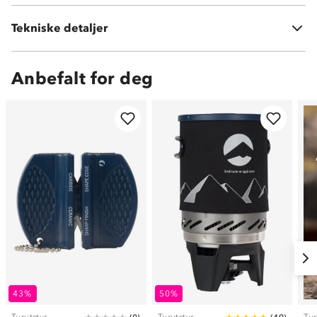
Tekniske detaljer
Vekt:
95 gram
Anbefalt for deg
43%
50%
Turutstyr
Turutstyr
Tur