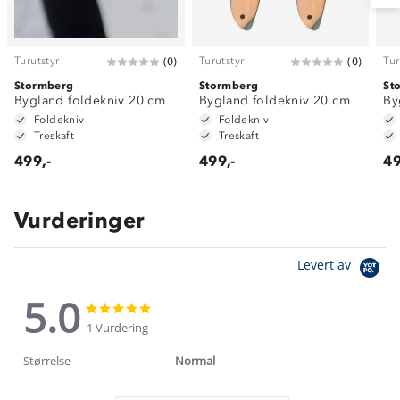
Turutstyr
Turutstyr
Tur
(
0
)
(
0
)
Stormberg
Stormberg
St
Bygland foldekniv 20 cm
Bygland foldekniv 20 cm
By
Foldekniv
Foldekniv
Treskaft
Treskaft
499,-
499,-
49
Vurderinger
Levert av
5.0
5.0
5.0
star
star
1 Vurdering
rating
rating
Størrelse
Normal