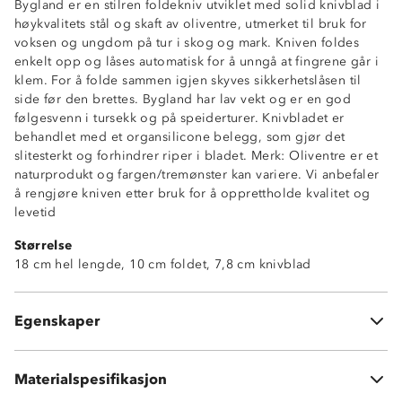
Bygland er en stilren foldekniv utviklet med solid knivblad i
høykvalitets stål og skaft av oliventre, utmerket til bruk for
voksen og ungdom på tur i skog og mark. Kniven foldes
enkelt opp og låses automatisk for å unngå at fingrene går i
klem. For å folde sammen igjen skyves sikkerhetslåsen til
side før den brettes. Bygland har lav vekt og er en god
følgesvenn i tursekk og på speiderturer. Knivbladet er
behandlet med et organsilicone belegg, som gjør det
slitesterkt og forhindrer riper i bladet. Merk: Oliventre er et
naturprodukt og fargen/tremønster kan variere. Vi anbefaler
å rengjøre kniven etter bruk for å opprettholde kvalitet og
levetid
Størrelse
Foldekniv
18 cm hel lengde, 10 cm foldet, 7,8 cm knivblad
Treskaft
Beskyttende belegg på knivblad
Sikkerhetslås
Egenskaper
Spiss tupp
Skaft: Oliventre
Materialspesifikasjon
Rustfritt stål 420