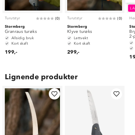
LA
Turutstyr
Turutstyr
He
(
0
)
(
0
)
Stormberg
Stormberg
St
Granraus turøks
Klyve turøks
Br
2-
Allsidig bruk
Lettvekt
Kort skaft
Kort skaft
199,-
299,-
19
Lignende produkter