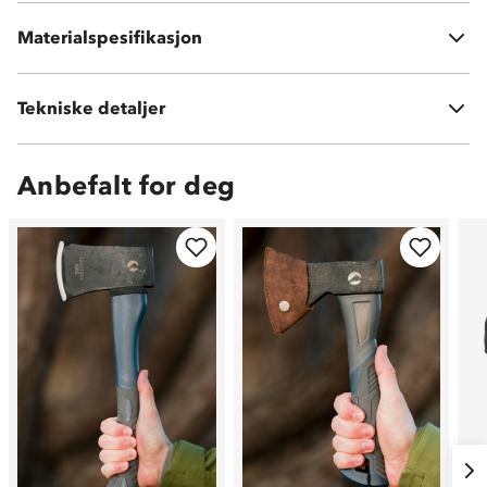
TPR
Materialspesifikasjon
SK5 stål
Tekniske detaljer
Vekt:
212 gram
Anbefalt for deg