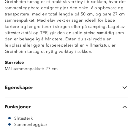
Greinheim tursag er et praktisk verktøy i tursekken, hvor det
sammenleggbare designet gjør den enkel å oppbevare og
transportere, med en total lengde på 50 cm, og bare 27 cm
sammenpakket. Med elav vekt er sagen ideell for både
kortere og lengre turer i skogen eller på camping. Laget av
slitesterkt stål og TPR, gir den en solid ytelse samtidig som
den er behagelig å håndtere. Enten du skal rydde en
leirplass eller gjøre forberedelser til en villmarkstur, er
Greinheim tursag et nyttig verktøy i sekken.
Størrelse
Mål sammenpakket: 27 cm
Sammenleggbar
Hel lengde: 50 cm
Egenskaper
Bredde: 5 cm
Funksjoner
Slitesterk
Sammenleggbar
Stål