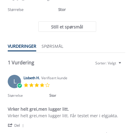
rating
rating
Størrelse
Stor
Still et spørsmål
Om Stormberg
VURDERINGER
SPØRSMÅL
Verdigrunnlag
1 Vurdering
Sorter:
Valgt
Klima og miljø
Trelagsprinsippet barn
Kundeservice
Lisbeth H.
Verifisert kunde
Etisk handel
L
Alt du trenger til Norgesferien
4.0
Kontakt oss
star
Dyreetikk
Dette trenger du til barnehagen
rating
Størrelse
Stor
Konkurransevinnere
1% til samfunnet
Gravidklær
Virker helt grei,men lugger litt.
Kundeklubb
Inkludering
Review
review
Virker helt grei,men lugger litt. Får testet mer i elgjakta.
Hvordan velge riktig turtøy?
by
stating
Norgesferie 🇳🇴
Våre butikker
'
Lisbeth
Virker
Del
Materialer
Vask og vedlikehold
Share
H.
helt