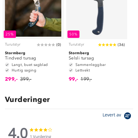
25%
50%
Turutstyr
Turutstyr
(
0
)
(
36
)
Stormberg
Stormberg
Tindved tursag
Selsli tursag
Langt, buet sagblad
Sammenleggbar
Hurtig saging
Lettvekt
299,-
399,-
99,-
199,-
Vurderinger
Levert av
4.0
4.0
4.0
star
star
1 Vurdering