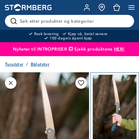
Søk etter produkter og kategorier
Rask levering
Kjøp nå, betal senere
100 dagers åpent kjøp
Nyheter til INTROPRISER 💥 Sjekk produktene
HER!
Turutstyr
Bålutstyr
Produktet er lagt i handlekurven
Til kassen