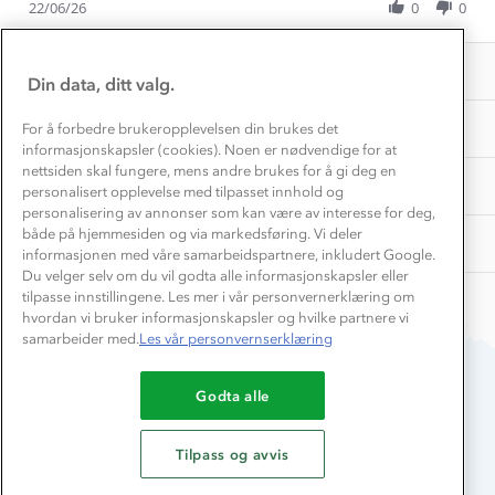
Få turinspirasjon og tips her⛰
Bedrift, barnehage og SFO
Review
22/06/26
0
0
on
grei,men
Personvern
by
22
lugger
EL-retur
Lisbeth
Overnatte utendørs⛺
Jun
litt.
Presse
Samarbeide med oss?
H.
2026
INFORMASJON
Store størrelser
on
Din data, ditt valg.
Storms turtips🐿️
22
Jobbe hos oss?
Jun
Turmat oppskrifter
OM OSS
For å forbedre brukeropplevelsen din brukes det
Leirskole 🥾
2026
informasjonskapsler (cookies). Noen er nødvendige for at
Beredskap
nettsiden skal fungere, mens andre brukes for å gi deg en
Barnehageansatt
TIPS OG RÅD
personalisert opplevelse med tilpasset innhold og
personalisering av annonser som kan være av interesse for deg,
Tips til hyttetur
både på hjemmesiden og via markedsføring. Vi deler
AKTIVITETER
informasjonen med våre samarbeidspartnere, inkludert Google.
Du velger selv om du vil godta alle informasjonskapsler eller
tilpasse innstillingene. Les mer i vår personvernerklæring om
hvordan vi bruker informasjonskapsler og hvilke partnere vi
samarbeider med.
Les vår personvernserklæring
Godta alle
Du betaler enkelt med
Tilpass og avvis