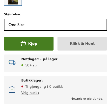
Størrelse:
One Size
Kjøp
Klikk & Hent
Nettlager:
-
på lager
50+ stk
Butikklager:
Tilgjengelig i 0 butikk
Velg butikk
Nettpris er gjeldende.