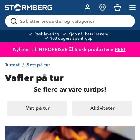
Søk etter produkter og kategorier
Rask levering
Kjøp nå, betal senere
100 dagers åpent kjøp
Nyheter til INTROPRISER 💥 Sjekk produktene
HER!
Turmat
Søtt på tur
Produktet er lagt i handlekurven
Til kassen
Vafler på tur
Se flere av våre turtips!
Mat på tur
Aktiviteter