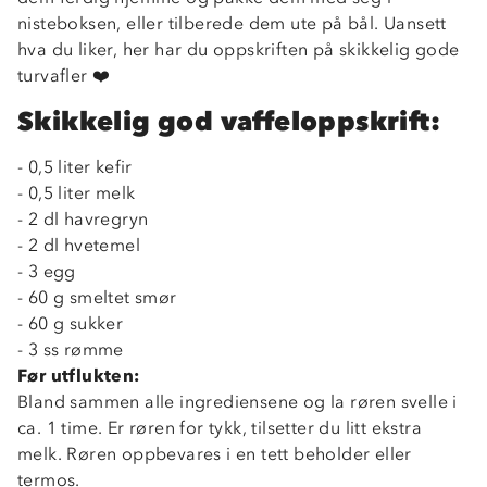
nisteboksen, eller tilberede dem ute på bål. Uansett
hva du liker, her har du oppskriften på skikkelig gode
turvafler ❤️
Skikkelig god vaffeloppskrift:
- 0,5 liter kefir
- 0,5 liter melk
- 2 dl havregryn
- 2 dl hvetemel
- 3 egg
- 60 g smeltet smør
- 60 g sukker
Om Stormberg
- 3 ss rømme
Verdigrunnlag
Før utflukten:
Bland sammen alle ingrediensene og la røren svelle i
Klima og miljø
Trelagsprinsippet barn
ca. 1 time. Er røren for tykk, tilsetter du litt ekstra
Kundeservice
melk. Røren oppbevares i en tett beholder eller
Etisk handel
Alt du trenger til Norgesferien
termos.
Kontakt oss