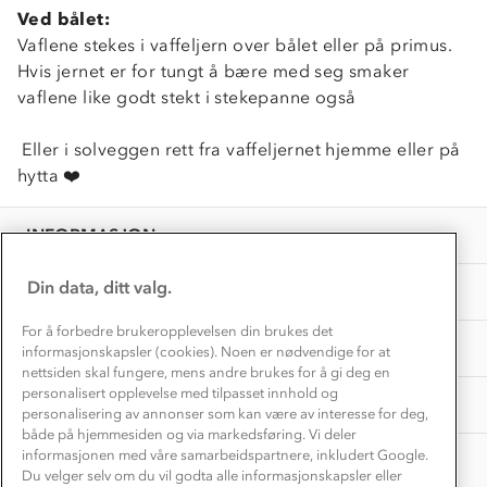
Dyreetikk
Ved bålet:
Dette trenger du til barnehagen
Konkurransevinnere
Vaflene stekes i vaffeljern over bålet eller på primus.
1% til samfunnet
Gravidklær
Hvis jernet er for tungt å bære med seg smaker
Kundeklubb
vaflene like godt stekt i stekepanne også
Inkludering
Hvordan velge riktig turtøy?
Norgesferie 🇳🇴
Våre butikker
Materialer
Eller i solveggen rett fra vaffeljernet hjemme eller på
Vask og vedlikehold
Få turinspirasjon og tips her⛰
Bedrift, barnehage og SFO
hytta ❤️
Personvern
EL-retur
Overnatte utendørs⛺
Presse
Samarbeide med oss?
INFORMASJON
Store størrelser
Storms turtips🐿️
Jobbe hos oss?
Turmat oppskrifter
Din data, ditt valg.
OM OSS
Leirskole 🥾
Beredskap
For å forbedre brukeropplevelsen din brukes det
Barnehageansatt
TIPS OG RÅD
informasjonskapsler (cookies). Noen er nødvendige for at
nettsiden skal fungere, mens andre brukes for å gi deg en
Tips til hyttetur
personalisert opplevelse med tilpasset innhold og
AKTIVITETER
personalisering av annonser som kan være av interesse for deg,
både på hjemmesiden og via markedsføring. Vi deler
informasjonen med våre samarbeidspartnere, inkludert Google.
Du velger selv om du vil godta alle informasjonskapsler eller