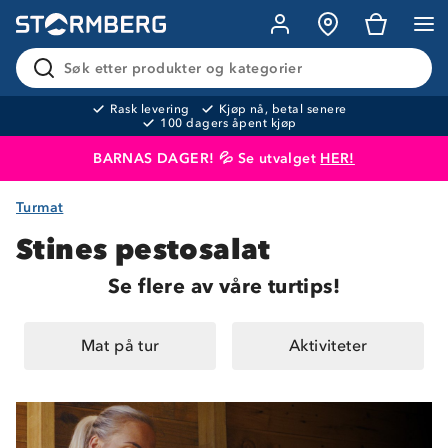
Søk etter produkter og kategorier
Rask levering
Kjøp nå, betal senere
100 dagers åpent kjøp
BARNAS DAGER! 💦 Se utvalget
HER!
Turmat
Produktet er lagt i handlekurven
Til kassen
Stines pestosalat
Se flere av våre turtips!
Mat på tur
Aktiviteter