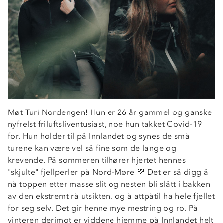
Møt Turi Nordengen! Hun er 26 år gammel og ganske
nyfrelst friluftsliventusiast, noe hun takket Covid-19
Om Stormberg
for. Hun holder til på Innlandet og synes de små
Verdigrunnlag
turene kan være vel så fine som de lange og
krevende. På sommeren tilhører hjertet hennes
Klima og miljø
Trelagsprinsippet barn
"skjulte" fjellperler på Nord-Møre 💜 Det er så digg å
Kundeservice
nå toppen etter masse slit og nesten bli slått i bakken
Etisk handel
Alt du trenger til Norgesferien
av den ekstremt rå utsikten, og å attpåtil ha hele fjellet
Kontakt oss
Dyreetikk
for seg selv. Det gir henne mye mestring og ro. På
Dette trenger du til barnehagen
Konkurransevinnere
vinteren derimot er viddene hjemme på Innlandet helt