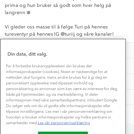
1% til samfunnet
Gravidklær
prima og hun bruker så godt som hver helg på
Kundeklubb
langrenn ❄️
Inkludering
Hvordan velge riktig turtøy?
Norgesferie 🇳🇴
Våre butikker
Materialer
Vi gleder oss masse til å følge Turi på hennes
Vask og vedlikehold
Få turinspirasjon og tips her⛰
Bedrift, barnehage og SFO
tureventyr på hennes IG @turiij og våre kanaler!
Personvern
EL-retur
Overnatte utendørs⛺
Presse
Samarbeide med oss?
INFORMASJON
Store størrelser
Din data, ditt valg.
Storms turtips🐿️
Jobbe hos oss?
Turmat oppskrifter
OM OSS
For å forbedre brukeropplevelsen din brukes det
Leirskole 🥾
informasjonskapsler (cookies). Noen er nødvendige for at
Beredskap
nettsiden skal fungere, mens andre brukes for å gi deg en
Barnehageansatt
TIPS OG RÅD
personalisert opplevelse med tilpasset innhold og
personalisering av annonser som kan være av interesse for deg,
Tips til hyttetur
både på hjemmesiden og via markedsføring. Vi deler
AKTIVITETER
informasjonen med våre samarbeidspartnere, inkludert Google.
Du velger selv om du vil godta alle informasjonskapsler eller
tilpasse innstillingene. Les mer i vår personvernerklæring om
hvordan vi bruker informasjonskapsler og hvilke partnere vi
samarbeider med.
Les vår personvernserklæring