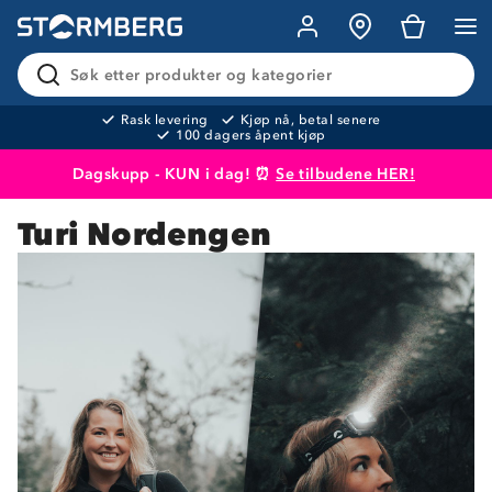
Søk etter produkter og kategorier
Rask levering
Kjøp nå, betal senere
100 dagers åpent kjøp
Dagskupp - KUN i dag! ⏰
Se tilbudene HER!
Turi Nordengen
Produktet er lagt i handlekurven
Til kassen