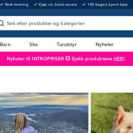
Rask levering
Kjøp nå, betal senere
100 dagers åpent kjøp
Søk etter produkter og kategorier
Barn
Sko
Turutstyr
Nyheter
Nyheter til INTROPRISER 💥 Sjekk produktene
HER!
Produktet er lagt i handlekurven
Til kassen