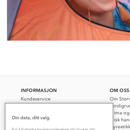
INFORMASJON
OM OSS
Kundeservice
Om Stor
Kontakt oss
Verdigru
Konkurransevinnere
Klima og
Din data, ditt valg.
Kundeklubb
Etisk han
Våre butikker
Dyreetik
For å forbedre brukeropplevelsen din brukes det