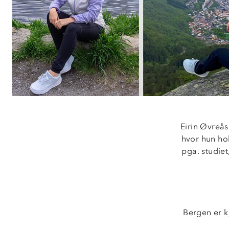
Eirin Øvreå
hvor hun hol
pga. studiet
Bergen er kj