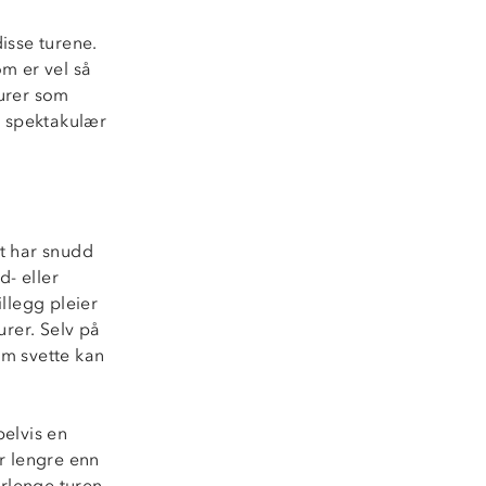
isse turene.
m er vel så
turer som
d spektakulær
et har snudd
d- eller
illegg pleier
urer. Selv på
om svette kan
pelvis en
r lengre enn
orlenge turen