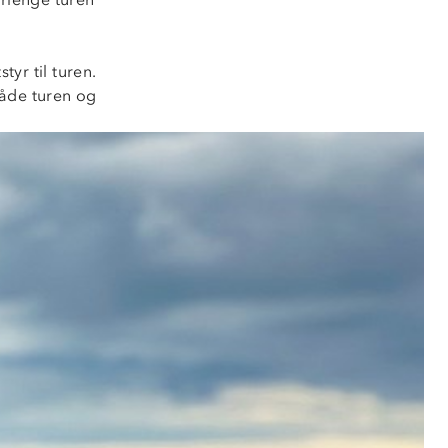
yr til turen.
både turen og