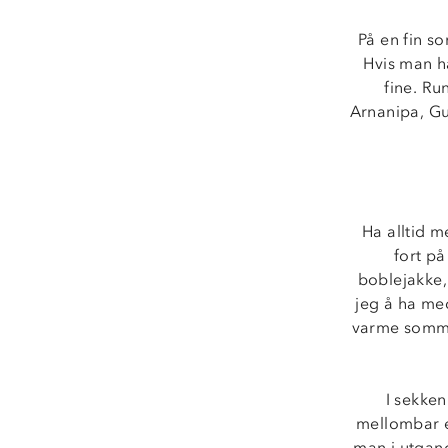
På en fin s
Hvis man h
fine. Ru
Arnanipa, Gu
Ha alltid m
fort på
boblejakke, 
jeg å ha med
varme sommer
I sekken
mellombar e
man i utgang