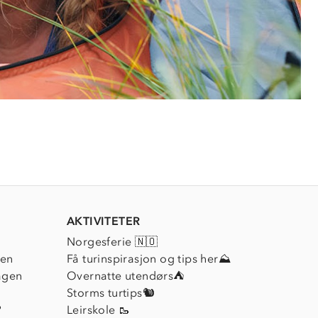
AKTIVITETER
Norgesferie 🇳🇴
ien
Få turinspirasjon og tips her⛰
agen
Overnatte utendørs⛺
Storms turtips🐿️
?
Leirskole 🥾