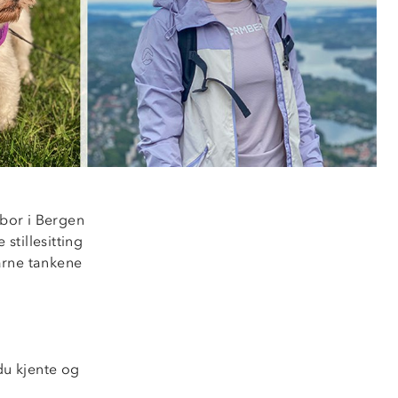
bor i Bergen
stillesitting
larne tankene
 du kjente og