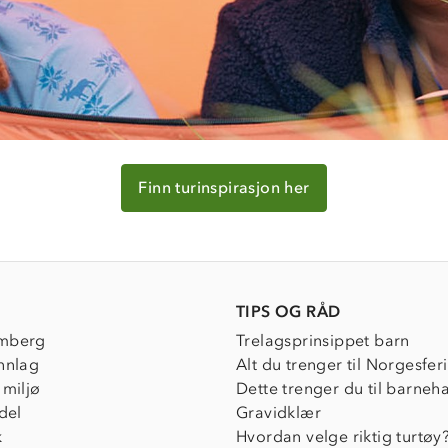
Finn turinspirasjon her
TIPS OG RÅD
mberg
Trelagsprinsippet barn
nnlag
Alt du trenger til Norgesfer
 miljø
Dette trenger du til barneh
del
Gravidklær
k
Hvordan velge riktig turtøy