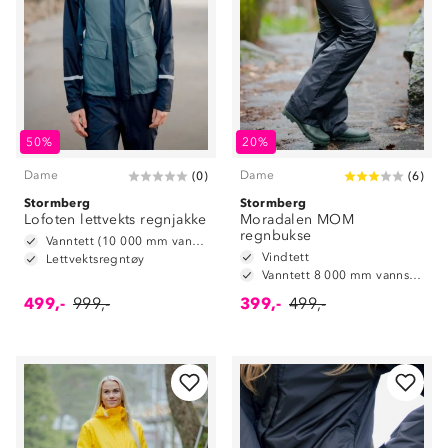
50%
20%
Dame
Dame
(
0
)
(
6
)
Stormberg
Stormberg
Lofoten lettvekts regnjakke
Moradalen MOM
regnbukse
Vanntett (10 000 mm vannsøyle)
Vindtett
Lettvektsregntøy
Vanntett 8 000 mm vannsøyle
499,-
999,-
399,-
499,-