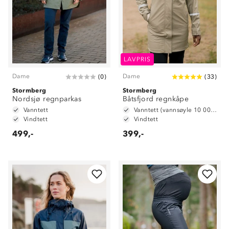
LAVPRIS
Dame
Dame
(
0
)
(
33
)
Stormberg
Stormberg
Nordsjø regnparkas
Båtsfjord regnkåpe
Vanntett
Vanntett (vannsøyle 10 000 mm)
Vindtett
Vindtett
499,-
399,-