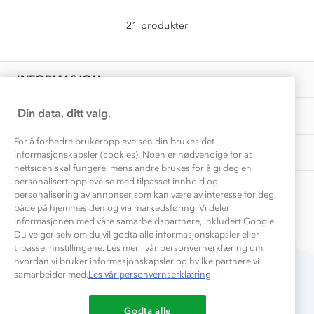
Norgesferie 🇳🇴
Våre butikker
Materialer
21 produkter
Vask og vedlikehold
Få turinspirasjon og tips her⛰
Bedrift, barnehage og SFO
Personvern
EL-retur
Overnatte utendørs⛺
Presse
Samarbeide med oss?
INFORMASJON
Store størrelser
Storms turtips🐿️
Jobbe hos oss?
Turmat oppskrifter
Din data, ditt valg.
OM OSS
Leirskole 🥾
Beredskap
For å forbedre brukeropplevelsen din brukes det
Barnehageansatt
TIPS OG RÅD
informasjonskapsler (cookies). Noen er nødvendige for at
nettsiden skal fungere, mens andre brukes for å gi deg en
Tips til hyttetur
personalisert opplevelse med tilpasset innhold og
AKTIVITETER
personalisering av annonser som kan være av interesse for deg,
både på hjemmesiden og via markedsføring. Vi deler
informasjonen med våre samarbeidspartnere, inkludert Google.
Du velger selv om du vil godta alle informasjonskapsler eller
tilpasse innstillingene. Les mer i vår personvernerklæring om
hvordan vi bruker informasjonskapsler og hvilke partnere vi
samarbeider med.
Les vår personvernserklæring
Du betaler enkelt med
Godta alle