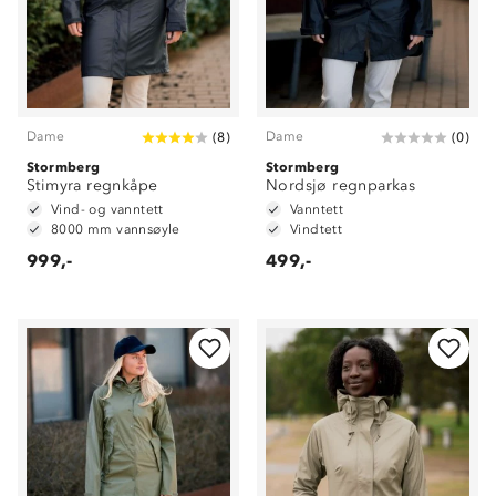
Dame
Dame
(
8
)
(
0
)
Stormberg
Stormberg
Stimyra regnkåpe
Nordsjø regnparkas
Vind- og vanntett
Vanntett
8000 mm vannsøyle
Vindtett
999,-
499,-