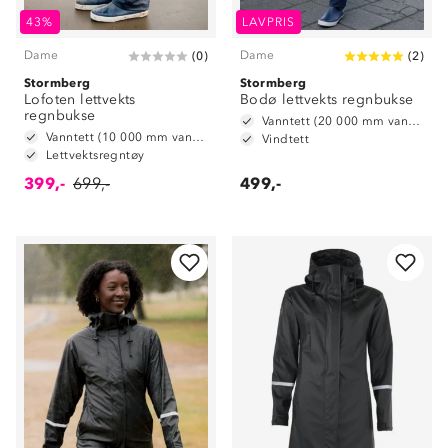
43%
LAVPRIS
Dame
Dame
(
0
)
(
2
)
Stormberg
Stormberg
Lofoten lettvekts
Bodø lettvekts regnbukse
regnbukse
Vanntett (20 000 mm vannsøyle)
Vanntett (10 000 mm vannsøyle)
Vindtett
Lettvektsregntøy
399,-
699,-
499,-