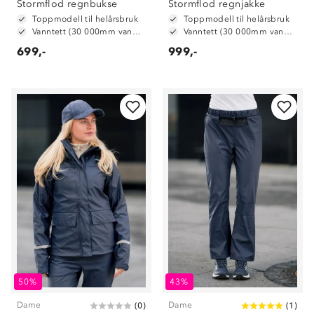
Stormflod regnbukse
Stormflod regnjakke
Toppmodell til helårsbruk
Toppmodell til helårsbruk
Vanntett (30 000mm vannsøyle)
Vanntett (30 000mm vannsøyle)
699,-
999,-
50%
43%
Dame
Dame
(
0
)
(
1
)