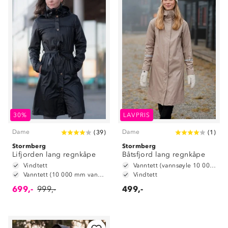
30%
LAVPRIS
Dame
Dame
(
39
)
(
1
)
Stormberg
Stormberg
Lifjorden lang regnkåpe
Båtsfjord lang regnkåpe
Vindtett
Vanntett (vannsøyle 10 000 mm)
Vanntett (10 000 mm vannsøyle)
Vindtett
699,-
999,-
499,-