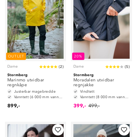
OUTLET
20%
Dame
Dame
(
2
)
(
5
)
Stormberg
Stormberg
Marinmo utvidbar
Moradalen utvidbar
regnkåpe
regnjakke
Justerbar magebredde
Vindtett
Vanntett (6 000 mm vannsøyle)
Vanntett (8 000 mm vannsøyle)
899,-
399,-
499,-