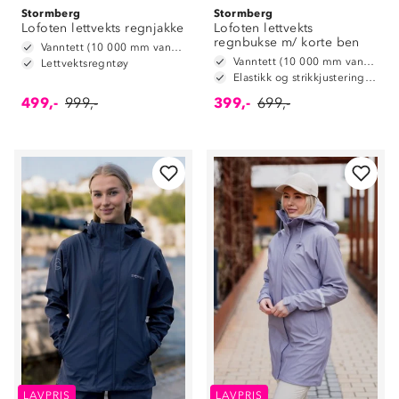
Stormberg
Stormberg
Lofoten lettvekts regnjakke
Lofoten lettvekts
regnbukse m/ korte ben
Vanntett (10 000 mm vannsøyle)
Vanntett (10 000 mm vannsøyle)
Lettvektsregntøy
Elastikk og strikkjustering i livet
499,-
999,-
399,-
699,-
LAVPRIS
LAVPRIS