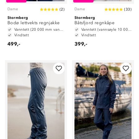
Dame
Dame
(
2
)
(
33
)
Stormberg
Stormberg
Bodø lettvekts regnjakke
Båtsfjord regnkåpe
Vanntett (20 000 mm vannsøyle)
Vanntett (vannsøyle 10 000 mm)
Vindtett
Vindtett
499,-
399,-