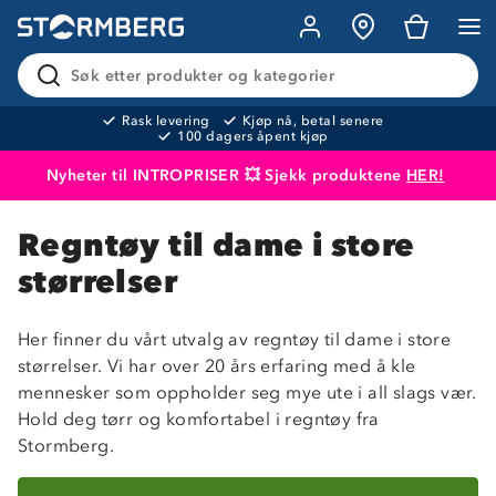
Søk etter produkter og kategorier
Rask levering
Kjøp nå, betal senere
100 dagers åpent kjøp
Nyheter til INTROPRISER 💥 Sjekk produktene
HER!
Produktet er lagt i handlekurven
Til kassen
Regntøy til dame i store
størrelser
Her finner du vårt utvalg av regntøy til dame i store
størrelser. Vi har over 20 års erfaring med å kle
mennesker som oppholder seg mye ute i all slags vær.
Hold deg tørr og komfortabel i regntøy fra
Stormberg.
Sorter