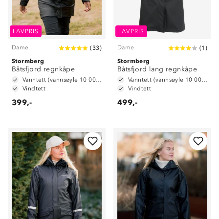
LAVPRIS
LAVPRIS
Dame
Dame
(
33
)
(
1
)
Stormberg
Stormberg
Båtsfjord regnkåpe
Båtsfjord lang regnkåpe
Vanntett (vannsøyle 10 000 mm)
Vanntett (vannsøyle 10 000 mm)
Vindtett
Vindtett
399,-
499,-